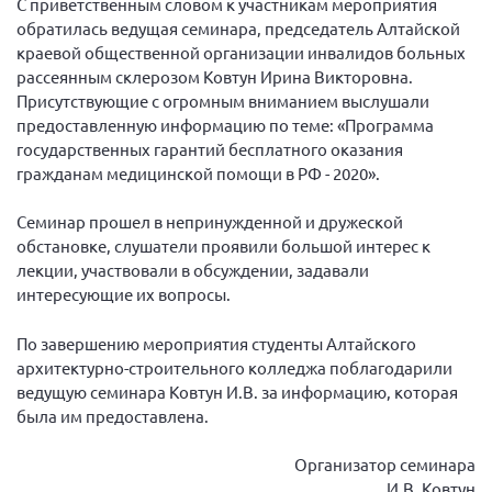
С приветственным словом к участникам мероприятия
Новгородская область
обратилась ведущая семинара, председатель Алтайской
краевой общественной организации инвалидов больных
Новосибирская область
рассеянным склерозом Ковтун Ирина Викторовна.
Омская область
Присутствующие с огромным вниманием выслушали
Оренбургская область
предоставленную информацию по теме: «Программа
государственных гарантий бесплатного оказания
Пензенская область
гражданам медицинской помощи в РФ - 2020».
Республика Башкортостан
Семинар прошел в непринужденной и дружеской
Республика Бурятия
обстановке, слушатели проявили большой интерес к
Республика Карелия
лекции, участвовали в обсуждении, задавали
интересующие их вопросы.
Республика Калмыкия
Республика Хакасия
По завершению мероприятия студенты Алтайского
архитектурно-строительного колледжа поблагодарили
Ростовская область
ведущую семинара Ковтун И.В. за информацию, которая
г. Санкт-Петербург
была им предоставлена.
г. Севастополь
Организатор семинара
Самарская область СОРС
И.В. Ковтун