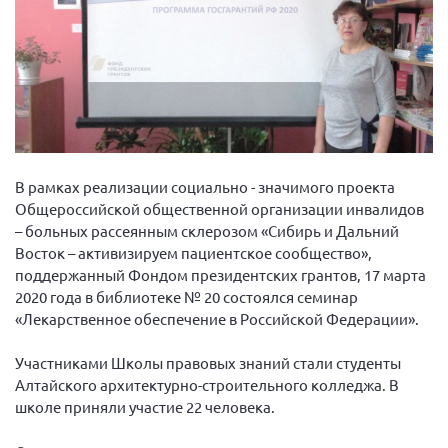
Волгоградская область
Воронежская область
Ивановская область
Калининградская область
Кемеровская область
Кировская область
В рамках реализации социально - значимого проекта
Краснодарский край
Общероссийской общественной организации инвалидов
– больных рассеянным склерозом «Сибирь и Дальний
Красноярский край
Восток – активизируем пациентское сообщество»,
Липецкая область
поддержанный Фондом президентских грантов, 17 марта
2020 года в библиотеке № 20 состоялся семинар
Ленинградская область
«Лекарственное обеспечение в Российской Федерации».
г. Москва
Участниками Школы правовых знаний стали студенты
Московская область
Алтайского архитектурно-строительного колледжа. В
Мурманская область
школе приняли участие 22 человека.
Нижегородская область