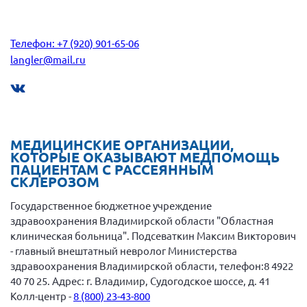
Нормативно-правовые документы
Методическая литература для НКО
Телефон: +7 (920) 901-65-06
langler@mail.ru
Публичные отчеты
Исследования, аналитика, мнения
Всероссийская онлайн конференция
"Рассеянный склероз. XX лет работы
ОООИБРС" (25-29.08.2020)
МЕДИЦИНСКИЕ ОРГАНИЗАЦИИ,
Всероссийская конференция-тренинг
КОТОРЫЕ ОКАЗЫВАЮТ МЕДПОМОЩЬ
"Рассеянный склероз: новые реалии" (26-
ПАЦИЕНТАМ С РАССЕЯННЫМ
29.05.2022)
СКЛЕРОЗОМ
Государственное бюджетное учреждение
здравоохранения Владимирской области "Областная
клиническая больница". Подсеваткин Максим Викторович
- главный внештатный невролог Министерства
Общероссийская РС
здравоохранения Владимирской области, телефон:8 4922
Алтайский край
40 70 25. Адрес: г. Владимир, Судогодское шоссе, д. 41
Колл-центр -
8 (800) 23-43-800
Архангельская область