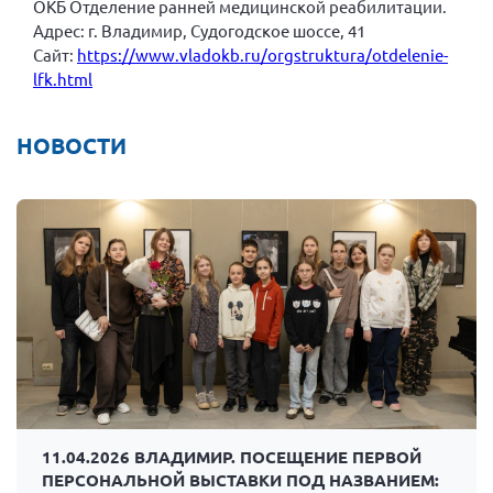
ОКБ Отделение ранней медицинской реабилитации.
Брянская область
Адрес: г. Владимир, Судогодское шоссе, 41
Сайт:
https://www.vladokb.ru/orgstruktura/otdelenie-
Владимирская область
lfk.html
Волгоградская область
Воронежская область
НОВОСТИ
Ивановская область
Калининградская область
Кемеровская область
Кировская область
Краснодарский край
Красноярский край
Липецкая область
Ленинградская область
г. Москва
11.04.2026 ВЛАДИМИР. ПОСЕЩЕНИЕ ПЕРВОЙ
Московская область
ПЕРСОНАЛЬНОЙ ВЫСТАВКИ ПОД НАЗВАНИЕМ: