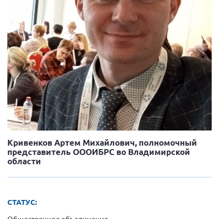
Вице-президент Шишлянников Ф.В.
Информационная служба
Отдел международных отношений
Вице-президент Черненко Д.Е.
Вице-президент Валюх М.В.
Вице-президент Чернова А.В.
Вице-президент Цикорин И.В.
Вице-президент Груба Л.В.
Главный бухгалтер Жаворонкова Г.М.
Кривенков Артем Михайлович, полномочный
Конференция ОООИБРС 2026
представитель ОООИБРС во Владимирской
Конференция ОООИБРС 2025
области
Экспертный совет ОООИБРС 2025
Конференция ОООИБРС 2024
СТАТУС:
Конференция ОООИБРС 2023
Общественное объединение