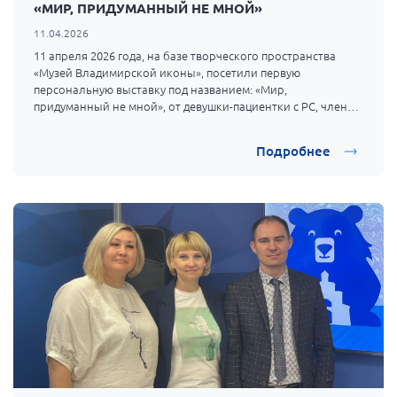
«МИР, ПРИДУМАННЫЙ НЕ МНОЙ»
Мурманская область
11.04.2026
Нижегородская область
11 апреля 2026 года, на базе творческого пространства
«Музей Владимирской иконы», посетили первую
Новгородская область
персональную выставку под названием: «Мир,
Новосибирская область
придуманный не мной», от девушки-пациентки с РС, члена
Международного союза педагогов-художников, педагога
Омская область
Детской художественной школы города Владимира,
Подробнее
Головкиной Татьяны Евгеньевны.
Оренбургская область
Пензенская область
Республика Башкортостан
Республика Бурятия
Республика Карелия
Республика Калмыкия
Республика Хакасия
Ростовская область
г. Санкт-Петербург