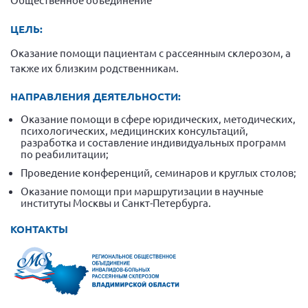
Конференция ОООИБРС 2022
Конференция ОООИБРС 2021
ЦЕЛЬ:
Конференция ВСЭ 2021
Оказание помощи пациентам с рассеянным склерозом, а
также их близким родственникам.
Конференция ОООИБРС 2020
Документы съездов
НАПРАВЛЕНИЯ ДЕЯТЕЛЬНОСТИ:
Первый съезд
Оказание помощи в сфере юридических, методических,
психологических, медицинских консультаций,
Второй съезд
разработка и составление индивидуальных программ
по реабилитации;
Третий съезд
Проведение конференций, семинаров и круглых столов;
Четвертый съезд
Оказание помощи при маршрутизации в научные
институты Москвы и Санкт-Петербурга.
Пятый съезд
ОФ «Фонд содействия больным рассеянным
склерозом»
Шестой съезд
КОНТАКТЫ
Новости: Казахстан
Письма и официальные ответы