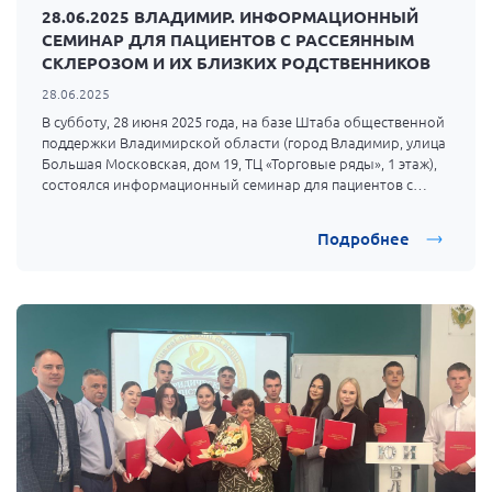
28.06.2025 ВЛАДИМИР. ИНФОРМАЦИОННЫЙ
г. Севастополь
СЕМИНАР ДЛЯ ПАЦИЕНТОВ С РАССЕЯННЫМ
Самарская область СОРС
СКЛЕРОЗОМ И ИХ БЛИЗКИХ РОДСТВЕННИКОВ
Самарская область ПРИЗМА
28.06.2025
В субботу, 28 июня 2025 года, на базе
Штаба общественной
Самарская область СГОРС
поддержки Владимирской области
(город Владимир, улица
Свердловская область
Большая Московская, дом 19, ТЦ «Торговые ряды», 1 этаж),
состоялся информационный семинар для пациентов с
Смоленская область
рассеянным склерозом и их близких родственников.
Ставропольский край
Подробнее
Сахалинская область
Томская область
Тульская область
Ульяновская область
Челябинская область
Ярославская область