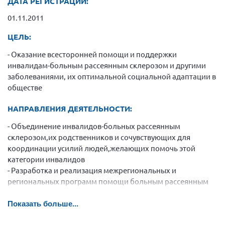
ДАТА РЕГИСТРАЦИИ:
Конференция ОООИБРС 2022
01.11.2011
Конференция ОООИБРС 2021
Конференция ВСЭ 2021
ЦЕЛЬ:
Конференция ОООИБРС 2020
- Оказание всесторонней помощи и поддержки
инвалидам-больным рассеянным склерозом и другими
Документы съездов
заболеваниями, их оптимальной социальной адаптации в
Первый съезд
обществе
Второй съезд
НАПРАВЛЕНИЯ ДЕЯТЕЛЬНОСТИ:
Третий съезд
- Объединение инвалидов-больных рассеянным
Четвертый съезд
склерозом,их родственников и сочувствующих для
координации усилий людей,желающих помочь этой
Пятый съезд
ОФ «Фонд содействия больным рассеянным
склерозом»
категории инвалидов
Шестой съезд
- Разработка и реализация межрегиональных и
Новости: Казахстан
региональных программ помощи больным рассеянным
склерозом
Показать больше...
Письма и официальные ответы