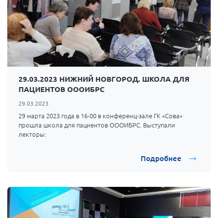
Мурманская область
Нижегородская область
Новгородская область
Новосибирская область
Омская область
29.03.2023 НИЖНИЙ НОВГОРОД. ШКОЛА ДЛЯ
Оренбургская область
ПАЦИЕНТОВ ОООИБРС
Пензенская область
29.03.2023
29 марта 2023 года в 16-00 в конференц-зале ГК «Сова»
Республика Башкортостан
прошла школа для пациентов ОООИБРС. Выступали
Республика Бурятия
лекторы:
Республика Карелия
Подробнее
Республика Калмыкия
Республика Хакасия
Ростовская область
г. Санкт-Петербург