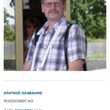
Вице-президент Шишлянников Ф.В.
Информационная служба
Отдел международных отношений
Вице-президент Черненко Д.Е.
Вице-президент Валюх М.В.
Вице-президент Чернова А.В.
Вице-президент Цикорин И.В.
Вице-президент Груба Л.В.
Главный бухгалтер Жаворонкова Г.М.
Конференция ОООИБРС 2026
Конференция ОООИБРС 2025
Экспертный совет ОООИБРС 2025
КРАТКОЕ НАЗВАНИЕ:
Конференция ОООИБРС 2024
РООООИБРС НО
Конференция ОООИБРС 2023