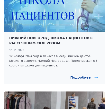
Брянская область
Владимирская область
Волгоградская область
Воронежская область
Ивановская область
НИЖНИЙ НОВГОРОД. ШКОЛА ПАЦИЕНТОВ С
РАССЕЯННЫМ СКЛЕРОЗОМ
Калининградская область
11.11.2024
Кемеровская область
12 ноября 2024 года в 18 часов в Медицинском центре
Кировская область
Медис по адресу: г. Нижний Новгород ул. Пролетарская д.3
состоится школа для пациентов.
Краснодарский край
Красноярский край
Подробнее
Липецкая область
Ленинградская область
г. Москва
Московская область