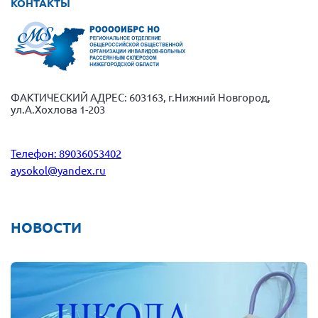
КОНТАКТЫ
Нормативно-правовые документы
Методическая литература для НКО
Публичные отчеты
Исследования, аналитика, мнения
ФАКТИЧЕСКИЙ АДРЕС: 603163, г.Нижний Новгород,
ул.А.Хохлова 1-203
Всероссийская онлайн конференция
"Рассеянный склероз. XX лет работы
ОООИБРС" (25-29.08.2020)
Телефон: 89036053402
Всероссийская конференция-тренинг
aysokol@yandex.ru
"Рассеянный склероз: новые реалии" (26-
29.05.2022)
НОВОСТИ
Общероссийская РС
Алтайский край
Архангельская область