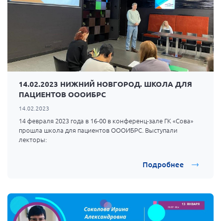
г. Севастополь
Самарская область СОРС
Самарская область ПРИЗМА
Самарская область СГОРС
Свердловская область
14.02.2023 НИЖНИЙ НОВГОРОД. ШКОЛА ДЛЯ
Смоленская область
ПАЦИЕНТОВ ОООИБРС
Ставропольский край
14.02.2023
Сахалинская область
14 февраля 2023 года в 16-00 в конференц-зале ГК «Сова»
прошла школа для пациентов ОООИБРС. Выступали
Томская область
лекторы:
Тульская область
Подробнее
Ульяновская область
Челябинская область
Ярославская область