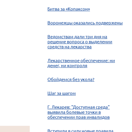
Битва за «Копаксон»
Воронежцы оказались подвержены
Ведомствам дали три дня на
решение вопроса о выделении
средств на лекарства
Лекарственное обеспечение: ни
денег, ни контроля
Обойдемся без укола?
Шаг за шагом
Г. Лекарев: "Доступная среда"
выявила болевые точки в
обеспечении прав инвалидов
Вступили в силу новые правила