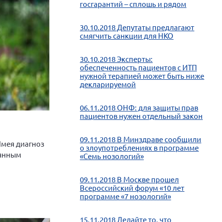
госгарантий – сплошь и рядом
30.10.2018 Депутаты предлагают
смягчить санкции для НКО
30.10.2018 Эксперты:
обеспеченность пациентов с ИТП
нужной терапией может быть ниже
декларируемой
06.11.2018 ОНФ: для защиты прав
пациентов нужен отдельный закон
09.11.2018 В Минздраве сообщили
 Имея диагноз
о злоупотреблениях в программе
еянным
«Семь нозологий»
09.11.2018 В Москве прошел
Всероссийский форум «10 лет
программе «7 нозологий»
15.11.2018 Делайте то, что