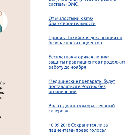
системы ОМС
От милостыни к sms-
благотворительности
Принята Токийская декларация по
безопасности пациентов
Бесплатная «горячая линия»
защиты прав пациентов продолжит
работу до ноября
Медицинские препараты будут
поставляться в Россию без
ограничений
Врач с диагнозом «рассеянный
склероз»
10.09.2018 Сохранится ли за
пациентами право голоса?