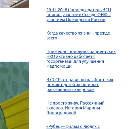
29.11.2018 Сопредседатель ВСП
принял участие в Съезде ОНФ с
участием Президента России
Когда качество жизни – прежде
всего
Примерно половина пациентских
НКО активно работает с
госорганами для улучшения
медпомощи
В СССР отправляли на аборт: как
рожают детей женщины с
рассеянным склерозом
Не просто живу. Рассеянный
склероз. История Марины
Виноградовой
«Рубец» - фильм о людях с