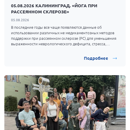
05.08.2026 КАЛИНИНГРАД. «ЙОГА ПРИ
Брянская область
РАССЕЯННОМ СКЛЕРОЗЕ»
Владимирская область
05.08.2026
Волгоградская область
В последние годы все чаще появляются данные об
использовании различных не медикаментозных методов
Воронежская область
поддержки при рассеянном склерозе (РС) для уменьшения
Ивановская область
выраженности неврологического дефицита, стресса,
испытываемого пациентами, улучшения качества их жизни.
Калининградская область
Подробнее
Кемеровская область
Кировская область
Краснодарский край
Красноярский край
Липецкая область
Ленинградская область
г. Москва
Московская область