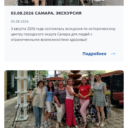
Мурманская область
03.08.2026 САМАРА. ЭКСКУРСИЯ
Нижегородская область
03.08.2026
Новгородская область
3 августа 2026 года состоялась экскурсия по историческому
Новосибирская область
центру городского округа Самара для людей с
ограниченными возможностями здоровья!
Омская область
Оренбургская область
Подробнее
Пензенская область
Республика Башкортостан
Республика Бурятия
Республика Карелия
Республика Калмыкия
Республика Хакасия
Ростовская область
г. Санкт-Петербург