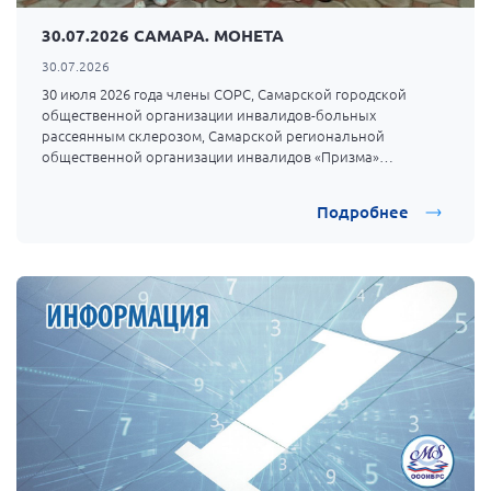
г. Севастополь
30.07.2026 САМАРА. МОНЕТА
Самарская область СОРС
30.07.2026
Самарская область ПРИЗМА
30 июля 2026 года члены СОРС, Самарской городской
общественной организации инвалидов-больных
Самарская область СГОРС
рассеянным склерозом, Самарской региональной
общественной организации инвалидов «Призма»
Свердловская область
собрались в кафе проводить второй месяц лета и
Смоленская область
отпраздновать день друзей.
Подробнее
Ставропольский край
Сахалинская область
Томская область
Тульская область
Ульяновская область
Челябинская область
Ярославская область