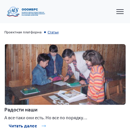
Проектная платформа
Статьи
Общероссийская РС
Алтайский край
Архангельская область
Радости наши
Брянская область
А все-таки они есть. Но все по порядку…
Владимирская область
Читать далее