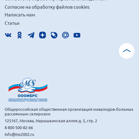
Новгородская область
Согласие на обработку файлов cookies
Написать нам
Новосибирская область
Статьи
Омская область
Оренбургская область
Пензенская область
Республика Башкортостан
Республика Бурятия
Республика Карелия
Республика Калмыкия
Республика Хакасия
Ростовская область
Общероссийская общественная организация инвалидов-больных
рассеянным склерозом
г. Санкт-Петербург
125167, Москва, Нарышкинская аллея д. 5, стр. 2
г. Севастополь
8 800 500-82-66
Самарская область СОРС
info@ms2002.ru