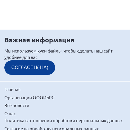
Волгоградская область
Воронежская область
Ивановская область
Калининградская область
Важная информация
Кемеровская область
Мы
используем куки
файлы, чтобы сделать наш сайт
Кировская область
удобнее для вас
Краснодарский край
СОГЛАСЕН(-НА)
Красноярский край
Липецкая область
Ленинградская область
Главная
г. Москва
Организации ОООИБРС
Все новости
Московская область
О нас
Мурманская область
Политика в отношении обработки персональных данных
Нижегородская область
Согласие на обработку персональных данных