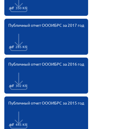
.pdf
Нормативно-правовые документы
350 Кб
Методическая литература для НКО
Публичный отчет ОООИБРС за 2017 год
Публичные отчеты
Исследования, аналитика, мнения
Всероссийская онлайн конференция
.pdf
285 Кб
"Рассеянный склероз. XX лет работы
ОООИБРС" (25-29.08.2020)
Публичный отчет ОООИБРС за 2016 год
Всероссийская конференция-тренинг
"Рассеянный склероз: новые реалии" (26-
29.05.2022)
.pdf
302 Кб
Публичный отчет ОООИБРС за 2015 год
Общероссийская РС
Алтайский край
.pdf
445 Кб
Архангельская область