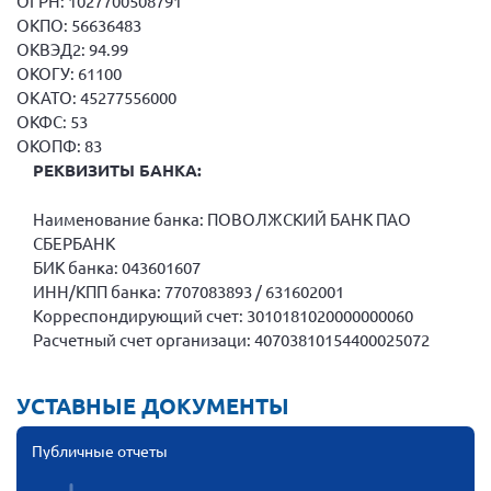
ОГРН: 1027700508791
Мурманская область
ОКПО: 56636483
ОКВЭД2: 94.99
Нижегородская область
ОКОГУ: 61100
Новгородская область
ОКАТО: 45277556000
ОКФС: 53
Новосибирская область
ОКОПФ: 83
Омская область
РЕКВИЗИТЫ БАНКА:
Оренбургская область
Наименование банка: ПОВОЛЖСКИЙ БАНК ПАО
Пензенская область
СБЕРБАНК
Республика Башкортостан
БИК банка: 043601607
ИНН/КПП банка: 7707083893 / 631602001
Республика Бурятия
Корреспондирующий счет: 3010181020000000060
Республика Карелия
Расчетный счет организаци: 40703810154400025072
Республика Калмыкия
УСТАВНЫЕ ДОКУМЕНТЫ
Республика Хакасия
Ростовская область
Публичные отчеты
г. Санкт-Петербург