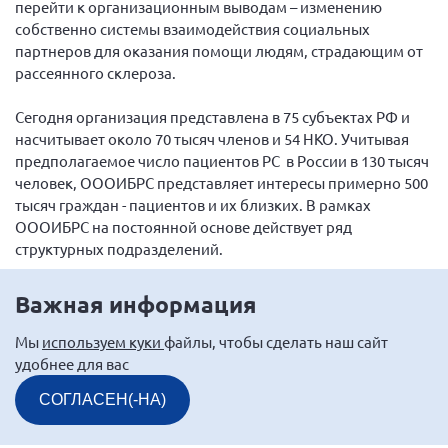
перейти к организационным выводам – изменению
собственно системы взаимодействия социальных
партнеров для оказания помощи людям, страдающим от
рассеянного склероза.
Сегодня организация представлена в 75 субъектах РФ и
насчитывает около 70 тысяч членов и 54 НКО. Учитывая
предполагаемое число пациентов РС в России в 130 тысяч
человек, ОООИБРС представляет интересы примерно 500
тысяч граждан - пациентов и их близких. В рамках
ОООИБРС на постоянной основе действует ряд
структурных подразделений.
В 2001 году было известно о 5000 пациентов. Из них
Важная информация
препараты, изменяющие течение рассеянного склероза
получали только 1500 человек. Сегодня, благодаря
Мы
используем куки
файлы, чтобы сделать наш сайт
усилиям ОООИБРС и вовлеченных ею в процесс
удобнее для вас
социальных партнеров, выявлено 60 000 пациентов. Из
СОГЛАСЕН(-НА)
них 24 000 обеспечены жизненно важными препаратами
(97,9% нуждающихся по показаниям).