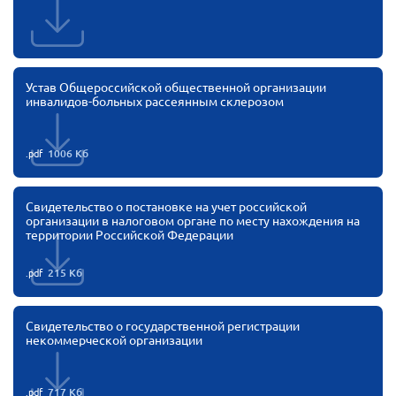
г. Севастополь
Самарская область СОРС
Самарская область ПРИЗМА
Устав Общероссийской общественной организации
инвалидов-больных рассеянным склерозом
Самарская область СГОРС
Свердловская область
.pdf
1006 Кб
Смоленская область
Ставропольский край
Свидетельство о постановке на учет российской
Сахалинская область
организации в налоговом органе по месту нахождения на
территории Российской Федерации
Томская область
Тульская область
.pdf
215 Кб
Ульяновская область
Свидетельство о государственной регистрации
Челябинская область
некоммерческой организации
Ярославская область
.pdf
717 Кб