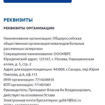
Брянская область
Владимирская область
РЕКВИЗИТЫ
Волгоградская область
Воронежская область
РЕКВИЗИТЫ ОРГАНИЗАЦИИ:
Ивановская область
Наименование организации: Общероссийская
Калининградская область
общественная организация инвалидов-больных
рассеянным склерозом
Кемеровская область
Сокращенное наименование: ОООИБРС
Кировская область
Юридический адрес: 125167, г. Москва, Нарышкинская
аллея, д. 5, стр. 2
Краснодарский край
Адрес для корреспонденции: 443009, г.Самара, пер.Юрия
Красноярский край
Павлова, д.8, оф.113
ИНН организации: 7714208818
Липецкая область
КПП организации: 771401001
Ленинградская область
Руководитель: Президент Власов Ян Владимирович,
г. Москва
действует на основании Устава
Электронная почта бухгалтерии: gali67@list.ru
Московская область