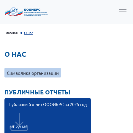
Главная
О нас
О НАС
Символика организации
ПУБЛИЧНЫЕ ОТЧЕТЫ
Президент Власов Я.В.
Публичный отчет ОООИБРС за 2025 год
Первый вице-президент Кичигина Н. Ф.
Генеральный директор Матвиевская О.В.
.pdf
Вице-президент Зрячева Н.В.
2,9 Мб