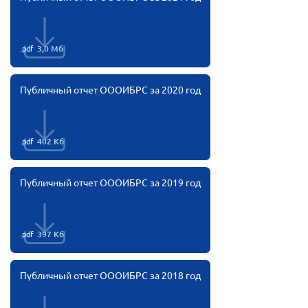
Конференция ОООИБРС 2022
Конференция ОООИБРС 2021
Конференция ВСЭ 2021
.pdf
3,0 Мб
Конференция ОООИБРС 2020
Публичный отчет ОООИБРС за 2020 год
Документы съездов
Первый съезд
Второй съезд
.pdf
402 Кб
Третий съезд
Четвертый съезд
Публичный отчет ОООИБРС за 2019 год
Пятый съезд
ОФ «Фонд содействия больным рассеянным
склерозом»
Шестой съезд
Новости: Казахстан
.pdf
397 Кб
Публичный отчет ОООИБРС за 2018 год
Письма и официальные ответы