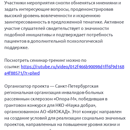
Участники мероприятия смогли обменяться мнениями и
Самарская область ПРИЗМА
задать интересующие вопросы, продемонстрировав
Самарская область СГОРС
высокий уровень вовлеченности и искреннюю
заинтересованность в предложенной тематике. Активное
Свердловская область
участие слушателей свидетельствует о значимости
Смоленская область
подобной инициативы и подтверждает потребность
пациентов в дополнительной психологической
Ставропольский край
поддержке.
Сахалинская область
Посмотреть семинар-тренинг можно по
Томская область
ссылке:
https://rutube.ru/video/012f466b90098d1ff6f9d168
Тульская область
a4f88571/?r=plwd
Ульяновская область
Организатор проекта — Санкт-Петербургская
Челябинская область
региональная организация инвалидов-больных
Ярославская область
рассеянным склерозом «Опора-М», победившая в
грантовом конкурсе для НКО «Наука добра»,
организованном АО «БИОКАД». Этот конкурс направлен
на создание условий для реализации социально значимых
проектов, направленных на повышение уровня жизни и