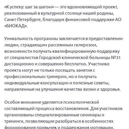
Волгоградская область
«К успеху: шаг за шагом» — это вдохновляющий проект,
реализованный в культурной столице нашей родины,
Воронежская область
Санкт-Петербурге, благодаря финансовой поддержке АО
Ивановская область
«БИОКАД».
Калининградская область
Уникальность программы заключается в предоставлении
Кемеровская область
людям, страдающим рассеянным склерозом,
Кировская область
возможности получать квалифицированную поддержку
от специалистов Городской клинической больницы №31
Краснодарский край
дистанционно и совершенно бесплатно. Участники
Красноярский край
проекта могут не только посещать занятия с
профессиональным тренером, но и получать
Липецкая область
индивидуальные консультации и полезные советы,
Ленинградская область
направленные на улучшение качества жизни и здоровья.
г. Москва
Особое внимание уделяется психологической
Московская область
составляющей процесса восстановления. Для участников
организованы специализированные семинары и
Мурманская область
тренинги, позволяющие разобраться в особенностях
Нижегородская область
формирования привычек и поддержания мотивации.