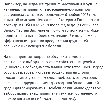
Например, на недавнем тренинге «Мотивация и рутина:
Новгородская область
как внедрить привычки в повседневную жизнь при
Новосибирская область
рассеянном склерозе», прошедшем 6 ноября 2025 года,
Омская область
опытный психолог Некрашевич Екатерина Евгеньевна и
президент СПбРООИБРС «Опора-М», ведущая семинара,
Оренбургская область
Валюх Марина Васильевна, помогли участникам глубже
Пензенская область
понять причины проблем с мотивацией и предложили
эффективные стратегии преодоления трудностей,
Республика Башкортостан
возникающие вследствие болезни.
Республика Бурятия
На мероприятии подробно обсудили важность
Республика Карелия
осознанного выбора человеком собственных целей и
Республика Калмыкия
ценностей, необходимость личной ответственности перед
собой, разработали стратегию действий на случай
Республика Хакасия
плохого самочувствия («если… то»), рассмотрели роль
Ростовская область
внешней поддержки и методы создания благоприятной
г. Санкт-Петербург
среды для саморазвития. Особенное внимание уделялось
выбору правильных привычек и технике постепенного
г. Севастополь
внедрения изменений («метод песчинки»).
Самарская область СОРС