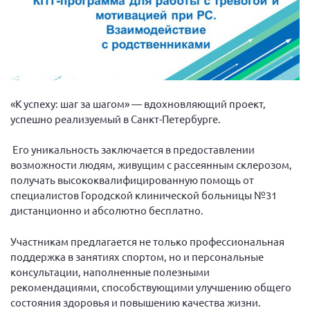
Волгоградская область
Воронежская область
Ивановская область
Калининградская область
Кемеровская область
«К успеху: шаг за шагом» — вдохновляющий проект,
успешно реализуемый в Санкт-Петербурге.
Кировская область
Краснодарский край
Его уникальность заключается в предоставлении
возможности людям, живущим с рассеянным склерозом,
Красноярский край
получать высококвалифицированную помощь от
Липецкая область
специалистов Городской клинической больницы №31
Ленинградская область
дистанционно и абсолютно бесплатно.
г. Москва
Участникам предлагается не только профессиональная
Московская область
поддержка в занятиях спортом, но и персональные
консультации, наполненные полезными
Мурманская область
рекомендациями, способствующими улучшению общего
Нижегородская область
состояния здоровья и повышению качества жизни.