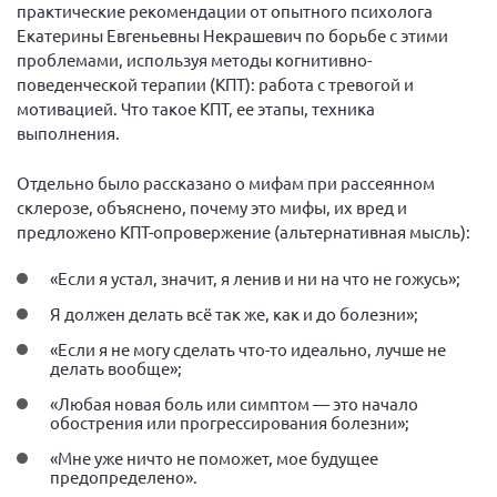
практические рекомендации от опытного психолога
Екатерины Евгеньевны Некрашевич по борьбе с этими
проблемами, используя методы когнитивно-
поведенческой терапии (КПТ): работа с тревогой и
мотивацией. Что такое КПТ, ее этапы, техника
выполнения.
Отдельно было рассказано о мифам при рассеянном
склерозе, объяснено, почему это мифы, их вред и
предложено КПТ-опровержение (альтернативная мысль):
«Если я устал, значит, я ленив и ни на что не гожусь»;
Я должен делать всё так же, как и до болезни»;
«Если я не могу сделать что-то идеально, лучше не
делать вообще»;
«Любая новая боль или симптом — это начало
обострения или прогрессирования болезни»;
«Мне уже ничто не поможет, мое будущее
предопределено».