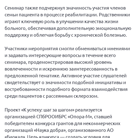
Семинар также подчеркнул значимость участия членов
семьи пациента в процессе реабилитации. Родственники
играют ключевую роль в улучшении качества жизни
больного, обеспечивая дополнительную эмоциональную
поддержку и облегчая борьбу с хронической болезнью.
Участники мероприятия смогли обмениваться мнениями
и задавать интересующие вопросы в течение всего
семинара, продемонстрировав высокий уровень
вовлеченности и искреннюю заинтересованность в
предложенной тематике. Активное участие слушателей
свидетельствует о значимости подобной инициативы и
востребованности подобного формата взаимодействия
среди пациентов с рассеянным склерозом.
Проект «К успеху: шаг за шагом» реализуется
организацией СПбРООИБРС «Опора-М», ставшей
победителем конкурса грантов для некоммерческих
организаций «Наука добра», организованного АО
«Биокад». Цель конкурса — создать условия для