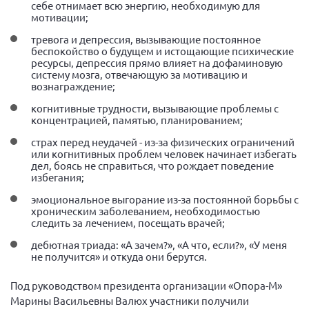
себе отнимает всю энергию, необходимую для
Самарская область ПРИЗМА
мотивации;
Самарская область СГОРС
тревога и депрессия, вызывающие постоянное
беспокойство о будущем и истощающие психические
Свердловская область
ресурсы, депрессия прямо влияет на дофаминовую
систему мозга, отвечающую за мотивацию и
Смоленская область
вознаграждение;
Ставропольский край
когнитивные трудности, вызывающие проблемы с
концентрацией, памятью, планированием;
Сахалинская область
страх перед неудачей - из-за физических ограничений
Томская область
или когнитивных проблем человек начинает избегать
Тульская область
дел, боясь не справиться, что рождает поведение
избегания;
Ульяновская область
эмоциональное выгорание из-за постоянной борьбы с
Челябинская область
хроническим заболеванием, необходимостью
следить за лечением, посещать врачей;
Ярославская область
дебютная триада: «А зачем?», «А что, если?», «У меня
не получится» и откуда они берутся.
Под руководством президента организации «Опора-М»
Марины Васильевны Валюх участники получили