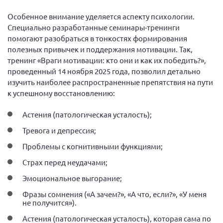
Новгородская область
Особенное внимание уделяется аспекту психологии.
Новосибирская область
Специально разработанные семинары-тренинги
помогают разобраться в тонкостях формирования
Омская область
полезных привычек и поддержания мотивации. Так,
Оренбургская область
тренинг «Враги мотивации: кто они и как их победить?»,
проведенный 14 ноября 2025 года, позволил детально
Пензенская область
изучить наиболее распространенные препятствия на пути
Республика Башкортостан
к успешному восстановлению:
Республика Бурятия
Астения (патологическая усталость);
Республика Карелия
Тревога и депрессия;
Республика Калмыкия
Проблемы с когнитивными функциями;
Республика Хакасия
Страх перед неудачами;
Ростовская область
Эмоциональное выгорание;
г. Санкт-Петербург
Фразы сомнения («А зачем?», «А что, если?», «У меня
г. Севастополь
не получится»).
Самарская область СОРС
Астения (патологическая усталость), которая сама по