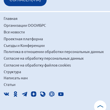
Нормативно-правовые документы
Методическая литература для НКО
Главная
Публичные отчеты
Организации ОООИБРС
Исследования, аналитика, мнения
Все новости
Всероссийская онлайн конференция
Проектная платформа
"Рассеянный склероз. XX лет работы
Съезды и Конференции
ОООИБРС" (25-29.08.2020)
Политика в отношении обработки персональных данных
Всероссийская конференция-тренинг
Согласие на обработку персональных данных
"Рассеянный склероз: новые реалии" (26-
29.05.2022)
Согласие на обработку файлов cookies
Структура
Написать нам
Статьи
Общероссийская РС
Алтайский край
Архангельская область