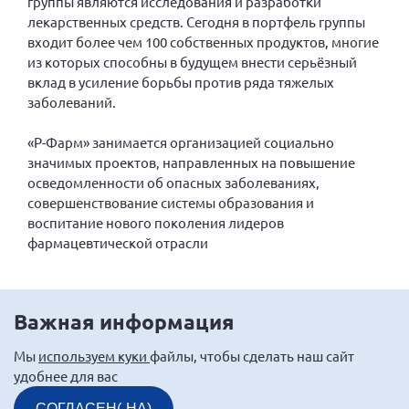
группы являются исследования и разработки
Конференция ОООИБРС 2022
лекарственных средств. Сегодня в портфель группы
Конференция ОООИБРС 2021
входит более чем 100 собственных продуктов, многие
из которых способны в будущем внести серьёзный
Конференция ВСЭ 2021
вклад в усиление борьбы против ряда тяжелых
Конференция ОООИБРС 2020
заболеваний.
Документы съездов
«Р-Фарм» занимается организацией социально
Первый съезд
значимых проектов, направленных на повышение
Второй съезд
осведомленности об опасных заболеваниях,
совершенствование системы образования и
Третий съезд
воспитание нового поколения лидеров
Четвертый съезд
фармацевтической отрасли
Пятый съезд
ОФ «Фонд содействия больным рассеянным
склерозом»
Шестой съезд
Новости: Казахстан
Важная информация
Мы
используем куки
файлы, чтобы сделать наш сайт
удобнее для вас
Письма и официальные ответы
СОГЛАСЕН(-НА)