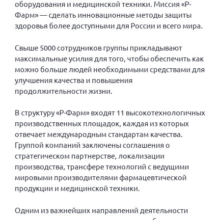
оборудования и медицинской техники. Миссия «Р-
Вице-президент Шишлянников Ф.В.
Фарм» — сделать инновационные методы защиты
Информационная служба
здоровья более доступными для России и всего мира.
Отдел международных отношений
Свыше 5000 сотрудников группы прикладывают
Вице-президент Черненко Д.Е.
максимальные усилия для того, чтобы обеспечить как
Вице-президент Валюх М.В.
можно больше людей необходимыми средствами для
улучшения качества и повышения
Вице-президент Чернова А.В.
продолжительности жизни.
Вице-президент Цикорин И.В.
В структуру «Р-Фарм» входят 11 высокотехнологичных
Вице-президент Груба Л.В.
производственных площадок, каждая из которых
Главный бухгалтер Жаворонкова Г.М.
отвечает международным стандартам качества.
Конференция ОООИБРС 2026
Группой компаний заключены соглашения о
стратегическом партнерстве, локализации
Конференция ОООИБРС 2025
производства, трансфере технологий с ведущими
Экспертный совет ОООИБРС 2025
мировыми производителями фармацевтической
продукции и медицинской техники.
Конференция ОООИБРС 2024
Конференция ОООИБРС 2023
Одним из важнейших направлений деятельности