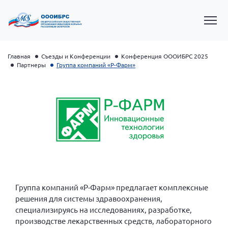
Главная
Съезды и Конференции
Конференция ОООИБРС 2025
Партнеры
Группа компаний «Р-Фарм»
Президент Власов Я.В.
Первый вице-президент Кичигина Н. Ф.
Группа компаний «Р-Фарм» предлагает комплексные
решения для системы здравоохранения,
Генеральный директор Матвиевская О.В.
специализируясь на исследованиях, разработке,
Вице-президент Зрячева Н.В.
производстве лекарственных средств, лабораторного