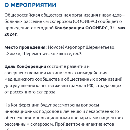
Вице-президент Шишлянников Ф.В.
О МЕРОПРИЯТИИ
Информационная служба
Общероссийская общественная организация инвалидов –
больных рассеянным склерозом (ОООИБРС) сообщает о
Отдел международных отношений
проведение ежегодной
Конференции ОООИБРС, 31 мая
Вице-президент Черненко Д.Е.
2024г.
Вице-президент Валюх М.В.
Место проведения:
Novotel Аэропорт Шереметьево,
Вице-президент Чернова А.В.
г.Химки, Шереметьевское шоссе, вл.3
Вице-президент Цикорин И.В.
Цель Конференции
состоит в развитии и
Вице-президент Груба Л.В.
совершенствовании механизмов взаимодействия
Главный бухгалтер Жаворонкова Г.М.
медицинского сообщества и общественных организаций
для улучшения качества жизни граждан РФ, страдающих
Конференция ОООИБРС 2026
от рассеянного склероза.
Конференция ОООИБРС 2025
Экспертный совет ОООИБРС 2025
На Конференции будут рассмотрены вопросы
инновационных подходов к лечению и лекарственного
Конференция ОООИБРС 2024
обеспечения инновационными препаратами пациентов с
Конференция ОООИБРС 2023
рассеянным склерозом. Пройдет тренинг активистов