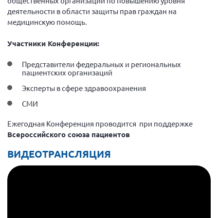
общественных организаций по повышению уровня
Конференция ОООИБРС 2022
деятельности в области защиты прав граждан на
Конференция ОООИБРС 2021
медицинскую помощь.
Конференция ВСЭ 2021
Участники Конференции:
Конференция ОООИБРС 2020
Представители федеральных и региональных
Документы съездов
пациентских организаций
Первый съезд
Эксперты в сфере здравоохранения
Второй съезд
СМИ
Третий съезд
Ежегодная Конференция проводится при поддержке
Четвертый съезд
Всероссийского союза пациентов
Пятый съезд
ОФ «Фонд содействия больным рассеянным
склерозом»
ВИДЕОТРАНСЛЯЦИЯ
Шестой съезд
Новости: Казахстан
Письма и официальные ответы