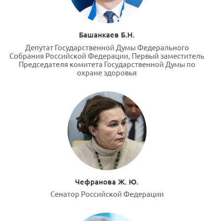
г. Севастополь
Самарская область СОРС
Башанкаев Б.Н.
Самарская область ПРИЗМА
Депутат Государственной Думы Федерального
Собрания Российской Федерации, Первый заместитель
Самарская область СГОРС
Председателя комитета Государственной Думы по
охране здоровья
Свердловская область
Смоленская область
Ставропольский край
Сахалинская область
Томская область
Тульская область
Ульяновская область
Чефранова Ж. Ю.
Челябинская область
Сенатор Российской Федерации
Ярославская область