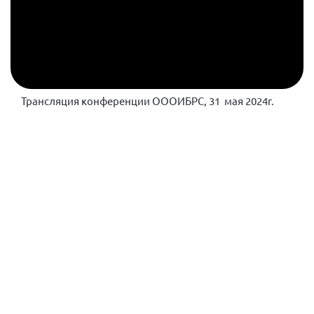
Нормативно-правовые документы
Методическая литература для НКО
Публичные отчеты
Исследования, аналитика, мнения
Трансляция конференции ОООИБРС, 31 мая 2024г.
Всероссийская онлайн конференция
"Рассеянный склероз. XX лет работы
ОООИБРС" (25-29.08.2020)
Всероссийская конференция-тренинг
"Рассеянный склероз: новые реалии" (26-
29.05.2022)
Общероссийская РС
Алтайский край
Архангельская область