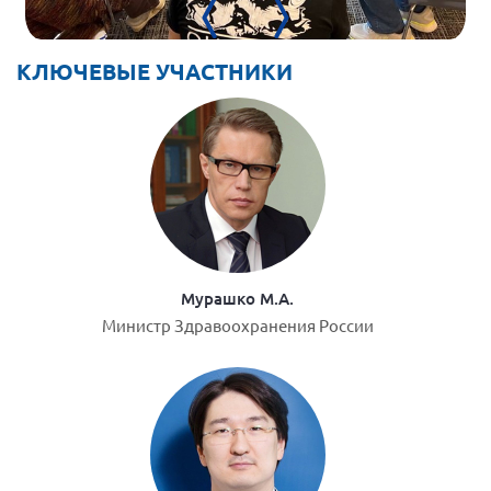
Мурманская область
Нижегородская область
КЛЮЧЕВЫЕ УЧАСТНИКИ
Новгородская область
Новосибирская область
Омская область
Оренбургская область
Пензенская область
Республика Башкортостан
Мурашко М.А.
Республика Бурятия
Министр Здравоохранения России
Республика Карелия
Республика Калмыкия
Республика Хакасия
Ростовская область
г. Санкт-Петербург