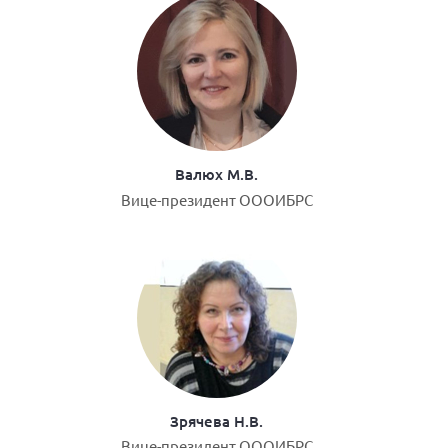
Валюх М.В.
Вице-президент ОООИБРС
Зрячева Н.В.
Вице-президент ОООИБРС