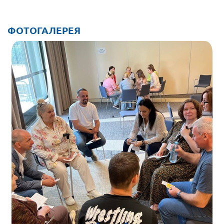
Брянская область
Владимирская область
ФОТОГАЛЕРЕЯ
Волгоградская область
Воронежская область
Ивановская область
Калининградская область
Кемеровская область
Кировская область
Краснодарский край
Красноярский край
Липецкая область
Ленинградская область
г. Москва
Московская область