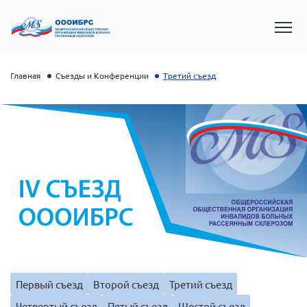
Главная
Съезды и Конференции
Третий съезд
Президент Власов Я.В.
Первый вице-президент Кичигина Н. Ф.
Генеральный директор Матвиевская О.В.
Первый съезд
Второй съезд
Третий съезд
Вице-президент Зрячева Н.В.
Четвертый съезд
Пятый съезд
Шестой съезд