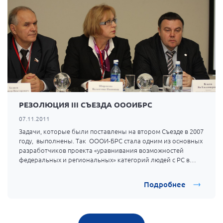
г. Севастополь
Самарская область СОРС
Самарская область ПРИЗМА
Самарская область СГОРС
Свердловская область
Смоленская область
РЕЗОЛЮЦИЯ III СЪЕЗДА ОООИБРС
Ставропольский край
07.11.2011
Сахалинская область
Задачи, которые были поставлены на втором Съезде в 2007
Томская область
году, выполнены. Так ОООИ-БРС стала одним из основных
разработчиков проекта «уравнивания возможностей
Тульская область
федеральных и региональных» категорий людей с РС в
Ульяновская область
обеспечении бесплатным адекватным лечением.
Подробнее
Челябинская область
Ярославская область