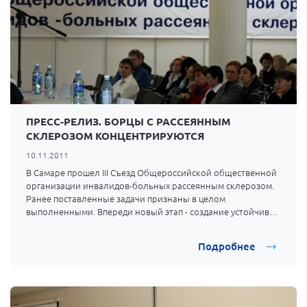
Брянская область
Владимирская область
Волгоградская область
Воронежская область
Ивановская область
ПРЕСС-РЕЛИЗ. БОРЦЫ С РАССЕЯННЫМ
Калининградская область
СКЛЕРОЗОМ КОНЦЕНТРИРУЮТСЯ
Кемеровская область
10.11.2011
Кировская область
В Самаре прошел III Съезд Общероссийской общественной
организации инвалидов-больных рассеянным склерозом.
Краснодарский край
Ранее поставленные задачи признаны в целом
Красноярский край
выполненными. Впереди новый этап - создание устойчивой
системы противодействия проблеме РС с участием всех
Липецкая область
основных социальных партнеров и передача опыт
Подробнее
коллегам из других нозологий.
Ленинградская область
г. Москва
Московская область