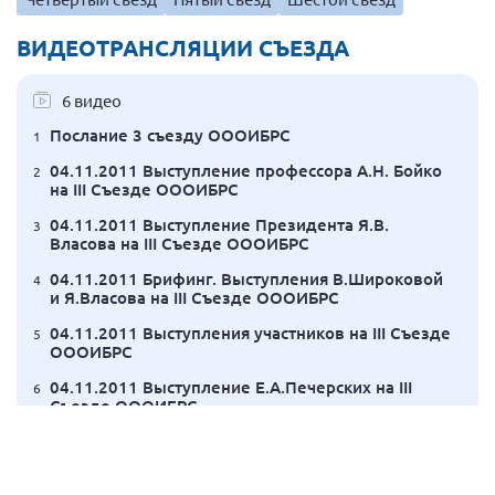
Вице-президент Шишлянников Ф.В.
ВИДЕОТРАНСЛЯЦИИ СЪЕЗДА
Информационная служба
Отдел международных отношений
6 видео
Вице-президент Черненко Д.Е.
Послание 3 съезду ОООИБРС
1
Вице-президент Валюх М.В.
04.11.2011 Выступление профессора А.Н. Бойко
2
на III Съезде ОООИБРС
Вице-президент Чернова А.В.
04.11.2011 Выступление Президента Я.В.
Вице-президент Цикорин И.В.
3
Власова на III Съезде ОООИБРС
Вице-президент Груба Л.В.
04.11.2011 Брифинг. Выступления В.Широковой
4
Главный бухгалтер Жаворонкова Г.М.
и Я.Власова на III Съезде ОООИБРС
Конференция ОООИБРС 2026
04.11.2011 Выступления участников на III Съезде
5
ОООИБРС
Конференция ОООИБРС 2025
04.11.2011 Выступление Е.А.Печерских на III
6
Экспертный совет ОООИБРС 2025
Съезде ОООИБРС
Конференция ОООИБРС 2024
Конференция ОООИБРС 2023