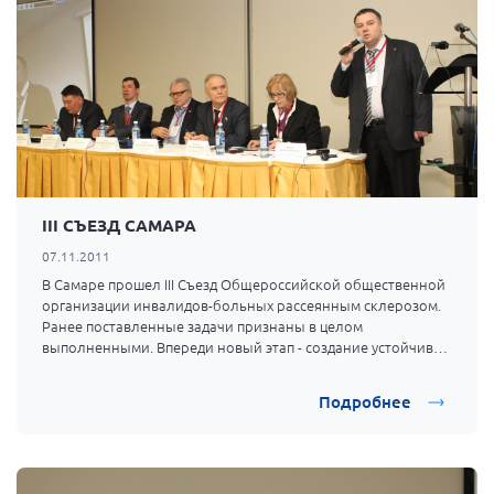
Мурманская область
Нижегородская область
Новгородская область
Новосибирская область
Омская область
Оренбургская область
III СЪЕЗД САМАРА
Пензенская область
07.11.2011
Республика Башкортостан
В Самаре прошел III Съезд Общероссийской общественной
Республика Бурятия
организации инвалидов-больных рассеянным склерозом.
Ранее поставленные задачи признаны в целом
Республика Карелия
выполненными. Впереди новый этап - создание устойчивой
системы противодействия проблеме РС с участием всех
Республика Калмыкия
основных социальных партнеров и передача опыт
Подробнее
Республика Хакасия
коллегам из других нозологий.
Ростовская область
г. Санкт-Петербург