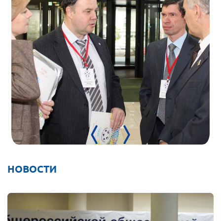
Нормативно-правовые документы
Методическая литература для НКО
Публичные отчеты
Исследования, аналитика, мнения
Всероссийская онлайн конференция
"Рассеянный склероз. XX лет работы
ОООИБРС" (25-29.08.2020)
Всероссийская конференция-тренинг
"Рассеянный склероз: новые реалии" (26-
29.05.2022)
НОВОСТИ
Общероссийская РС
Алтайский край
Архангельская область