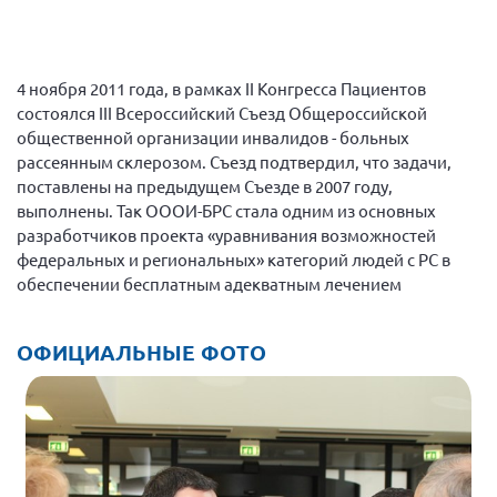
Конференция ОООИБРС 2022
Конференция ОООИБРС 2021
Конференция ВСЭ 2021
4 ноября 2011 года, в рамках II Конгресса Пациентов
состоялся III Всероссийский Съезд Общероссийской
Конференция ОООИБРС 2020
общественной организации инвалидов - больных
Документы съездов
рассеянным склерозом. Съезд подтвердил, что задачи,
Первый съезд
поставлены на предыдущем Съезде в 2007 году,
выполнены. Так ОООИ-БРС стала одним из основных
Второй съезд
разработчиков проекта «уравнивания возможностей
Третий съезд
федеральных и региональных» категорий людей с РС в
обеспечении бесплатным адекватным лечением
Четвертый съезд
Пятый съезд
ОФ «Фонд содействия больным рассеянным
склерозом»
ОФИЦИАЛЬНЫЕ ФОТО
Шестой съезд
Новости: Казахстан
Письма и официальные ответы