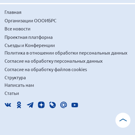
Нормативно-правовые документы
Главная
Методическая литература для НКО
Организации ОООИБРС
Публичные отчеты
Все новости
Проектная платформа
Исследования, аналитика, мнения
Съезды и Конференции
Всероссийская онлайн конференция
"Рассеянный склероз. XX лет работы
Политика в отношении обработки персональных данных
ОООИБРС" (25-29.08.2020)
Согласие на обработку персональных данных
Всероссийская конференция-тренинг
Согласие на обработку файлов cookies
"Рассеянный склероз: новые реалии" (26-
29.05.2022)
Структура
Написать нам
Статьи
Общероссийская РС
Алтайский край
Архангельская область