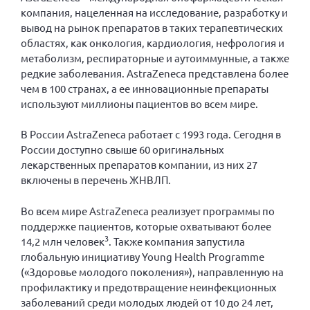
Вице-президент Шишлянников Ф.В.
компания, нацеленная на исследование, разработку и
вывод на рынок препаратов в таких терапевтических
Информационная служба
областях, как онкология, кардиология, нефрология и
Отдел международных отношений
метаболизм, респираторные и аутоиммунные, а также
редкие заболевания. AstraZeneca представлена более
Вице-президент Черненко Д.Е.
чем в 100 странах, а ее инновационные препараты
Вице-президент Валюх М.В.
используют миллионы пациентов во всем мире.
Вице-президент Чернова А.В.
В России AstraZeneca работает с 1993 года. Сегодня в
Вице-президент Цикорин И.В.
России доступно свыше 60 оригинальных
Вице-президент Груба Л.В.
лекарственных препаратов компании, из них 27
включены в перечень ЖНВЛП.
Главный бухгалтер Жаворонкова Г.М.
Конференция ОООИБРС 2026
Во всем мире AstraZeneca реализует программы по
поддержке пациентов, которые охватывают более
Конференция ОООИБРС 2025
3
14,2 млн человек
. Также компания запустила
Экспертный совет ОООИБРС 2025
глобальную инициативу Young Health Programme
Конференция ОООИБРС 2024
(«Здоровье молодого поколения»), направленную на
профилактику и предотвращение неинфекционных
Конференция ОООИБРС 2023
заболеваний среди молодых людей от 10 до 24 лет,