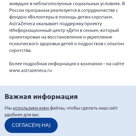
Конференция ОООИБРС 2022
живущих в неблагополучных социальных условиях. В
России программа реализуется в сотрудничестве с
Конференция ОООИБРС 2021
фондом «Волонтеры в помощь детям-сиротам».
Конференция ВСЭ 2021
AstraZeneca оказывает поддержку проекту
«Информационный центр «Дети в семье», который
Конференция ОООИБРС 2020
ориентирован на восстановление и укрепление
Документы съездов
психического здоровья детей и подростков с опытом
сиротства.
Первый съезд
Второй съезд
Более подробная информация о компании – на сайте
Третий съезд
www.astrazeneca.ru
Четвертый съезд
Пятый съезд
ОФ «Фонд содействия больным рассеянным
склерозом»
Важная информация
Шестой съезд
Новости: Казахстан
Мы
используем куки
файлы, чтобы сделать наш сайт
удобнее для вас
СОГЛАСЕН(-НА)
Письма и официальные ответы