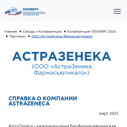
Главная
Съезды и Конференции
Конференция ОООИБРС 2026
Партнеры
ООО «АстраЗенека Фармасьютикалз»
Президент Власов Я.В.
СПРАВКА О КОМПАНИИ
ASTRAZENECA
Первый вице-президент Кичигина Н. Ф.
Генеральный директор Матвиевская О.В.
март 2025
Вице-президент Зрячева Н.В.
AstraZeneca – международная биофармацевтическая