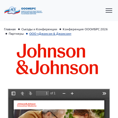
Главная
Съезды и Конференции
Конференция ОООИБРС 2026
Партнеры
ООО «Джонсон & Джонсон»
Президент Власов Я.В.
Первый вице-президент Кичигина Н. Ф.
Генеральный директор Матвиевская О.В.
Вице-президент Зрячева Н.В.