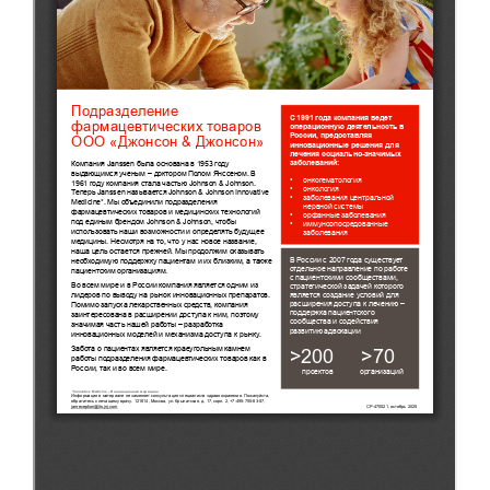
Вице-президент Шишлянников Ф.В.
Информационная служба
Отдел международных отношений
Вице-президент Черненко Д.Е.
Вице-президент Валюх М.В.
Вице-президент Чернова А.В.
Вице-президент Цикорин И.В.
Вице-президент Груба Л.В.
Главный бухгалтер Жаворонкова Г.М.
Конференция ОООИБРС 2026
Конференция ОООИБРС 2025
Экспертный совет ОООИБРС 2025
Конференция ОООИБРС 2024
Конференция ОООИБРС 2023