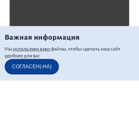
Брянская область
Владимирская область
Волгоградская область
Важная информация
Воронежская область
Ивановская область
Мы
используем куки
файлы, чтобы сделать наш сайт
удобнее для вас
Калининградская область
Кемеровская область
СОГЛАСЕН(-НА)
Кировская область
Краснодарский край
Красноярский край
Липецкая область
Ленинградская область
г. Москва
Московская область