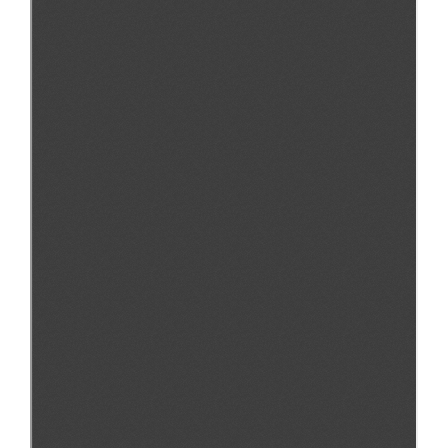
Нормативно-правовые документы
Методическая литература для НКО
Публичные отчеты
Исследования, аналитика, мнения
Всероссийская онлайн конференция
"Рассеянный склероз. XX лет работы
ОООИБРС" (25-29.08.2020)
Всероссийская конференция-тренинг
"Рассеянный склероз: новые реалии" (26-
29.05.2022)
Общероссийская РС
Алтайский край
Архангельская область