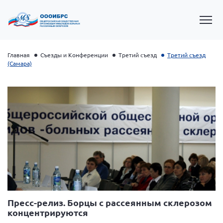
Главная
Съезды и Конференции
Третий съезд
Третий съезд
(Самара)
Президент Власов Я.В.
Первый вице-президент Кичигина Н. Ф.
Генеральный директор Матвиевская О.В.
Пресс-релиз. Борцы с рассеянным склерозом
концентрируются
Вице-президент Зрячева Н.В.