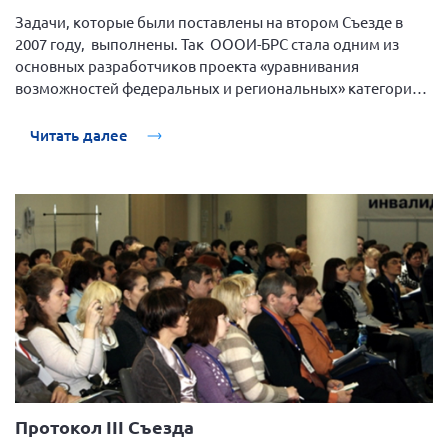
Задачи, которые были поставлены на втором Съезде в
Нормативно-правовые документы
2007 году, выполнены. Так ОООИ-БРС стала одним из
Методическая литература для НКО
основных разработчиков проекта «уравнивания
возможностей федеральных и региональных» категорий
Публичные отчеты
людей с РС в обеспечении бесплатным адекватным
Исследования, аналитика, мнения
лечением.
Читать далее
Всероссийская онлайн конференция
"Рассеянный склероз. XX лет работы
ОООИБРС" (25-29.08.2020)
Всероссийская конференция-тренинг
"Рассеянный склероз: новые реалии" (26-
29.05.2022)
Общероссийская РС
Алтайский край
Протокол III Съезда
Архангельская область