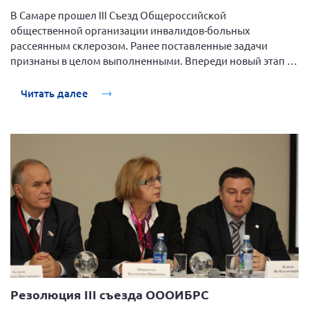
Конференция ОООИБРС 2022
В Самаре прошел III Съезд Общероссийской
Конференция ОООИБРС 2021
общественной организации инвалидов-больных
рассеянным склерозом. Ранее поставленные задачи
Конференция ВСЭ 2021
признаны в целом выполненными. Впереди новый этап -
Конференция ОООИБРС 2020
создание устойчивой системы противодействия проблеме
РС с участием всех основных социальных партнеров и
Читать далее
Документы съездов
передача опыт коллегам из других нозологий.
Первый съезд
Второй съезд
Третий съезд
Четвертый съезд
Пятый съезд
ОФ «Фонд содействия больным рассеянным
склерозом»
Шестой съезд
Новости: Казахстан
Резолюция III съезда ОООИБРС
Письма и официальные ответы