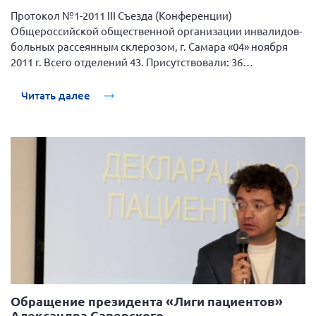
Брянская область
Протокол №1-2011 III Съезда (Конференции)
Общероссийской общественной организации инвалидов-
Владимирская область
больных рассеянным склерозом, г. Самара «04» ноября
Волгоградская область
2011 г. Всего отделений 43. Присутствовали: 36
Региональных отделений ОООИ-БРС.
Воронежская область
Читать далее
Ивановская область
Калининградская область
Кемеровская область
Кировская область
Краснодарский край
Красноярский край
Липецкая область
Ленинградская область
г. Москва
Обращение президента «Лиги пациентов»
Московская область
Александра Саверского