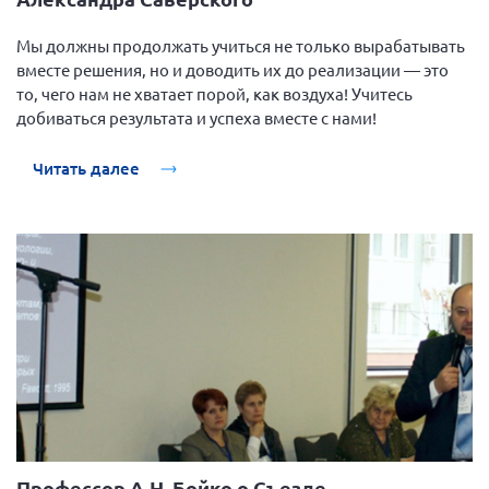
Мурманская область
Мы должны продолжать учиться не только вырабатывать
Нижегородская область
вместе решения, но и доводить их до реализации — это
Новгородская область
то, чего нам не хватает порой, как воздуха! Учитесь
добиваться результата и успеха вместе с нами!
Новосибирская область
Омская область
Читать далее
Оренбургская область
Пензенская область
Республика Башкортостан
Республика Бурятия
Республика Карелия
Республика Калмыкия
Республика Хакасия
Ростовская область
г. Санкт-Петербург
Профессор А.Н. Бойко о Съезде