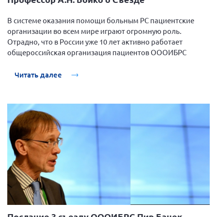
г. Севастополь
В системе оказания помощи больным РС пациентские
Самарская область СОРС
организации во всем мире играют огромную роль.
Самарская область ПРИЗМА
Отрадно, что в России уже 10 лет активно работает
общероссийская организация пациентов ОООИБРС
Самарская область СГОРС
Свердловская область
Читать далее
Смоленская область
Ставропольский край
Сахалинская область
Томская область
Тульская область
Ульяновская область
Челябинская область
Ярославская область
Послание 3 съезду ОООИБРС Пир Банек