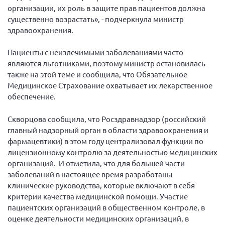
Конференция ОООИБРС 2022
организации, их роль в защите прав пациентов должна
существенно возрастать», - подчеркнула министр
Конференция ОООИБРС 2021
здравоохранения.
Конференция ВСЭ 2021
Конференция ОООИБРС 2020
Пациенты с неизлечимыми заболеваниями часто
являются льготниками, поэтому министр остановилась
Документы съездов
также на этой теме и сообщила, что Обязательное
Первый съезд
Медицинское Страхование охватывает их лекарственное
обеспечение.
Второй съезд
Третий съезд
Скворцова сообщила, что Росздравнадзор (российский
главный надзорный орган в области здравоохранения и
Четвертый съезд
фармацевтики) в этом году централизовал функции по
Пятый съезд
ОФ «Фонд содействия больным рассеянным
лицензионному контролю за деятельностью медицинских
склерозом»
организаций. И отметила, что для большей части
Шестой съезд
Новости: Казахстан
заболеваний в настоящее время разработаны
клинические руководства, которые включают в себя
критерии качества медицинской помощи. Участие
пациентских организаций в общественном контроле, в
оценке деятельности медицинских организаций, в
Письма и официальные ответы