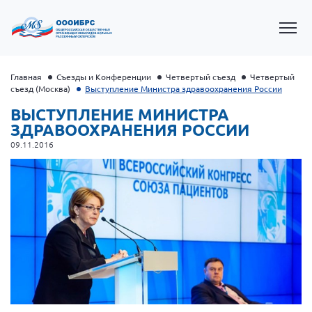
Главная
Съезды и Конференции
Четвертый съезд
Четвертый
съезд (Москва)
Выступление Министра здравоохранения России
ВЫСТУПЛЕНИЕ МИНИСТРА
ЗДРАВООХРАНЕНИЯ РОССИИ
09.11.2016
Президент Власов Я.В.
Первый вице-президент Кичигина Н. Ф.
Генеральный директор Матвиевская О.В.
Вице-президент Зрячева Н.В.