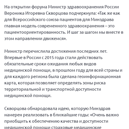
Вице-президент Шишлянников Ф.В.
На открытии форума Министр здравоохранения России
Информационная служба
Вероника Игоревна Скворцова подчеркнула: «Так же как
для Всероссийского союза пациентов для Минздрава
Отдел международных отношений
главная модель современного здравоохранения – это
Вице-президент Черненко Д.Е.
пациентоориентированность. И шаг за шагом мы вместе в
этом направлении движемся».
Вице-президент Валюх М.В.
Вице-президент Чернова А.В.
Министр перечислила достижения последних лет.
Впервые в России с 2015 года стали действовать
Вице-президент Цикорин И.В.
обязательные сроки ожидания любых видов
Вице-президент Груба Л.В.
медицинской помощи, в прошлом году для всей страны и
для каждого региона была сделана геоинформационная
Главный бухгалтер Жаворонкова Г.М.
карта, которая позволяет определять зоны риска
Конференция ОООИБРС 2026
территориальной и транспортной доступности
Конференция ОООИБРС 2025
медицинской помощи.
Экспертный совет ОООИБРС 2025
Скворцова обнародовала идею, которую Минздрав
Конференция ОООИБРС 2024
намерен реализовать в ближайшие годы: «Очень важно
приобщить к обеспечению качества и доступности
Конференция ОООИБРС 2023
медицинской помощи страховые медицинские