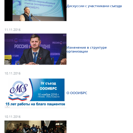
Брянская область
Дискуссии с участниками съезда
Владимирская область
Волгоградская область
11.11.2016
Воронежская область
Ивановская область
Изменения в структуре
организации
Калининградская область
Кемеровская область
Кировская область
10.11.2016
Краснодарский край
Красноярский край
О ОООИБРС
Липецкая область
Ленинградская область
10.11.2016
г. Москва
Московская область