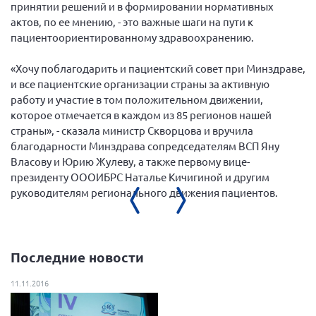
принятии решений и в формировании нормативных
Нормативно-правовые документы
актов, по ее мнению, - это важные шаги на пути к
пациентоориентированному здравоохранению.
Методическая литература для НКО
Публичные отчеты
«Хочу поблагодарить и пациентский совет при Минздраве,
и все пациентские организации страны за активную
Исследования, аналитика, мнения
работу и участие в том положительном движении,
Всероссийская онлайн конференция
которое отмечается в каждом из 85 регионов нашей
"Рассеянный склероз. XX лет работы
страны», - сказала министр Скворцова и вручила
ОООИБРС" (25-29.08.2020)
благодарности Минздрава сопредседателям ВСП Яну
Всероссийская конференция-тренинг
Власову и Юрию Жулеву, а также первому вице-
"Рассеянный склероз: новые реалии" (26-
президенту ОООИБРС Наталье Кичигиной и другим
29.05.2022)
руководителям регионального движения пациентов.
Последние новости
Общероссийская РС
11.11.2016
Алтайский край
Архангельская область