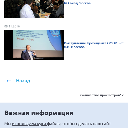
IV Съезд Москва
Мурманская область
Нижегородская область
Новгородская область
09.11.2016
Новосибирская область
Омская область
Выступление Президента ОООИБРС
Я.В. Власова
Оренбургская область
Пензенская область
Республика Башкортостан
Республика Бурятия
Назад
Республика Карелия
Количество просмотров:
2
Республика Калмыкия
Республика Хакасия
Важная информация
Ростовская область
Мы
используем куки
файлы, чтобы сделать наш сайт
г. Санкт-Петербург