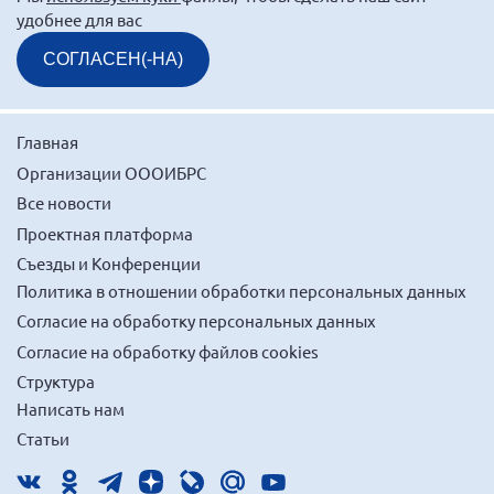
удобнее для вас
Нормативно-правовые документы
СОГЛАСЕН(-НА)
Методическая литература для НКО
Публичные отчеты
Исследования, аналитика, мнения
Главная
Организации ОООИБРС
Всероссийская онлайн конференция
"Рассеянный склероз. XX лет работы
Все новости
ОООИБРС" (25-29.08.2020)
Проектная платформа
Всероссийская конференция-тренинг
Съезды и Конференции
"Рассеянный склероз: новые реалии" (26-
29.05.2022)
Политика в отношении обработки персональных данных
Согласие на обработку персональных данных
Согласие на обработку файлов cookies
Структура
Написать нам
Общероссийская РС
Статьи
Алтайский край
Архангельская область