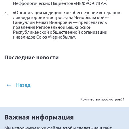
Конференция ОООИБРС 2022
Нефрологических Пациентов «НЕФРО-ЛИГА».
Конференция ОООИБРС 2021
«Организация медицинское обеспечение ветеранов-
ликвидаторов катастрофы на Ченобыльской» -
Конференция ВСЭ 2021
Гайнуллин Решат Винирович — председатель
правления Региональной Башкирской
Конференция ОООИБРС 2020
Республиканской общественной организации
инвалидов Союз «Чернобыль».
Документы съездов
Первый съезд
Последние новости
Второй съезд
Третий съезд
Четвертый съезд
Назад
Пятый съезд
ОФ «Фонд содействия больным рассеянным
склерозом»
Шестой съезд
Новости: Казахстан
Количество просмотров:
1
Важная информация
Мы
используем куки
файлы, чтобы сделать наш сайт
Письма и официальные ответы