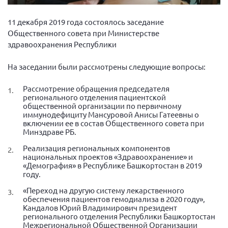
Вице-президент Шишлянников Ф.В.
11 декабря 2019 года состоялось заседание
Информационная служба
Общественного совета при Министерстве
Отдел международных отношений
здравоохранения Республики
Вице-президент Черненко Д.Е.
На заседании были рассмотрены следующие вопросы:
Вице-президент Валюх М.В.
Вице-президент Чернова А.В.
Рассмотрение обращения председателя
регионального отделения пациентской
Вице-президент Цикорин И.В.
общественной организации по первичному
иммунодефициту Мансуровой Анисы Гатеевны о
Вице-президент Груба Л.В.
включении ее в состав Общественного совета при
Минздраве РБ.
Главный бухгалтер Жаворонкова Г.М.
Реализация региональных компонентов
Конференция ОООИБРС 2026
национальных проектов «Здравоохранение» и
«Демография» в Республике Башкортостан в 2019
Конференция ОООИБРС 2025
году.
Экспертный совет ОООИБРС 2025
«Переход на другую систему лекарственного
обеспечения пациентов гемодиализа в 2020 году»,
Конференция ОООИБРС 2024
Кандалов Юрий Владимирович президент
Конференция ОООИБРС 2023
регионального отделения Республики Башкортостан
Межрегиональной Общественной Организации