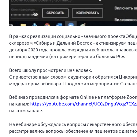
В рамках реализации социально - значимого проектаОбщ
склерозом «Сибирь и Дальний Восток – активизируем пац
декабря 2020 года прошла очередная веб-школа правовых
период пандемии (на примере терапии больных РС».
Всего школу просмотрели 89 человек.
С приветственным словом к аудитории обратился Цикорин
модератором вебинара. Продолжил мероприятие Степанов 
Вебинар проводился в формате Online на платформе Zoo
на канал:
https://youtube.com/channel/UC0zDnguVcqz7CX
на этом канале.
На вебинаре обсуждались вопросы лекарственного обеспе
рассмтривались вопросы обеспечения пациентов с диагно