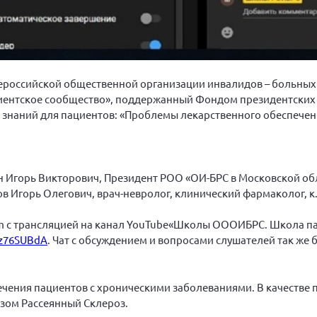
ероссийской общественной организации инвалидов – больны
иентское сообщество», поддержанный Фондом президентских 
 знаний для пациентов: «Проблемы лекарственного обеспечен
 Игорь Викторович, Президент РОО «ОИ-БРС в Московской об
Игорь Олегович, врач-невролог, клинический фармаколог, к.
m с трансляцией на канал YouTube«Школы ОООИБРС. Школа па
zz76SUBdA
. Чат с обсуждением и вопросами слушателей так же
чения пациентов с хроническими заболеваниями. В качестве
зом Рассеянный Склероз.