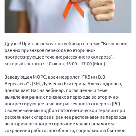
Вице-президент Шишлянников Ф.В.
Информационная служба
Отдел международных отношений
Вице-президент Черненко Д.Е.
Вице-президент Валюх М.В.
Друзья! Приглашаем вас на вебинар на тему: "Выявление
ранних признаков перехода во вторично-
Вице-президент Чернова А.В.
прогрессирующее течение рассеянного склероза",
Вице-президент Цикорин И.В.
который состоится 10 июня, 15:00 – 17:00 (Мск.).
Вице-президент Груба Л.В.
Заведующая МОРС, врач-невролог "ГКБ им В.В.
Главный бухгалтер Жаворонкова Г.М.
Вересаева" ДЗМ, Дубченко Екатерина Александровна,
Конференция ОООИБРС 2026
приглашает Вас на вебинар, посвященный теме
выявления ранних признаков перехода во вторично-
Конференция ОООИБРС 2025
прогрессирующее течение рассеянного склероза (РС).
Экспертный совет ОООИБРС 2025
Своевременный подбор патогенетической терапии при
рассеянном склерозе и раннее распознавание перехода
Конференция ОООИБРС 2024
во вторичное прогрессирование является залогом
Конференция ОООИБРС 2023
сохранения работоспособности, социальной и бытовой