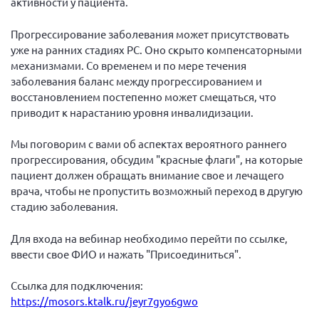
активности у пациента.
Конференция ОООИБРС 2022
Конференция ОООИБРС 2021
Прогрессирование заболевания может присутствовать
уже на ранних стадиях РС. Оно скрыто компенсаторными
Конференция ВСЭ 2021
механизмами. Со временем и по мере течения
Конференция ОООИБРС 2020
заболевания баланс между прогрессированием и
Документы съездов
восстановлением постепенно может смещаться, что
приводит к нарастанию уровня инвалидизации.
Первый съезд
Второй съезд
Мы поговорим с вами об аспектах вероятного раннего
прогрессирования, обсудим "красные флаги", на которые
Третий съезд
пациент должен обращать внимание свое и лечащего
Четвертый съезд
врача, чтобы не пропустить возможный переход в другую
стадию заболевания.
Пятый съезд
ОФ «Фонд содействия больным рассеянным
склерозом»
Шестой съезд
Для входа на вебинар необходимо перейти по ссылке,
Новости: Казахстан
ввести свое ФИО и нажать "Присоединиться".
Ссылка для подключения:
https://mosors.ktalk.ru/jeyr7gyo6gwo
Письма и официальные ответы