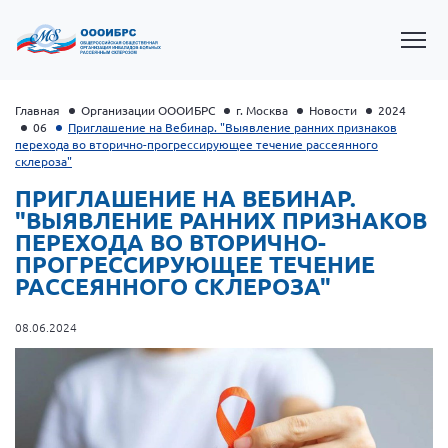
Главная
Организации ОООИБРС
г. Москва
Новости
2024
06
Приглашение на Вебинар. "Выявление ранних признаков
перехода во вторично-прогрессирующее течение рассеянного
склероза"
ПРИГЛАШЕНИЕ НА ВЕБИНАР.
"ВЫЯВЛЕНИЕ РАННИХ ПРИЗНАКОВ
ПЕРЕХОДА ВО ВТОРИЧНО-
ПРОГРЕССИРУЮЩЕЕ ТЕЧЕНИЕ
РАССЕЯННОГО СКЛЕРОЗА"
08.06.2024
Президент Власов Я.В.
Первый вице-президент Кичигина Н. Ф.
Генеральный директор Матвиевская О.В.
Вице-президент Зрячева Н.В.