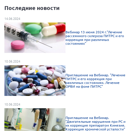
Последние новости
Нормативно-правовые документы
Методическая литература для НКО
14.06.2024
Публичные отчеты
Вебинар 13 июня 2024 г."Лечение
рассеянного склероза ПИТРС и его
Исследования, аналитика, мнения
коррекция при различных
состояниях"
Всероссийская онлайн конференция
"Рассеянный склероз. XX лет работы
ОООИБРС" (25-29.08.2020)
10.06.2024
Всероссийская конференция-тренинг
"Рассеянный склероз: новые реалии" (26-
29.05.2022)
Приглашение на Вебинар. "Лечение
ПИТРС и его коррекция при
различных состояниях. Лечение
ОРВИ на фоне ПИТРС"
10.06.2024
Общероссийская РС
Алтайский край
Приглашение на Вебинар.
"Двигательные нарушения при РС и
их коррекция препаратом Кинезия.
Архангельская область
Коррекция хронической усталости"