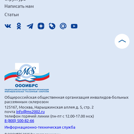
г. Севастополь
Написать нам
Статьи
Самарская область СОРС
Самарская область ПРИЗМА
Самарская область СГОРС
Свердловская область
Смоленская область
Ставропольский край
Сахалинская область
Томская область
Тульская область
Общероссийская общественная организация инвалидов-больных
Ульяновская область
рассеянным склерозом
125167, Москва, Нарышкинская аллея д. 5, стр. 2
Челябинская область
почта
info@ms2002.ru
телефон горячей линии (пн-пт с 12.00-17.00 мск)
Ярославская область
8 (800) 500-82-66
Информационно-техническая служба
© ОООИБРС 2025 Все права защищены