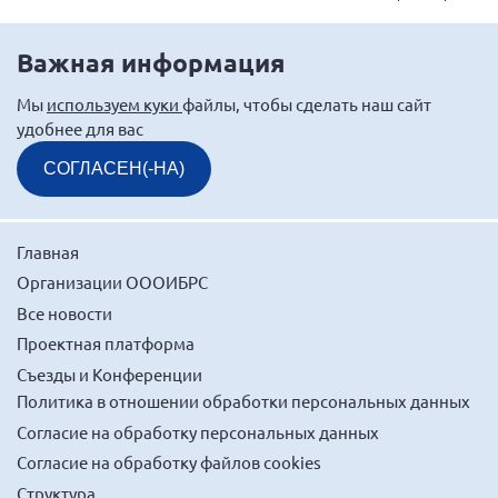
Мурманская область
Нижегородская область
Важная информация
Новгородская область
Мы
используем куки
файлы, чтобы сделать наш сайт
Новосибирская область
удобнее для вас
Омская область
СОГЛАСЕН(-НА)
Оренбургская область
Пензенская область
Главная
Республика Башкортостан
Организации ОООИБРС
Республика Бурятия
Все новости
Республика Карелия
Проектная платформа
Съезды и Конференции
Республика Калмыкия
Политика в отношении обработки персональных данных
Республика Хакасия
Согласие на обработку персональных данных
Ростовская область
Согласие на обработку файлов cookies
г. Санкт-Петербург
Структура