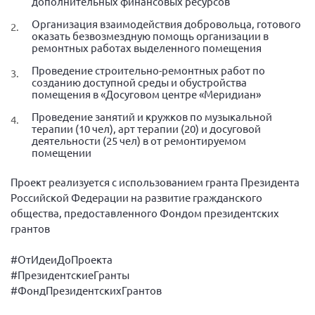
дополнительных финансовых ресурсов
Конференция ОООИБРС 2022
Организация взаимодействия добровольца, готового
Конференция ОООИБРС 2021
оказать безвозмездную помощь организации в
ремонтных работах выделенного помещения
Конференция ВСЭ 2021
Проведение строительно-ремонтных работ по
Конференция ОООИБРС 2020
созданию доступной среды и обустройства
помещения в «Досуговом центре «Меридиан»
Документы съездов
Проведение занятий и кружков по музыкальной
Первый съезд
терапии (10 чел), арт терапии (20) и досуговой
Второй съезд
деятельности (25 чел) в от ремонтируемом
помещении
Третий съезд
Проект реализуется с использованием гранта Президента
Четвертый съезд
Российской Федерации на развитие гражданского
Пятый съезд
ОФ «Фонд содействия больным рассеянным
общества, предоставленного Фондом президентских
склерозом»
грантов
Шестой съезд
Новости: Казахстан
#ОтИдеиДоПроекта
#ПрезидентскиеГранты
#ФондПрезидентскихГрантов
Письма и официальные ответы