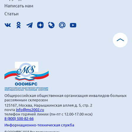
Написать нам
Мурманская область
Статьи
Нижегородская область
Новгородская область
Новосибирская область
Омская область
Оренбургская область
Пензенская область
Республика Башкортостан
Республика Бурятия
Республика Карелия
Общероссийская общественная организация инвалидов-больных
Республика Калмыкия
рассеянным склерозом
125167, Москва, Нарышкинская аллея д. 5, стр. 2
Республика Хакасия
почта
info@ms2002.ru
телефон горячей линии (пн-пт с 12.00-17.00 мск)
8 (800) 500-82-66
Ростовская область
Информационно-техническая служба
г. Санкт-Петербург
© ОООИБРС 2025 Все права защищены