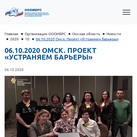
Главная
Организации ОООИБРС
Омская область
Новости
2020
10
06.10.2020 Омск. Проект «Устраняем барьеры»
06.10.2020 ОМСК. ПРОЕКТ
«УСТРАНЯЕМ БАРЬЕРЫ»
06.10.2020
Президент Власов Я.В.
Первый вице-президент Кичигина Н. Ф.
Генеральный директор Матвиевская О.В.
Вице-президент Зрячева Н.В.