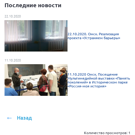
Последние новости
Нормативно-правовые документы
22.10.2020
Методическая литература для НКО
Публичные отчеты
22.10.2020. Омск. Реализация
Исследования, аналитика, мнения
проекта «Устраняем барьеры»
Всероссийская онлайн конференция
"Рассеянный склероз. XX лет работы
ОООИБРС" (25-29.08.2020)
11.10.2020
Всероссийская конференция-тренинг
"Рассеянный склероз: новые реалии" (26-
11.10.2020 Омск. Посещение
29.05.2022)
Мультимедийной выставки «Память
поколений» в Историческом парке
«Россия-моя история»
Общероссийская РС
Назад
Алтайский край
Архангельская область
Количество просмотров:
1