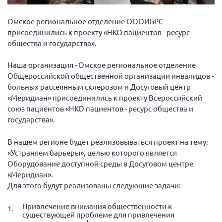
Вице-президент Шишлянников Ф.В.
Омское региональное отделение ОООИБРС
Информационная служба
присоединились к проекту «НКО пациентов - ресурс
Отдел международных отношений
общества и государства».
Вице-президент Черненко Д.Е.
Наша организация - Омское региональное отделение
Вице-президент Валюх М.В.
Общероссийской общественной организации инвалидов -
Вице-президент Чернова А.В.
больных рассеянным склерозом и Досуговый центр
«Меридиан» присоединились к проекту Всероссийский
Вице-президент Цикорин И.В.
союз пациентов «НКО пациентов - ресурс общества и
Вице-президент Груба Л.В.
государства».
Главный бухгалтер Жаворонкова Г.М.
В нашем регионе будет реализовываться проект на тему:
Конференция ОООИБРС 2026
«Устраняем барьеры», целью которого является
Конференция ОООИБРС 2025
Оборудование доступной среды в Досуговом центре
«Меридиан».
Экспертный совет ОООИБРС 2025
Для этого будут реализованы следующие задачи:
Конференция ОООИБРС 2024
Привлечение внимания общественности к
Конференция ОООИБРС 2023
существующей проблеме для привлечения