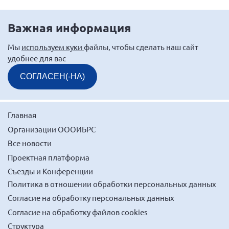
Брянская область
Важная информация
Владимирская область
Волгоградская область
Мы
используем куки
файлы, чтобы сделать наш сайт
удобнее для вас
Воронежская область
Ивановская область
СОГЛАСЕН(-НА)
Калининградская область
Кемеровская область
Главная
Кировская область
Организации ОООИБРС
Краснодарский край
Все новости
Красноярский край
Проектная платформа
Съезды и Конференции
Липецкая область
Политика в отношении обработки персональных данных
Ленинградская область
Согласие на обработку персональных данных
г. Москва
Согласие на обработку файлов cookies
Московская область
Структура