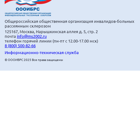
Мурманская область
Нижегородская область
Общероссийская общественная организация инвалидов-больных
Новгородская область
рассеянным склерозом
125167, Москва, Нарышкинская аллея д. 5, стр. 2
Новосибирская область
почта
info@ms2002.ru
телефон горячей линии (пн-пт с 12.00-17.00 мск)
8 (800) 500-82-66
Омская область
Информационно-техническая служба
Оренбургская область
© ОООИБРС 2025 Все права защищены
Пензенская область
Республика Башкортостан
Республика Бурятия
Республика Карелия
Республика Калмыкия
Республика Хакасия
Ростовская область
г. Санкт-Петербург