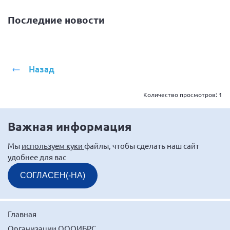
Нормативно-правовые документы
Последние новости
Методическая литература для НКО
Публичные отчеты
Исследования, аналитика, мнения
Назад
Всероссийская онлайн конференция
"Рассеянный склероз. XX лет работы
Количество просмотров:
1
ОООИБРС" (25-29.08.2020)
Всероссийская конференция-тренинг
"Рассеянный склероз: новые реалии" (26-
Важная информация
29.05.2022)
Мы
используем куки
файлы, чтобы сделать наш сайт
удобнее для вас
СОГЛАСЕН(-НА)
Общероссийская РС
Алтайский край
Главная
Архангельская область
Организации ОООИБРС