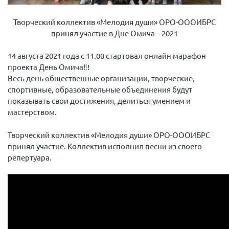
Вице-президент Шишлянников Ф.В.
Творческий коллектив «Мелодия души» ОРО-ОООИБРС
Информационная служба
принял участие в Дне Омича – 2021
Отдел международных отношений
Вице-президент Черненко Д.Е.
14 августа 2021 года с 11.00 стартовал онлайн марафон
проекта День Омича‼!
Вице-президент Валюх М.В.
Весь день общественные организации, творческие,
Вице-президент Чернова А.В.
спортивные, образовательные объединения будут
показывать свои достижения, делиться умением и
Вице-президент Цикорин И.В.
мастерством.
Вице-президент Груба Л.В.
Творческий коллектив «Мелодия души» ОРО-ОООИБРС
Главный бухгалтер Жаворонкова Г.М.
принял участие. Коллектив исполнил песни из своего
Конференция ОООИБРС 2026
репертуара.
Конференция ОООИБРС 2025
Экспертный совет ОООИБРС 2025
Конференция ОООИБРС 2024
Конференция ОООИБРС 2023