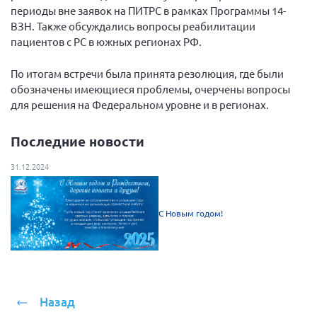
периоды вне заявок на ПИТРС в рамках Программы 14-
Брянская область
ВЗН. Также обсуждались вопросы реабилитации
Владимирская область
пациентов с РС в южных регионах РФ.
Волгоградская область
По итогам встречи была принята резолюция, где были
Воронежская область
обозначены имеющиеся проблемы, очерчены вопросы
Ивановская область
для решения на Федеральном уровне и в регионах.
Калининградская область
Последние новости
Кемеровская область
31.12.2024
Кировская область
Краснодарский край
С Новым годом!
Красноярский край
Липецкая область
Ленинградская область
г. Москва
Назад
Московская область