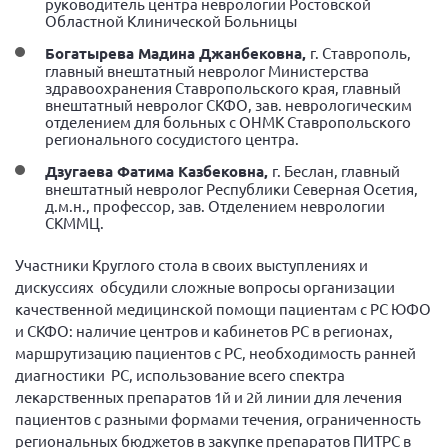
руководитель центра неврологии Ростовской
Областной Клинической Больницы
Нормативно-правовые документы
Богатырева Мадина Джанбековна,
г. Ставрополь,
Методическая литература для НКО
главный внештатный невролог Министерства
здравоохранения Ставропольского края, главный
Публичные отчеты
внештатный невролог СКФО, зав. неврологическим
отделением для больных с ОНМК Ставропольского
Исследования, аналитика, мнения
регионального сосудистого центра.
Всероссийская онлайн конференция
Дзугаева Фатима Казбековна,
г. Беслан, главный
"Рассеянный склероз. XX лет работы
внештатный невролог Республики Северная Осетия,
ОООИБРС" (25-29.08.2020)
д.м.н., профессор, зав. Отделением неврологии
СКММЦ.
Всероссийская конференция-тренинг
"Рассеянный склероз: новые реалии" (26-
29.05.2022)
Участники Круглого стола в своих выступлениях и
дискуссиях обсудили сложные вопросы организации
качественной медицинской помощи пациентам с РС ЮФО
и СКФО: наличие центров и кабинетов РС в регионах,
маршрутизацию пациентов с РС, необходимость ранней
Общероссийская РС
диагностики РС, использование всего спектра
лекарственных препаратов 1й и 2й линии для лечения
Алтайский край
пациентов с разными формами течения, ограниченность
Архангельская область
региональных бюджетов в закупке препаратов ПИТРС в