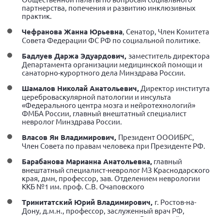
Конференция ОООИБРС 2022
партнерства, попечения и развитию инклюзивных
практик.
Конференция ОООИБРС 2021
Чефранова Жанна Юрьевна
, Сенатор, Член Комитета
Конференция ВСЭ 2021
Совета Федерации ФС РФ по социальной политике.
Конференция ОООИБРС 2020
Бадлуев Даржа Эдуардович,
заместитель директора
Департамента организации медицинской помощи и
Документы съездов
санаторно-курортного дела Минздрава России.
Первый съезд
Шамалов Николай Анатольевич,
Директор института
Второй съезд
цереброваскулярной патологии и инсульта
«Федерального центра мозга и нейротехнологий»
Третий съезд
ФМБА России, главный внештатный специалист
невролог Минздрава России.
Четвертый съезд
Власов Ян Владимирович,
Президент ОООИБРС,
Пятый съезд
ОФ «Фонд содействия больным рассеянным
Член Совета по правам человека при Президенте РФ.
склерозом»
Шестой съезд
Барабанова Марианна Анатольевна,
главный
Новости: Казахстан
внештатный специалист-невролог МЗ Краснодарского
края, дмн, профессор, зав. Отделением неврологии
ККБ №1 им. проф. С.В. Очаповского
Тринитатский Юрий Владимирович,
г. Ростов-на-
Дону, д.м.н., профессор, заслуженный врач РФ,
Письма и официальные ответы