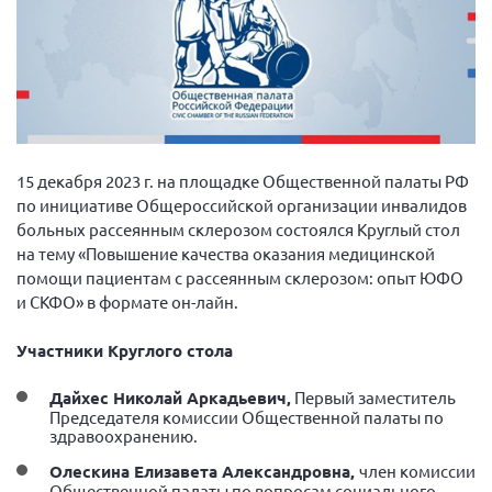
Вице-президент Шишлянников Ф.В.
Информационная служба
Отдел международных отношений
Вице-президент Черненко Д.Е.
Вице-президент Валюх М.В.
15 декабря 2023 г. на площадке Общественной палаты РФ
Вице-президент Чернова А.В.
по инициативе Общероссийской организации инвалидов
Вице-президент Цикорин И.В.
больных рассеянным склерозом состоялся Круглый стол
на тему «Повышение качества оказания медицинской
Вице-президент Груба Л.В.
помощи пациентам с рассеянным склерозом: опыт ЮФО
Главный бухгалтер Жаворонкова Г.М.
и СКФО» в формате он-лайн.
Конференция ОООИБРС 2026
Участники Круглого стола
Конференция ОООИБРС 2025
Экспертный совет ОООИБРС 2025
Дайхес Николай Аркадьевич,
Первый заместитель
Председателя комиссии Общественной палаты по
Конференция ОООИБРС 2024
здравоохранению.
Конференция ОООИБРС 2023
Олескина Елизавета Александровна,
член комиссии
Общественной палаты по вопросам социального