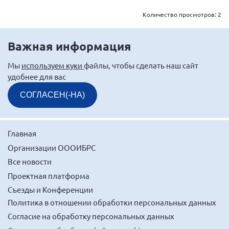
Мурманская область
Количество просмотров:
2
Нижегородская область
Новгородская область
Важная информация
Новосибирская область
Мы
используем куки
файлы, чтобы сделать наш сайт
Омская область
удобнее для вас
Оренбургская область
СОГЛАСЕН(-НА)
Пензенская область
Республика Башкортостан
Главная
Республика Бурятия
Организации ОООИБРС
Республика Карелия
Все новости
Республика Калмыкия
Проектная платформа
Республика Хакасия
Съезды и Конференции
Политика в отношении обработки персональных данных
Ростовская область
Согласие на обработку персональных данных
г. Санкт-Петербург