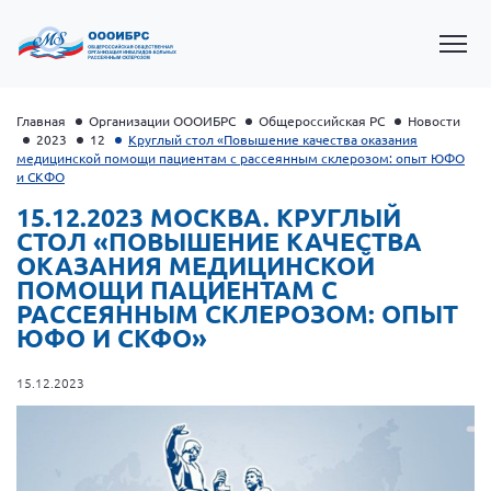
Главная
Организации ОООИБРС
Общероссийская РС
Новости
2023
12
Круглый стол «Повышение качества оказания
медицинской помощи пациентам с рассеянным склерозом: опыт ЮФО
и СКФО
15.12.2023 МОСКВА. КРУГЛЫЙ
СТОЛ «ПОВЫШЕНИЕ КАЧЕСТВА
ОКАЗАНИЯ МЕДИЦИНСКОЙ
ПОМОЩИ ПАЦИЕНТАМ С
РАССЕЯННЫМ СКЛЕРОЗОМ: ОПЫТ
ЮФО И СКФО»
Президент Власов Я.В.
15.12.2023
Первый вице-президент Кичигина Н. Ф.
Генеральный директор Матвиевская О.В.
Вице-президент Зрячева Н.В.