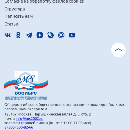
Согласие на обработку файлов cookies
г. Севастополь
Структура
Самарская область СОРС
Написать нам
Статьи
Самарская область ПРИЗМА
Самарская область СГОРС
Свердловская область
Смоленская область
Ставропольский край
Сахалинская область
Томская область
Тульская область
Ульяновская область
Общероссийская общественная организация инвалидов-больных
Челябинская область
рассеянным склерозом
125167, Москва, Нарышкинская аллея д. 5, стр. 2
Ярославская область
почта
info@ms2002.ru
телефон горячей линии (пн-пт с 12.00-17.00 мск)
8 (800) 500-82-66