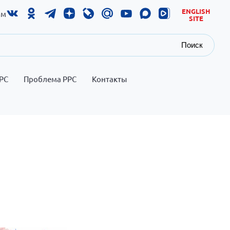
ENGLISH
ам
SITE
Поиск
РС
Проблема РРС
Контакты