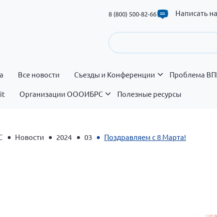
Написать н
8 (800) 500-82-66
а
Все новости
Съезды и Конференции
Проблема ВП
it
Организации ОООИБРС
Полезные ресурсы
С
Новости
2024
03
Поздравляем с 8 Марта!