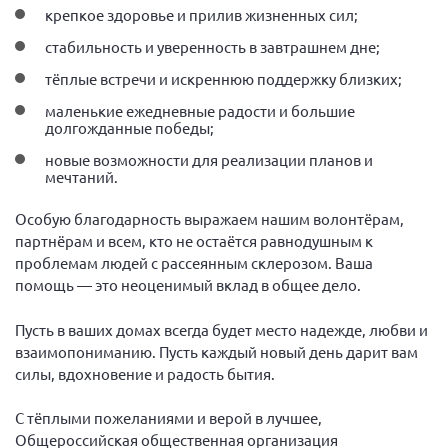
Конференция ОООИБРС 2022
крепкое здоровье и прилив жизненных сил;
Конференция ОООИБРС 2021
стабильность и уверенность в завтрашнем дне;
Конференция ВСЭ 2021
тёплые встречи и искреннюю поддержку близких;
Конференция ОООИБРС 2020
маленькие ежедневные радости и большие
долгожданные победы;
Документы съездов
новые возможности для реализации планов и
Первый съезд
мечтаний.
Второй съезд
Особую благодарность выражаем нашим волонтёрам,
Третий съезд
партнёрам и всем, кто не остаётся равнодушным к
проблемам людей с рассеянным склерозом. Ваша
Четвертый съезд
помощь — это неоценимый вклад в общее дело.
Пятый съезд
ОФ «Фонд содействия больным рассеянным
склерозом»
Шестой съезд
Пусть в ваших домах всегда будет место надежде, любви и
Новости: Казахстан
взаимопониманию. Пусть каждый новый день дарит вам
силы, вдохновение и радость бытия.
С тёплыми пожеланиями и верой в лучшее,
Общероссийская общественная организация
Письма и официальные ответы