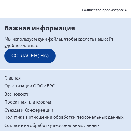
Мурманская область
Количество просмотров:
4
Нижегородская область
Новгородская область
Важная информация
Новосибирская область
Мы
используем куки
файлы, чтобы сделать наш сайт
Омская область
удобнее для вас
Оренбургская область
СОГЛАСЕН(-НА)
Пензенская область
Республика Башкортостан
Главная
Республика Бурятия
Организации ОООИБРС
Республика Карелия
Все новости
Республика Калмыкия
Проектная платформа
Республика Хакасия
Съезды и Конференции
Политика в отношении обработки персональных данных
Ростовская область
Согласие на обработку персональных данных
г. Санкт-Петербург