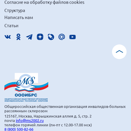
Согласие на обработку файлов cookies
г. Севастополь
Структура
Самарская область СОРС
Написать нам
Самарская область ПРИЗМА
Статьи
Самарская область СГОРС
Свердловская область
Смоленская область
Ставропольский край
Сахалинская область
Томская область
Тульская область
Ульяновская область
Общероссийская общественная организация инвалидов-больных
Челябинская область
рассеянным склерозом
125167, Москва, Нарышкинская аллея д. 5, стр. 2
Ярославская область
почта
info@ms2002.ru
телефон горячей линии (пн-пт с 12.00-17.00 мск)
8 (800) 500-82-66