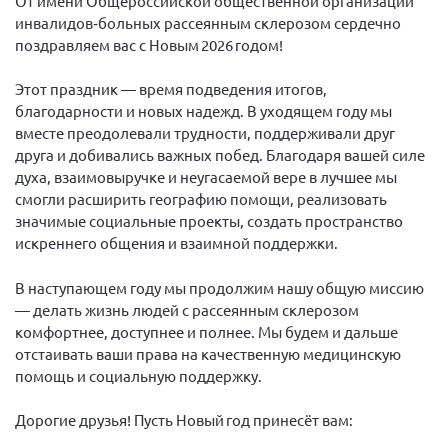
От имени Общероссийской общественной организации
Вице-президент Шишлянников Ф.В.
инвалидов‑больных рассеянным склерозом сердечно
Информационная служба
поздравляем вас с Новым 2026 годом!
Отдел международных отношений
Этот праздник — время подведения итогов,
Вице-президент Черненко Д.Е.
благодарности и новых надежд. В уходящем году мы
вместе преодолевали трудности, поддерживали друг
Вице-президент Валюх М.В.
друга и добивались важных побед. Благодаря вашей силе
Вице-президент Чернова А.В.
духа, взаимовыручке и неугасаемой вере в лучшее мы
смогли расширить географию помощи, реализовать
Вице-президент Цикорин И.В.
значимые социальные проекты, создать пространство
Вице-президент Груба Л.В.
искреннего общения и взаимной поддержки.
Главный бухгалтер Жаворонкова Г.М.
В наступающем году мы продолжим нашу общую миссию
Конференция ОООИБРС 2026
— делать жизнь людей с рассеянным склерозом
Конференция ОООИБРС 2025
комфортнее, доступнее и полнее. Мы будем и дальше
отстаивать ваши права на качественную медицинскую
Экспертный совет ОООИБРС 2025
помощь и социальную поддержку.
Конференция ОООИБРС 2024
Дорогие друзья! Пусть Новый год принесёт вам:
Конференция ОООИБРС 2023