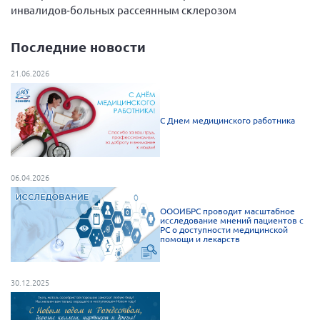
инвалидов‑больных рассеянным склерозом
Нормативно-правовые документы
Методическая литература для НКО
Последние новости
Публичные отчеты
21.06.2026
Исследования, аналитика, мнения
Всероссийская онлайн конференция
С Днем медицинского работника
"Рассеянный склероз. XX лет работы
ОООИБРС" (25-29.08.2020)
Всероссийская конференция-тренинг
"Рассеянный склероз: новые реалии" (26-
06.04.2026
29.05.2022)
ОООИБРС проводит масштабное
исследование мнений пациентов с
РС о доступности медицинской
помощи и лекарств
Общероссийская РС
30.12.2025
Алтайский край
Архангельская область