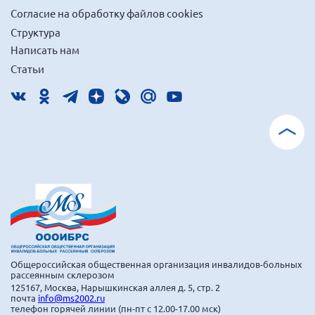
Согласие на обработку файлов cookies
Брянская область
Структура
Владимирская область
Написать нам
Волгоградская область
Статьи
Воронежская область
Ивановская область
Калининградская область
Кемеровская область
Кировская область
Краснодарский край
Красноярский край
Липецкая область
Ленинградская область
Общероссийская общественная организация инвалидов-больных
рассеянным склерозом
г. Москва
125167, Москва, Нарышкинская аллея д. 5, стр. 2
почта
info@ms2002.ru
Московская область
телефон горячей линии (пн-пт с 12.00-17.00 мск)