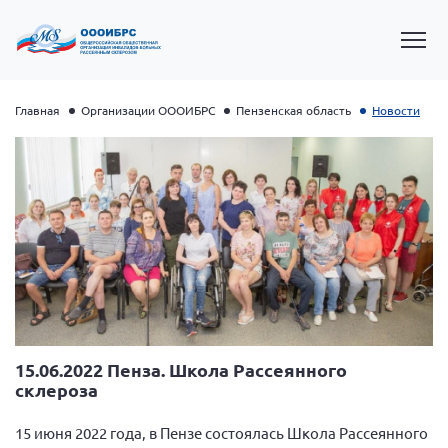
Главная
Организации ОООИБРС
Пензенская область
Новости
Президент Власов Я.В.
Первый вице-президент Кичигина Н. Ф.
15.06.2022 Пенза. Школа Рассеянного
склероза
Генеральный директор Матвиевская О.В.
Вице-президент Зрячева Н.В.
15 июня 2022 года, в Пензе состоялась Школа Рассеянного