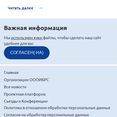
организации лечебного питания в медицинских
учреждениях.
Нормативно-правовые документы
Читать далее
Методическая литература для НКО
Публичные отчеты
Важная информация
Исследования, аналитика, мнения
Мы
используем куки
файлы, чтобы сделать наш сайт
Всероссийская онлайн конференция
удобнее для вас
"Рассеянный склероз. XX лет работы
ОООИБРС" (25-29.08.2020)
СОГЛАСЕН(-НА)
Всероссийская конференция-тренинг
"Рассеянный склероз: новые реалии" (26-
29.05.2022)
Главная
Организации ОООИБРС
Все новости
Проектная платформа
Общероссийская РС
Съезды и Конференции
Алтайский край
Политика в отношении обработки персональных данных
Архангельская область
Согласие на обработку персональных данных