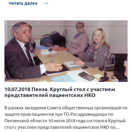
Конференция ОООИБРС 2022
Читать далее
Конференция ОООИБРС 2021
Конференция ВСЭ 2021
Конференция ОООИБРС 2020
Документы съездов
Первый съезд
Второй съезд
Третий съезд
Четвертый съезд
Пятый съезд
ОФ «Фонд содействия больным рассеянным
10.07.2018 Пенза. Круглый стол с участием
склерозом»
представителей пациентских НКО
Шестой съезд
Новости: Казахстан
В рамках заседания Совета общественных организаций по
защите прав пациентов при ТО Росздравнадзора по
Пензенской области 10 июля 2018 года состоялся Круглый
стол с участием представителей пациентских НКО по
Письма и официальные ответы