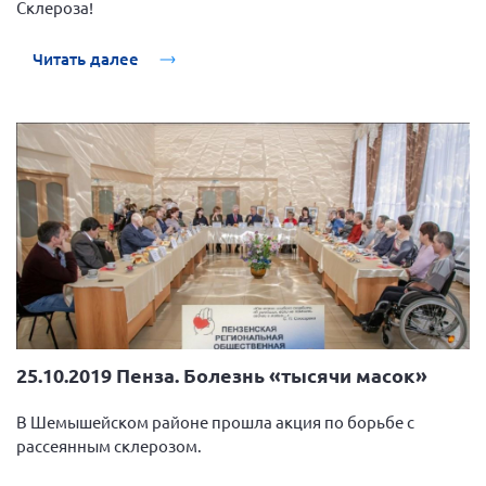
Склероза!
Вице-президент Шишлянников Ф.В.
Информационная служба
Читать далее
Отдел международных отношений
Вице-президент Черненко Д.Е.
Вице-президент Валюх М.В.
Вице-президент Чернова А.В.
Вице-президент Цикорин И.В.
Вице-президент Груба Л.В.
Главный бухгалтер Жаворонкова Г.М.
Конференция ОООИБРС 2026
Конференция ОООИБРС 2025
25.10.2019 Пенза. Болезнь «тысячи масок»
Экспертный совет ОООИБРС 2025
В Шемышейском районе прошла акция по борьбе с
Конференция ОООИБРС 2024
рассеянным склерозом.
Конференция ОООИБРС 2023