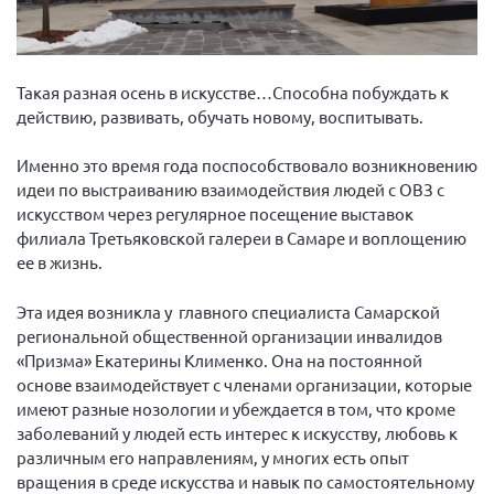
Вице-президент Шишлянников Ф.В.
Информационная служба
Отдел международных отношений
Такая разная осень в искусстве…Способна побуждать к
действию, развивать, обучать новому, воспитывать.
Вице-президент Черненко Д.Е.
Вице-президент Валюх М.В.
Именно это время года поспособствовало возникновению
идеи по выстраиванию взаимодействия людей с ОВЗ с
Вице-президент Чернова А.В.
искусством через регулярное посещение выставок
Вице-президент Цикорин И.В.
филиала Третьяковской галереи в Самаре и воплощению
Вице-президент Груба Л.В.
ее в жизнь.
Главный бухгалтер Жаворонкова Г.М.
Эта идея возникла у главного специалиста Самарской
Конференция ОООИБРС 2026
региональной общественной организации инвалидов
«Призма» Екатерины Клименко. Она на постоянной
Конференция ОООИБРС 2025
основе взаимодействует с членами организации, которые
Экспертный совет ОООИБРС 2025
имеют разные нозологии и убеждается в том, что кроме
Конференция ОООИБРС 2024
заболеваний у людей есть интерес к искусству, любовь к
различным его направлениям, у многих есть опыт
Конференция ОООИБРС 2023
вращения в среде искусства и навык по самостоятельному