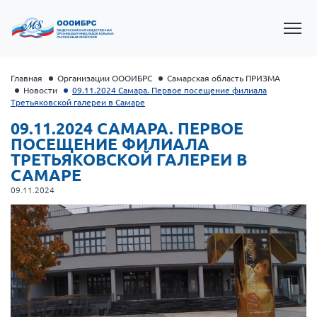
Главная
Организации ОООИБРС
Самарская область ПРИЗМА
Новости
09.11.2024 Самара. Первое посещение филиала
Третьяковской галереи в Самаре
09.11.2024 САМАРА. ПЕРВОЕ
ПОСЕЩЕНИЕ ФИЛИАЛА
ТРЕТЬЯКОВСКОЙ ГАЛЕРЕИ В
САМАРЕ
09.11.2024
Президент Власов Я.В.
Первый вице-президент Кичигина Н. Ф.
Генеральный директор Матвиевская О.В.
Вице-президент Зрячева Н.В.