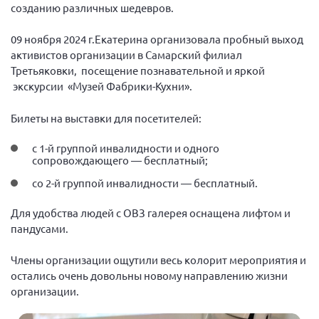
Конференция ОООИБРС 2022
созданию различных шедевров.
Конференция ОООИБРС 2021
09 ноября 2024 г.Екатерина организовала пробный выход
Конференция ВСЭ 2021
активистов организации в Самарский филиал
Третьяковки, посещение познавательной и яркой
Конференция ОООИБРС 2020
экскурсии «Музей Фабрики-Кухни».
Документы съездов
Билеты на выставки для посетителей:
Первый съезд
Второй съезд
с 1-й группой инвалидности и одного
сопровождающего — бесплатный;
Третий съезд
со 2-й группой инвалидности — бесплатный.
Четвертый съезд
Пятый съезд
ОФ «Фонд содействия больным рассеянным
Для удобства людей с ОВЗ галерея оснащена лифтом и
склерозом»
пандусами.
Шестой съезд
Новости: Казахстан
Члены организации ощутили весь колорит мероприятия и
остались очень довольны новому направлению жизни
организации.
Письма и официальные ответы