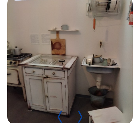
Нормативно-правовые документы
Методическая литература для НКО
Публичные отчеты
Исследования, аналитика, мнения
Всероссийская онлайн конференция
"Рассеянный склероз. XX лет работы
ОООИБРС" (25-29.08.2020)
Всероссийская конференция-тренинг
"Рассеянный склероз: новые реалии" (26-
29.05.2022)
Общероссийская РС
Алтайский край
Архангельская область