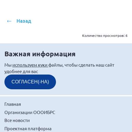
г. Севастополь
Самарская область СОРС
Назад
Самарская область ПРИЗМА
Самарская область СГОРС
Количество просмотров:
6
Свердловская область
Важная информация
Смоленская область
Ставропольский край
Мы
используем куки
файлы, чтобы сделать наш сайт
удобнее для вас
Сахалинская область
Томская область
СОГЛАСЕН(-НА)
Тульская область
Ульяновская область
Главная
Челябинская область
Организации ОООИБРС
Ярославская область
Все новости
Проектная платформа