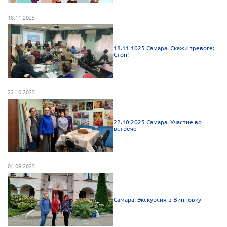
Мурманская область
18.11.2025
Нижегородская область
Новгородская область
18.11.1025 Самара. Скажи тревоге:
Стоп!
Новосибирская область
Омская область
Оренбургская область
22.10.2025
Пензенская область
22.10.2025 Самара. Участие во
Республика Башкортостан
встрече
Республика Бурятия
Республика Карелия
04.09.2025
Республика Калмыкия
Республика Хакасия
Самара. Экскурсия в Винновку
Ростовская область
г. Санкт-Петербург