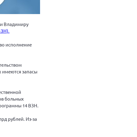
сии Владимиру
ЗН).
 во исполнение
ательством
х имеются запасы
ественной
ов больных
рограммы 14 ВЗН.
лрд рублей. Из-за