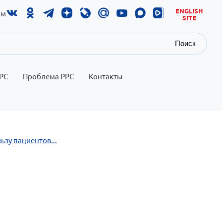
ENGLISH
ам
SITE
Поиск
РС
Проблема РРС
Контакты
ьзу пациентов...