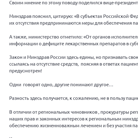
Своим мнение по этому поводу поделился вице-президен
Минздрав пояснил, цитирую: «В субъектах Российской Фе
их отсутствия предпринимаются меры для обеспечения па
А также, министерство отметило: «От органов исполнител
информации о дефиците лекарственных препаратов в субъ
Закон и Минздрав России здесь едины, но признавать сво
ссылаясь на отсутствие средств, поясняя в ответах паци
предусмотрен!
Одни говорят одно, другие понимают другое…
Разность здесь получается, к сожалению, не в пользу паци
В отличии от региональных чиновников , прокуратуры реги
наших прав и законных интересов к региональным минздр
обеспечению жизненноважным лечением и без участия паци