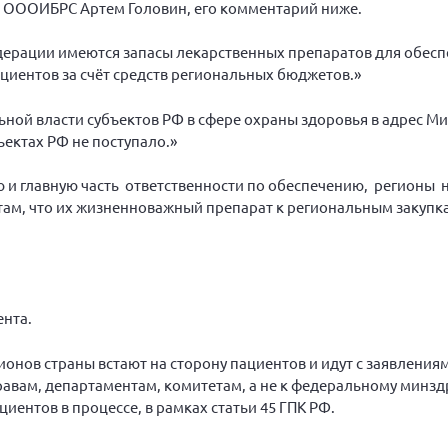
т ОООИБРС Артем Головин, его комментарий ниже.
дерации имеются запасы лекарственных препаратов для обеспе
циентов за счёт средств региональных бюджетов.»
ьной власти субъектов РФ в сфере охраны здоровья в адрес М
ектах РФ не поступало.»
ю и главную часть ответственности по обеспечению, регионы н
ентам, что их жизненноважный препарат к региональным закупк
ента.
онов страны встают на сторону пациентов и идут с заявлениям
авам, департаментам, комитетам, а не к федеральному минздр
ентов в процессе, в рамках статьи 45 ГПК РФ.