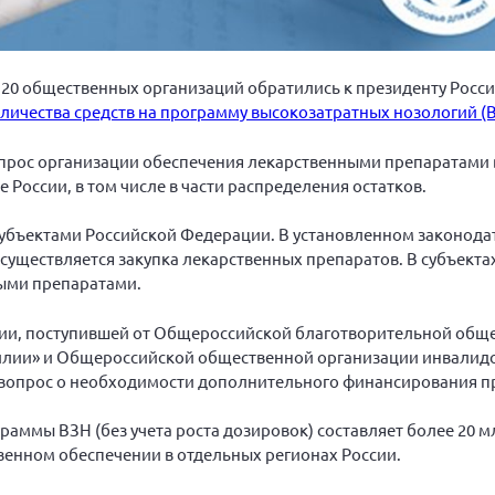
и 20 общественных организаций обратились к президенту Рос
личества средств на программу высокозатратных нозологий (В
опрос организации обеспечения лекарственными препаратами
России, в том числе в части распределения остатков.
субъектами Российской Федерации. В установленном законод
существляется закупка лекарственных препаратов. В субъекта
ыми препаратами.
ации, поступившей от Общероссийской благотворительной общ
илии» и Общероссийской общественной организации инвалид
 вопрос о необходимости дополнительного финансирования п
раммы ВЗН (без учета роста дозировок) составляет более 20 м
твенном обеспечении в отдельных регионах России.