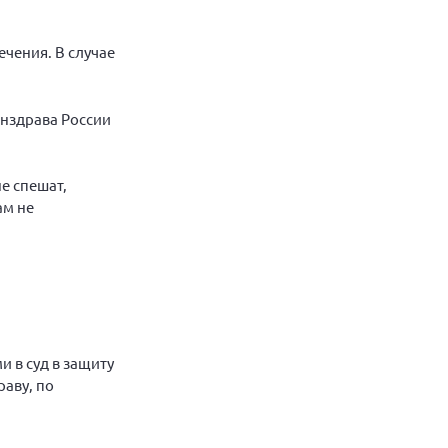
чения. В случае
инздрава России
е спешат,
ам не
и в суд в защиту
аву, по