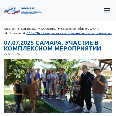
Главная
Организации ОООИБРС
Самарская область СГОРС
Новости
07.07.2025 Самара. Участие в комплексном мероприятии
07.07.2025 САМАРА. УЧАСТИЕ В
КОМПЛЕКСНОМ МЕРОПРИЯТИИ
07.07.2025
Президент Власов Я.В.
Первый вице-президент Кичигина Н. Ф.
Генеральный директор Матвиевская О.В.
Вице-президент Зрячева Н.В.