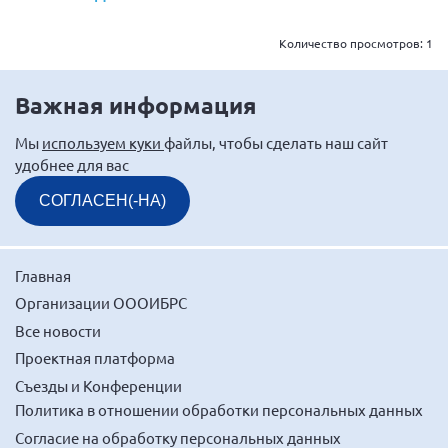
Мурманская область
Количество просмотров:
1
Нижегородская область
Новгородская область
Важная информация
Новосибирская область
Мы
используем куки
файлы, чтобы сделать наш сайт
Омская область
удобнее для вас
Оренбургская область
СОГЛАСЕН(-НА)
Пензенская область
Республика Башкортостан
Республика Бурятия
Главная
Организации ОООИБРС
Республика Карелия
Все новости
Республика Калмыкия
Проектная платформа
Республика Хакасия
Съезды и Конференции
Ростовская область
Политика в отношении обработки персональных данных
г. Санкт-Петербург
Согласие на обработку персональных данных