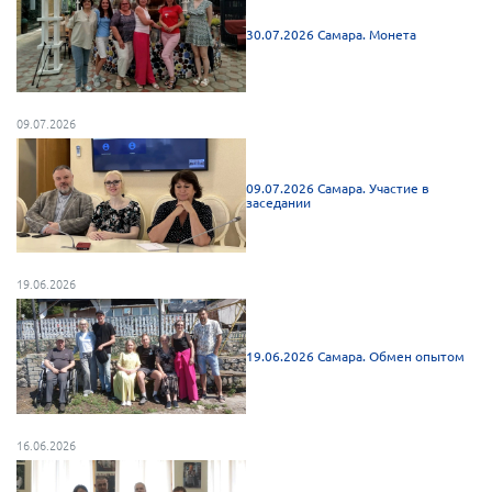
Нормативно-правовые документы
30.07.2026 Самара. Монета
Методическая литература для НКО
Публичные отчеты
09.07.2026
Исследования, аналитика, мнения
Всероссийская онлайн конференция
09.07.2026 Самара. Участие в
"Рассеянный склероз. XX лет работы
заседании
ОООИБРС" (25-29.08.2020)
Всероссийская конференция-тренинг
"Рассеянный склероз: новые реалии" (26-
29.05.2022)
19.06.2026
19.06.2026 Самара. Обмен опытом
Общероссийская РС
Алтайский край
16.06.2026
Архангельская область