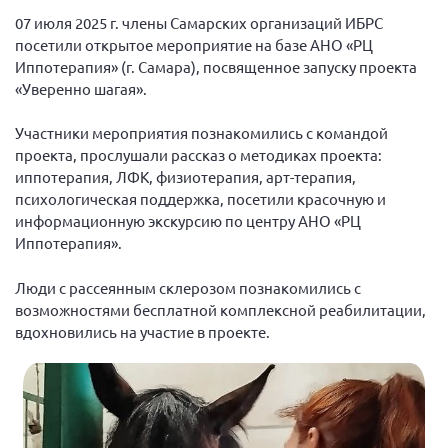
Вице-президент Шишлянников Ф.В.
07 июля 2025 г. члены Самарских организаций ИБРС
Информационная служба
посетили открытое мероприятие на базе АНО «РЦ
Иппотерапия» (г. Самара), посвященное запуску проекта
Отдел международных отношений
«Уверенно шагая».
Вице-президент Черненко Д.Е.
Участники мероприятия познакомились с командой
Вице-президент Валюх М.В.
проекта, прослушали рассказ о методиках проекта:
Вице-президент Чернова А.В.
иппотерапия, ЛФК, физиотерапия, арт-терапия,
психологическая поддержка, посетили красочную и
Вице-президент Цикорин И.В.
информационную экскурсию по центру АНО «РЦ
Вице-президент Груба Л.В.
Иппотерапия».
Главный бухгалтер Жаворонкова Г.М.
Люди с рассеянным склерозом познакомились с
Конференция ОООИБРС 2026
возможностями бесплатной комплексной реабилитации,
Конференция ОООИБРС 2025
вдохновились на участие в проекте.
Экспертный совет ОООИБРС 2025
Конференция ОООИБРС 2024
Конференция ОООИБРС 2023