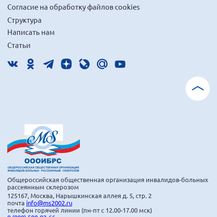
Согласие на обработку файлов cookies
Мурманская область
Структура
Нижегородская область
Написать нам
Новгородская область
Статьи
Новосибирская область
Омская область
Оренбургская область
Пензенская область
Республика Башкортостан
Республика Бурятия
Республика Карелия
Республика Калмыкия
Республика Хакасия
Общероссийская общественная организация инвалидов-больных
рассеянным склерозом
Ростовская область
125167, Москва, Нарышкинская аллея д. 5, стр. 2
почта
info@ms2002.ru
телефон горячей линии (пн-пт с 12.00-17.00 мск)
г. Санкт-Петербург