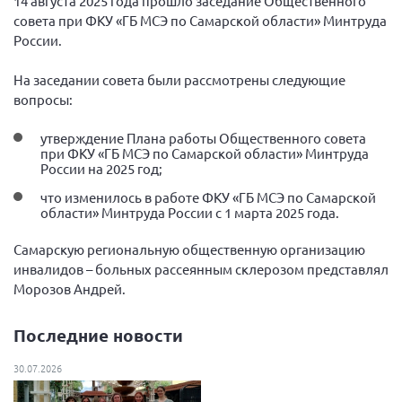
14 августа 2025 года прошло заседание Общественного
Вице-президент Шишлянников Ф.В.
совета при ФКУ «ГБ МСЭ по Самарской области» Минтруда
Информационная служба
России.
Отдел международных отношений
На заседании совета были рассмотрены следующие
Вице-президент Черненко Д.Е.
вопросы:
Вице-президент Валюх М.В.
утверждение Плана работы Общественного совета
при ФКУ «ГБ МСЭ по Самарской области» Минтруда
Вице-президент Чернова А.В.
России на 2025 год;
Вице-президент Цикорин И.В.
что изменилось в работе ФКУ «ГБ МСЭ по Самарской
Вице-президент Груба Л.В.
области» Минтруда России с 1 марта 2025 года.
Главный бухгалтер Жаворонкова Г.М.
Самарскую региональную общественную организацию
Конференция ОООИБРС 2026
инвалидов – больных рассеянным склерозом представлял
Морозов Андрей.
Конференция ОООИБРС 2025
Экспертный совет ОООИБРС 2025
Последние новости
Конференция ОООИБРС 2024
30.07.2026
Конференция ОООИБРС 2023