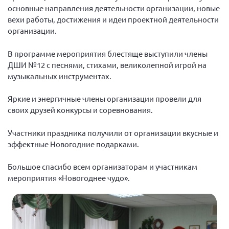
Конференция ОООИБРС 2022
основные направления деятельности организации, новые
вехи работы, достижения и идеи проектной деятельности
Конференция ОООИБРС 2021
организации.
Конференция ВСЭ 2021
Конференция ОООИБРС 2020
В программе мероприятия блестяще выступили члены
ДШИ №12 с песнями, стихами, великолепной игрой на
Документы съездов
музыкальных инструментах.
Первый съезд
Яркие и энергичные члены организации провели для
Второй съезд
своих друзей конкурсы и соревнования.
Третий съезд
Участники праздника получили от организации вкусные и
Четвертый съезд
эффектные Новогодние подарками.
Пятый съезд
ОФ «Фонд содействия больным рассеянным
склерозом»
Большое спасибо всем организаторам и участникам
Шестой съезд
Новости: Казахстан
мероприятия «Новогоднее чудо».
Письма и официальные ответы