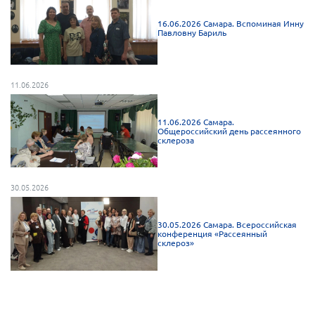
Мурманская область
16.06.2026 Самара. Вспоминая Инну
Павловну Бариль
Нижегородская область
Новгородская область
Новосибирская область
11.06.2026
Омская область
11.06.2026 Самара.
Оренбургская область
Общероссийский день рассеянного
склероза
Пензенская область
Республика Башкортостан
30.05.2026
Республика Бурятия
Республика Карелия
30.05.2026 Самара. Всероссийская
конференция «Рассеянный
Республика Калмыкия
склероз»
Республика Хакасия
Ростовская область
г. Санкт-Петербург