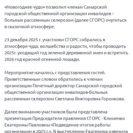
Вице-президент Шишлянников Ф.В.
«Новогоднее чудо» позволил членам Самарской
Информационная служба
городской общественной организации инвалидов –
больных рассеянным склерозом (далее СГОРС) очутиться
Отдел международных отношений
в сказочной атмосфере.
Вице-президент Черненко Д.Е.
23 декабря 2025 г. участники СГОРС собрались в
Вице-президент Валюх М.В.
атмосфере чуда, волшебства и радости, чтобы проводить
Вице-президент Чернова А.В.
2025г. уходящий год зеленой деревянной змеи и встретить
2026 год красной огненной лошади.
Вице-президент Цикорин И.В.
Вице-президент Груба Л.В.
Мероприятие началось с представления гостей.
Приветственным словом обратились к членам
Главный бухгалтер Жаворонкова Г.М.
организации Почетный директор Самарской городской
Конференция ОООИБРС 2026
общественной организации инвалидов-больных
Конференция ОООИБРС 2025
рассеянным склерозом Светлана Викторовна Горонкова.
Экспертный совет ОООИБРС 2025
Далее вниманию участников была представлена
Конференция ОООИБРС 2024
презентация Председателя правления СГОРС - Клименко
Екатерины Павловны «Подведение итогов работы
Конференция ОООИБРС 2023
организации в 2025 г.». В выступлении Екатерина озвучила