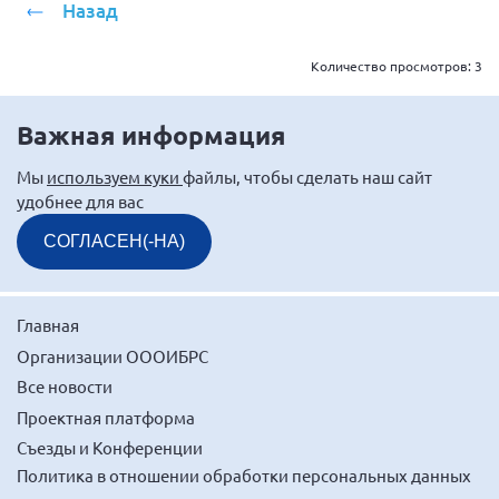
Назад
г. Севастополь
Самарская область СОРС
Количество просмотров:
3
Самарская область ПРИЗМА
Самарская область СГОРС
Важная информация
Свердловская область
Мы
используем куки
файлы, чтобы сделать наш сайт
Смоленская область
удобнее для вас
Ставропольский край
СОГЛАСЕН(-НА)
Сахалинская область
Томская область
Главная
Тульская область
Организации ОООИБРС
Ульяновская область
Все новости
Челябинская область
Проектная платформа
Съезды и Конференции
Ярославская область
Политика в отношении обработки персональных данных