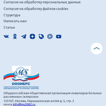
Согласие на обработку персональных данных
Мурманская область
Согласие на обработку файлов cookies
Нижегородская область
Структура
Новгородская область
Написать нам
Новосибирская область
Статьи
Омская область
Оренбургская область
Пензенская область
Республика Башкортостан
Республика Бурятия
Республика Карелия
Республика Калмыкия
Республика Хакасия
Общероссийская общественная организация инвалидов-больных
Ростовская область
рассеянным склерозом
125167, Москва, Нарышкинская аллея д. 5, стр. 2
г. Санкт-Петербург
почта
info@ms2002.ru