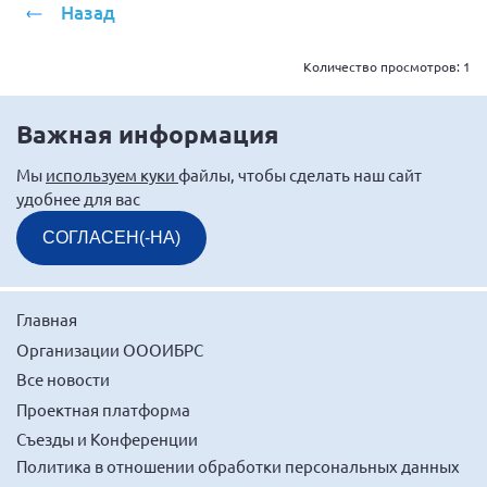
Назад
Брянская область
Владимирская область
Количество просмотров:
1
Волгоградская область
Воронежская область
Важная информация
Ивановская область
Мы
используем куки
файлы, чтобы сделать наш сайт
Калининградская область
удобнее для вас
Кемеровская область
СОГЛАСЕН(-НА)
Кировская область
Краснодарский край
Главная
Красноярский край
Организации ОООИБРС
Липецкая область
Все новости
Ленинградская область
Проектная платформа
г. Москва
Съезды и Конференции
Политика в отношении обработки персональных данных
Московская область