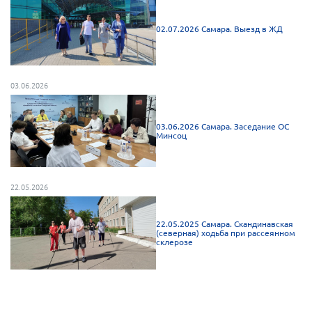
Нормативно-правовые документы
02.07.2026 Самара. Выезд в ЖД
Методическая литература для НКО
Публичные отчеты
03.06.2026
Исследования, аналитика, мнения
Всероссийская онлайн конференция
"Рассеянный склероз. XX лет работы
03.06.2026 Самара. Заседание ОС
ОООИБРС" (25-29.08.2020)
Минсоц
Всероссийская конференция-тренинг
"Рассеянный склероз: новые реалии" (26-
29.05.2022)
22.05.2026
22.05.2025 Самара. Скандинавская
(северная) ходьба при рассеянном
склерозе
Общероссийская РС
Алтайский край
Архангельская область