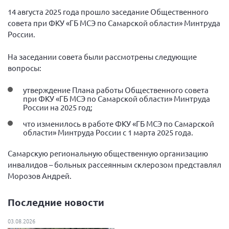
Вице-президент Шишлянников Ф.В.
14 августа 2025 года прошло заседание Общественного
Информационная служба
совета при ФКУ «ГБ МСЭ по Самарской области» Минтруда
России.
Отдел международных отношений
Вице-президент Черненко Д.Е.
На заседании совета были рассмотрены следующие
вопросы:
Вице-президент Валюх М.В.
Вице-президент Чернова А.В.
утверждение Плана работы Общественного совета
при ФКУ «ГБ МСЭ по Самарской области» Минтруда
Вице-президент Цикорин И.В.
России на 2025 год;
Вице-президент Груба Л.В.
что изменилось в работе ФКУ «ГБ МСЭ по Самарской
области» Минтруда России с 1 марта 2025 года.
Главный бухгалтер Жаворонкова Г.М.
Конференция ОООИБРС 2026
Самарскую региональную общественную организацию
инвалидов – больных рассеянным склерозом представлял
Конференция ОООИБРС 2025
Морозов Андрей.
Экспертный совет ОООИБРС 2025
Конференция ОООИБРС 2024
Последние новости
Конференция ОООИБРС 2023
03.08.2026