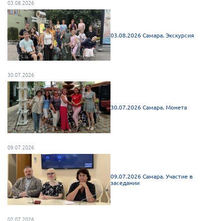
03.08.2026
Нормативно-правовые документы
Методическая литература для НКО
03.08.2026 Самара. Экскурсия
Публичные отчеты
Исследования, аналитика, мнения
30.07.2026
Всероссийская онлайн конференция
"Рассеянный склероз. XX лет работы
ОООИБРС" (25-29.08.2020)
30.07.2026 Самара. Монета
Всероссийская конференция-тренинг
"Рассеянный склероз: новые реалии" (26-
29.05.2022)
09.07.2026
09.07.2026 Самара. Участие в
Общероссийская РС
заседании
Алтайский край
Архангельская область
02.07.2026