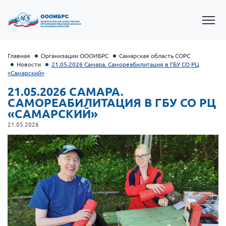
Главная
Организации ОООИБРС
Самарская область СОРС
Новости
21.05.2026 Самара. Самореабилитация в ГБУ СО РЦ
«Самарский»
21.05.2026 САМАРА.
САМОРЕАБИЛИТАЦИЯ В ГБУ СО РЦ
«САМАРСКИЙ»
21.05.2026
Президент Власов Я.В.
Первый вице-президент Кичигина Н. Ф.
Генеральный директор Матвиевская О.В.
Вице-президент Зрячева Н.В.