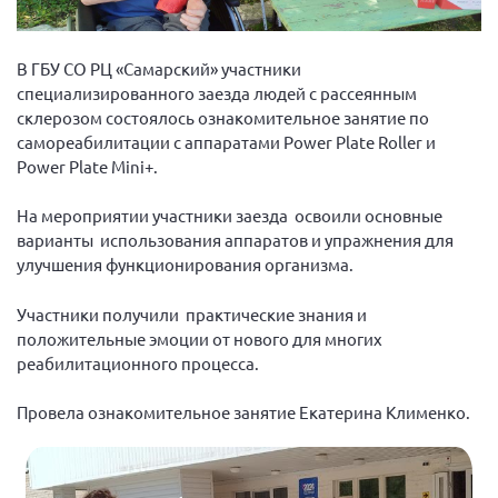
Вице-президент Шишлянников Ф.В.
Информационная служба
В ГБУ СО РЦ «Самарский» участники
Отдел международных отношений
специализированного заезда людей с рассеянным
склерозом состоялось ознакомительное занятие по
Вице-президент Черненко Д.Е.
самореабилитации с аппаратами Power Plate Roller и
Вице-президент Валюх М.В.
Power Plate Mini+.
Вице-президент Чернова А.В.
На мероприятии участники заезда освоили основные
Вице-президент Цикорин И.В.
варианты использования аппаратов и упражнения для
Вице-президент Груба Л.В.
улучшения функционирования организма.
Главный бухгалтер Жаворонкова Г.М.
Участники получили практические знания и
Конференция ОООИБРС 2026
положительные эмоции от нового для многих
реабилитационного процесса.
Конференция ОООИБРС 2025
Экспертный совет ОООИБРС 2025
Провела ознакомительное занятие Екатерина Клименко.
Конференция ОООИБРС 2024
Конференция ОООИБРС 2023