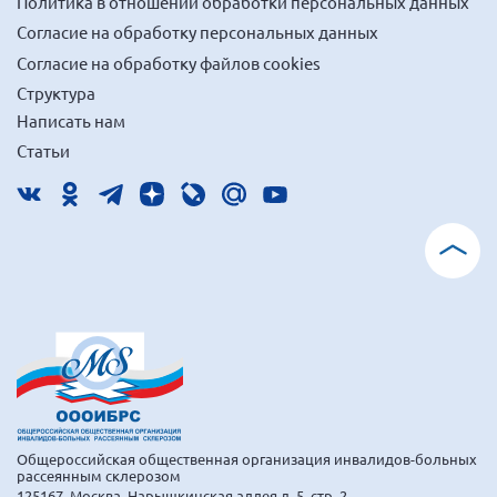
Политика в отношении обработки персональных данных
г. Севастополь
Согласие на обработку персональных данных
Самарская область СОРС
Согласие на обработку файлов cookies
Самарская область ПРИЗМА
Структура
Написать нам
Самарская область СГОРС
Статьи
Свердловская область
Смоленская область
Ставропольский край
Сахалинская область
Томская область
Тульская область
Ульяновская область
Челябинская область
Ярославская область
Общероссийская общественная организация инвалидов-больных
рассеянным склерозом
125167, Москва, Нарышкинская аллея д. 5, стр. 2