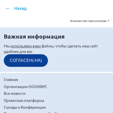
Мурманская область
Назад
Нижегородская область
Новгородская область
Количество просмотров:
1
Новосибирская область
Важная информация
Омская область
Оренбургская область
Мы
используем куки
файлы, чтобы сделать наш сайт
удобнее для вас
Пензенская область
СОГЛАСЕН(-НА)
Республика Башкортостан
Республика Бурятия
Республика Карелия
Главная
Республика Калмыкия
Организации ОООИБРС
Все новости
Республика Хакасия
Проектная платформа
Ростовская область
Съезды и Конференции
г. Санкт-Петербург