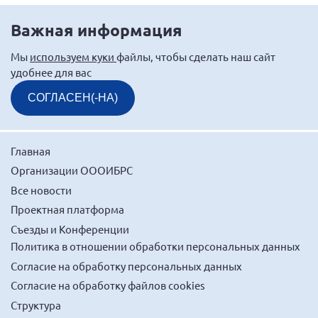
Мурманская область
Важная информация
Нижегородская область
Мы
используем куки
файлы, чтобы сделать наш сайт
Новгородская область
удобнее для вас
Новосибирская область
СОГЛАСЕН(-НА)
Омская область
Оренбургская область
Пензенская область
Главная
Организации ОООИБРС
Республика Башкортостан
Все новости
Республика Бурятия
Проектная платформа
Республика Карелия
Съезды и Конференции
Республика Калмыкия
Политика в отношении обработки персональных данных
Республика Хакасия
Согласие на обработку персональных данных
Согласие на обработку файлов cookies
Ростовская область
Структура
г. Санкт-Петербург