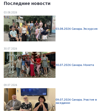
Последние новости
Нормативно-правовые документы
03.08.2026
Методическая литература для НКО
Публичные отчеты
03.08.2026 Самара. Экскурсия
Исследования, аналитика, мнения
Всероссийская онлайн конференция
"Рассеянный склероз. XX лет работы
ОООИБРС" (25-29.08.2020)
30.07.2026
Всероссийская конференция-тренинг
"Рассеянный склероз: новые реалии" (26-
29.05.2022)
30.07.2026 Самара. Монета
09.07.2026
Общероссийская РС
Алтайский край
09.07.2026 Самара. Участие в
заседании
Архангельская область