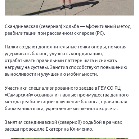
Вице-президент Шишлянников Ф.В.
Информационная служба
Отдел международных отношений
Скандинавская (северная) ходьба — эффективный метод
реабилитации при рассеянном склерозе (РС).
Вице-президент Черненко Д.Е.
Вице-президент Валюх М.В.
Палки создают дополнительные точки опоры, помогая
удерживать баланс, улучшать координацию,
Вице-президент Чернова А.В.
отрабатывать правильный паттерн шага и снижать
Вице-президент Цикорин И.В.
нагрузку на суставы. Занятия способствуют повышению
Вице-президент Груба Л.В.
выносливости и улучшению мобильности.
Главный бухгалтер Жаворонкова Г.М.
Участники специализированного заезда в ГБУ СО РЦ
Конференция ОООИБРС 2026
«Самарский» осваивали главные преимущества данного
метода реабилитации: улучшение баланса, правильная
Конференция ОООИБРС 2025
биомеаника шага, укрепление мышечного корсета.
Экспертный совет ОООИБРС 2025
Конференция ОООИБРС 2024
Занятия скандинавской (северной) ходьбой в рамках
заезда проводила Екатерина Клименко.
Конференция ОООИБРС 2023