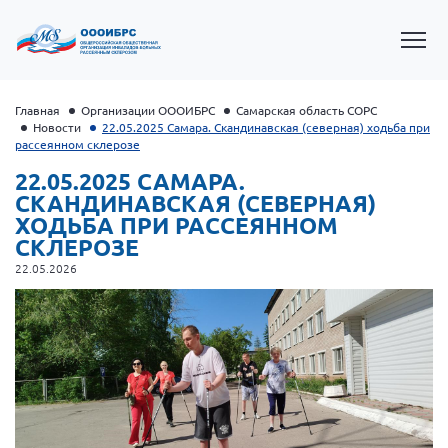
Главная
Организации ОООИБРС
Самарская область СОРС
Новости
22.05.2025 Самара. Скандинавская (северная) ходьба при
рассеянном склерозе
22.05.2025 САМАРА.
СКАНДИНАВСКАЯ (СЕВЕРНАЯ)
ХОДЬБА ПРИ РАССЕЯННОМ
СКЛЕРОЗЕ
22.05.2026
Президент Власов Я.В.
Первый вице-президент Кичигина Н. Ф.
Генеральный директор Матвиевская О.В.
Вице-президент Зрячева Н.В.