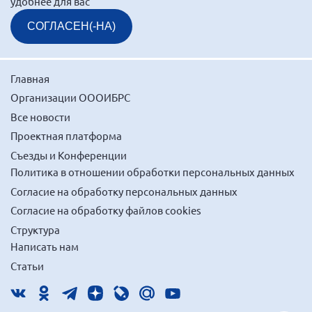
удобнее для вас
Вице-президент Шишлянников Ф.В.
СОГЛАСЕН(-НА)
Информационная служба
Отдел международных отношений
Вице-президент Черненко Д.Е.
Главная
Вице-президент Валюх М.В.
Организации ОООИБРС
Все новости
Вице-президент Чернова А.В.
Проектная платформа
Вице-президент Цикорин И.В.
Съезды и Конференции
Вице-президент Груба Л.В.
Политика в отношении обработки персональных данных
Главный бухгалтер Жаворонкова Г.М.
Согласие на обработку персональных данных
Конференция ОООИБРС 2026
Согласие на обработку файлов cookies
Конференция ОООИБРС 2025
Структура
Написать нам
Экспертный совет ОООИБРС 2025
Статьи
Конференция ОООИБРС 2024
Конференция ОООИБРС 2023