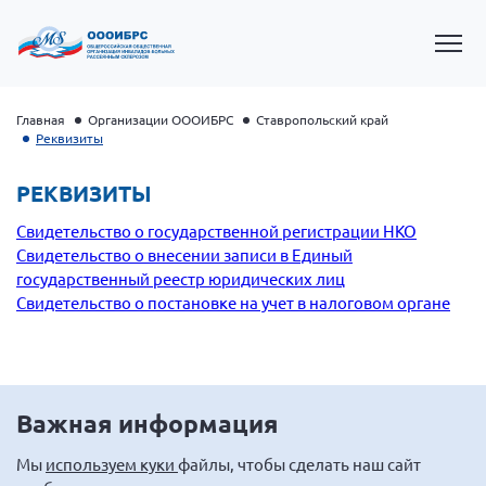
Главная
Организации ОООИБРС
Ставропольский край
Реквизиты
РЕКВИЗИТЫ
Свидетельство о государственной регистрации НКО
Свидетельство о внесении записи в Единый
государственный реестр юридических лиц
Свидетельство о постановке на учет в налоговом органе
Президент Власов Я.В.
Первый вице-президент Кичигина Н. Ф.
Важная информация
Генеральный директор Матвиевская О.В.
Мы
Вице-президент Зрячева Н.В.
используем куки
файлы, чтобы сделать наш сайт