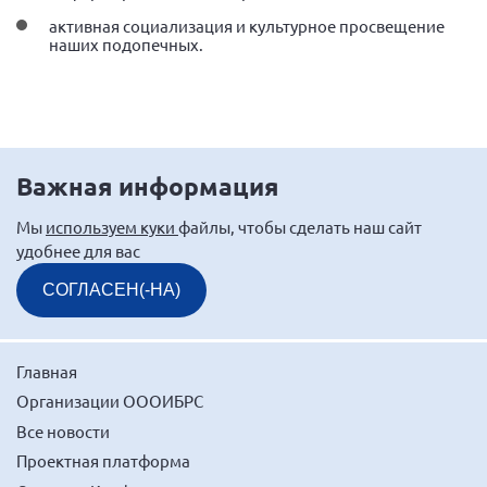
активная социализация и культурное просвещение
Нормативно-правовые документы
наших подопечных.
Методическая литература для НКО
Публичные отчеты
Исследования, аналитика, мнения
Всероссийская онлайн конференция
Важная информация
"Рассеянный склероз. XX лет работы
ОООИБРС" (25-29.08.2020)
Мы
используем куки
файлы, чтобы сделать наш сайт
Всероссийская конференция-тренинг
удобнее для вас
"Рассеянный склероз: новые реалии" (26-
29.05.2022)
СОГЛАСЕН(-НА)
Главная
Организации ОООИБРС
Общероссийская РС
Все новости
Алтайский край
Проектная платформа
Архангельская область