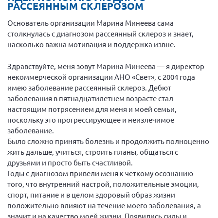
РАССЕЯННЫМ СКЛЕРОЗОМ
Вице-президент Шишлянников Ф.В.
Информационная служба
Основатель организации Марина Минеева сама
столкнулась с диагнозом рассеянный склероз и знает,
Отдел международных отношений
насколько важна мотивация и поддержка извне.
Вице-президент Черненко Д.Е.
Здравствуйте, меня зовут Марина Минеева — я директор
Вице-президент Валюх М.В.
некоммерческой организации АНО «Свет», с 2004 года
Вице-президент Чернова А.В.
имею заболевание рассеянный склероз. Дебют
заболевания в пятнадцатилетнем возрасте стал
Вице-президент Цикорин И.В.
настоящим потрясением для меня и моей семьи,
Вице-президент Груба Л.В.
поскольку это прогрессирующее и неизлечимое
заболевание.
Главный бухгалтер Жаворонкова Г.М.
Было сложно принять болезнь и продолжить полноценно
Конференция ОООИБРС 2026
жить дальше, учиться, строить планы, общаться с
Конференция ОООИБРС 2025
друзьями и просто быть счастливой.
Годы с диагнозом привели меня к четкому осознанию
Экспертный совет ОООИБРС 2025
того, что внутренний настрой, положительные эмоции,
Конференция ОООИБРС 2024
спорт, питание и в целом здоровый образ жизни
положительно влияют на течение моего заболевания, а
Конференция ОООИБРС 2023
значит и на качество моей жизни. Появились силы и