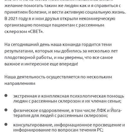
Конференция ОООИБРС 2022
желание помогать таким же людям как и я справиться с
Конференция ОООИБРС 2021
принятием болезни, и вести активную социальную жизнь.
В 2021 году я и мои друзья открыли некоммерческую
Конференция ВСЭ 2021
организацию помощи пациентам с рассеянным
Конференция ОООИБРС 2020
склерозом «СВЕТ».
Документы съездов
На сегодняшний день наша команда гордится теми
Первый съезд
результатами, которых мы добились за несколько лет
плодотворной работы, и мы уверены, что все самое
Второй съезд
важное и интересное еще впереди!
Третий съезд
Наша деятельность осуществляется по нескольким
Четвертый съезд
направлениям
Пятый съезд
ОФ «Фонд содействия больным рассеянным
склерозом»
экстренная и комплексная психологическая помощь
Шестой съезд
Новости: Казахстан
людям с рассеянным склерозом и их членам семьи;
физическое оздоровление, в том числе ЛФК и Йога-
терапия для людей с рассеянным склерозом;
консультирование, информационное просвещение и
информирование по вопросам течения РС;
Письма и официальные ответы