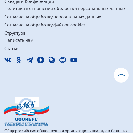
Съезды и Конференции
Брянская область
Политика в отношении обработки персональных данных
Владимирская область
Согласие на обработку персональных данных
Волгоградская область
Согласие на обработку файлов cookies
Структура
Воронежская область
Написать нам
Ивановская область
Статьи
Калининградская область
Кемеровская область
Кировская область
Краснодарский край
Красноярский край
Липецкая область
Ленинградская область
г. Москва
Московская область
Общероссийская общественная организация инвалидов-больных