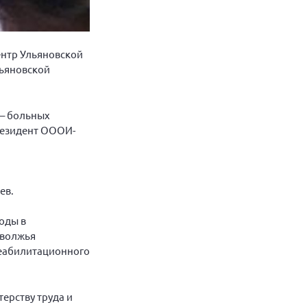
ентр Ульяновской
льяновской
 – больных
Президент ОООИ-
ев.
оды в
оволжья
реабилитационного
ерству труда и