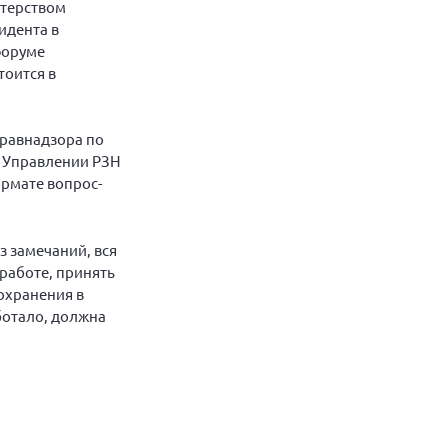
стерством
идента в
форуме
тоится в
дравнадзора по
и Управлении РЗН
ормате вопрос-
з замечаний, вся
работе, принять
охранения в
ботало, должна