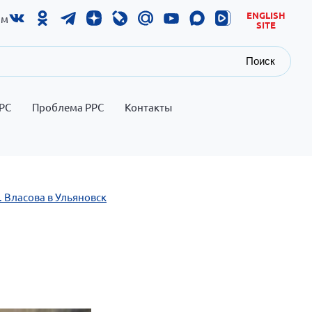
ENGLISH
ам
SITE
Поиск
РС
Проблема РРС
Контакты
. Власова в Ульяновск