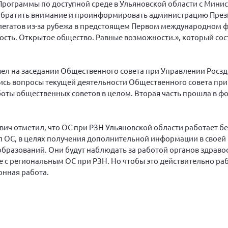
Программы по доступной среде в Ульяновской области с Мини
 обратить внимание и проинформировать администрацию През
легатов из-за рубежа в предстоящем Первом международном 
ть. Открытое общество. Равные возможности.», который сос
ел на заседании Общественного совета при Управлении Росз
лись вопросы текущей деятельности Общественного совета пр
боты общественных советов в целом. Вторая часть прошла в ф
ич отметил, что ОС при РЗН Ульяновской области работает бе
 ОС, в целях получения дополнительной информации в своей 
бразований. Они будут наблюдать за работой органов здраво
е с региональным ОС при РЗН. Но чтобы это действительно ра
онная работа.