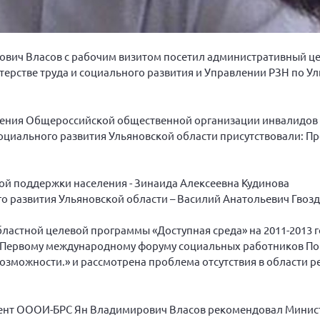
рович Власов с рабочим визитом посетил административный ц
терстве труда и социального развития и Управлении РЗН по У
ления Общероссийской общественной организации инвалидов
социального развития Ульяновской области присутствовали: 
ой поддержки населения - Зинаида Алексеевна Кудинова
го развития Ульяновской области – Василий Анатольевич Гвозд
ластной целевой программы «Доступная среда» на 2011-2013 г
 к Первому международному форуму социальных работников П
озможности.» и рассмотрена проблема отсутствия в области 
дент ОООИ-БРС Ян Владимирович Власов рекомендовал Минист