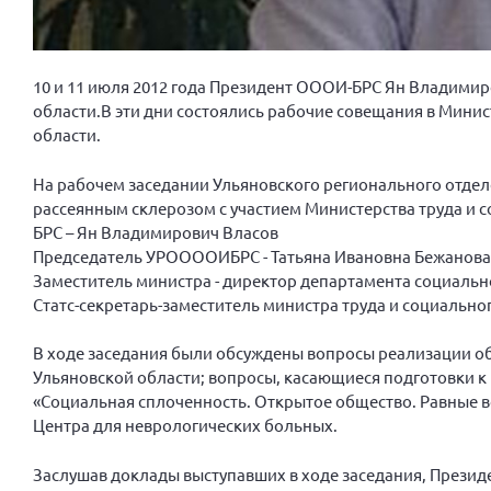
10 и 11 июля 2012 года Президент ОООИ-БРС Ян Владими
области.В эти дни состоялись рабочие совещания в Минис
области.
На рабочем заседании Ульяновского регионального отде
рассеянным склерозом с участием Министерства труда и 
БРС – Ян Владимирович Власов
Председатель УРООООИБРС - Татьяна Ивановна Бежанова
Заместитель министра - директор департамента социальн
Статс-секретарь-заместитель министра труда и социально
В ходе заседания были обсуждены вопросы реализации об
Ульяновской области; вопросы, касающиеся подготовки
«Социальная сплоченность. Открытое общество. Равные в
Центра для неврологических больных.
Заслушав доклады выступавших в ходе заседания, Прези