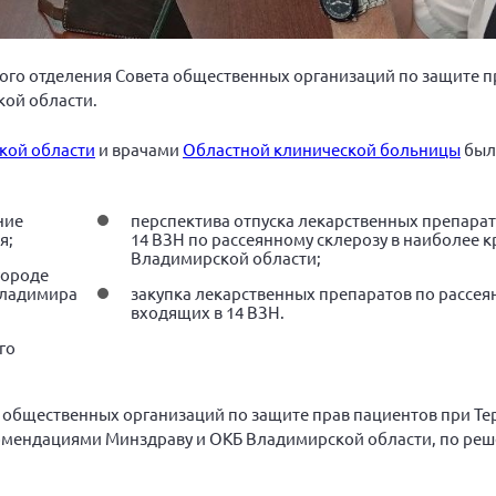
ьного отделения Совета общественных организаций по защите 
ой области.
кой области
и врачами
Областной клинической больницы
был
ние
перспектива отпуска лекарственных препара
я;
14 ВЗН по рассеянному склерозу в наиболее 
Владимирской области;
городе
Владимира
закупка лекарственных препаратов по рассея
входящих в 14 ВЗН.
го
а общественных организаций по защите прав пациентов при Т
комендациями Минздраву и ОКБ Владимирской области, по ре