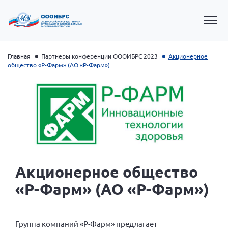
Главная
Партнеры конференции ОООИБРС 2023
Акционерное
общество «Р-Фарм» (АО «Р-Фарм»)
Акционерное общество
Президент Власов Я.В.
«Р-Фарм» (АО «Р-Фарм»)
Первый вице-президент Кичигина Н. Ф.
Генеральный директор Матвиевская О.В.
Вице-президент Зрячева Н.В.
Группа компаний «Р-Фарм» предлагает