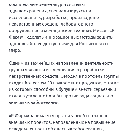
Вице-президент Шишлянников Ф.В.
комплексные решения для системы
здравоохранения, специализируясь на
Информационная служба
исследованиях, разработке, производстве
Отдел международных отношений
лекарственных средств, лабораторного
оборудования и медицинской техники. Миссия «Р-
Вице-президент Черненко Д.Е.
Фарм» – сделать инновационные методы защиты
Вице-президент Валюх М.В.
здоровья более доступными для России и всего
мира.
Вице-президент Чернова А.В.
Вице-президент Цикорин И.В.
Одним из важнейших направлений деятельности
группы являются исследования и разработки
Вице-президент Груба Л.В.
лекарственных средств. Сегодня в портфель группы
Главный бухгалтер Жаворонкова Г.М.
входит более чем 20 наукоёмких продуктов, многие
Конференция ОООИБРС 2026
из которых способны в будущем внести серьёзный
вклад в усиление борьбы против ряда социально
Конференция ОООИБРС 2025
значимых заболеваний.
Экспертный совет ОООИБРС 2025
«Р-Фарм» занимается организацией социально
Конференция ОООИБРС 2024
значимых проектов, направленных на повышение
Конференция ОООИБРС 2023
осведомленности об опасных заболеваниях,