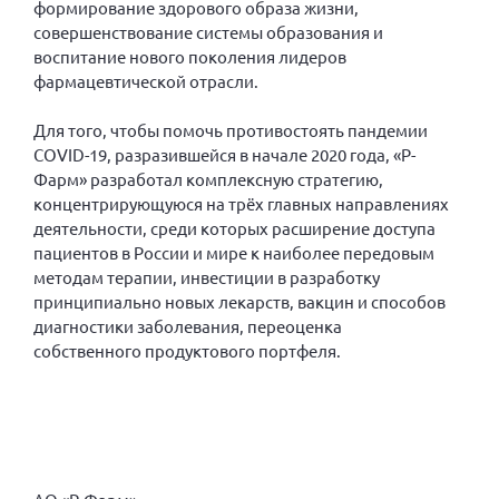
формирование здорового образа жизни,
Конференция ОООИБРС 2022
совершенствование системы образования и
Конференция ОООИБРС 2021
воспитание нового поколения лидеров
Конференция ВСЭ 2021
фармацевтической отрасли.
Конференция ОООИБРС 2020
Для того, чтобы помочь противостоять пандемии
Документы съездов
COVID-19, разразившейся в начале 2020 года, «Р-
Фарм» разработал комплексную стратегию,
Первый съезд
концентрирующуюся на трёх главных направлениях
Второй съезд
деятельности, среди которых расширение доступа
пациентов в России и мире к наиболее передовым
Третий съезд
методам терапии, инвестиции в разработку
Четвертый съезд
принципиально новых лекарств, вакцин и способов
диагностики заболевания, переоценка
Пятый съезд
ОФ «Фонд содействия больным рассеянным
склерозом»
собственного продуктового портфеля.
Шестой съезд
Новости: Казахстан
Письма и официальные ответы