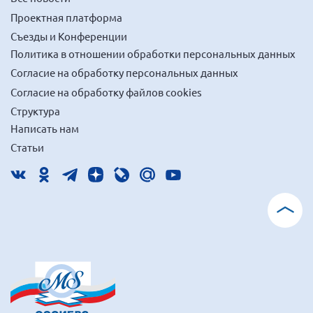
Брянская область
Проектная платформа
Владимирская область
Съезды и Конференции
Политика в отношении обработки персональных данных
Волгоградская область
Согласие на обработку персональных данных
Воронежская область
Согласие на обработку файлов cookies
Ивановская область
Структура
Калининградская область
Написать нам
Кемеровская область
Статьи
Кировская область
Краснодарский край
Красноярский край
Липецкая область
Ленинградская область
г. Москва
Московская область