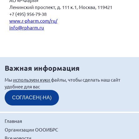
АО «Р-Фарм»
Ленинский проспект, д. 111 к.1, Москва, 119421
Нормативно-правовые документы
+7 (495) 956-79-38
Методическая литература для НКО
www.r-pharm.com/ru/
inf
o@rpharm.ru
Публичные отчеты
Исследования, аналитика, мнения
Всероссийская онлайн конференция
"Рассеянный склероз. XX лет работы
ОООИБРС" (25-29.08.2020)
Важная информация
Всероссийская конференция-тренинг
"Рассеянный склероз: новые реалии" (26-
29.05.2022)
Мы
используем куки
файлы, чтобы сделать наш сайт
удобнее для вас
СОГЛАСЕН(-НА)
Общероссийская РС
Главная
Алтайский край
Организации ОООИБРС
Архангельская область
Все новости