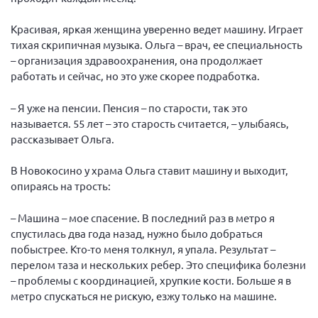
Конференция ОООИБРС 2022
Конференция ОООИБРС 2021
Красивая, яркая женщина уверенно ведет машину. Играет
тихая скрипичная музыка. Ольга – врач, ее специальность
Конференция ВСЭ 2021
– организация здравоохранения, она продолжает
Конференция ОООИБРС 2020
работать и сейчас, но это уже скорее подработка.
Документы съездов
– Я уже на пенсии. Пенсия – по старости, так это
Первый съезд
называется. 55 лет – это старость считается, – улыбаясь,
рассказывает Ольга.
Второй съезд
Третий съезд
В Новокосино у храма Ольга ставит машину и выходит,
опираясь на трость:
Четвертый съезд
Пятый съезд
ОФ «Фонд содействия больным рассеянным
– Машина – мое спасение. В последний раз в метро я
склерозом»
Шестой съезд
спустилась два года назад, нужно было добраться
Новости: Казахстан
побыстрее. Кто-то меня толкнул, я упала. Результат –
перелом таза и нескольких ребер. Это специфика болезни
– проблемы с координацией, хрупкие кости. Больше я в
метро спускаться не рискую, езжу только на машине.
Письма и официальные ответы