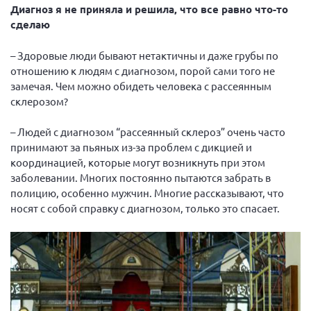
Диагноз я не приняла и решила, что все равно что-то
Нормативно-правовые документы
сделаю
Методическая литература для НКО
– Здоровые люди бывают нетактичны и даже грубы по
Публичные отчеты
отношению к людям с диагнозом, порой сами того не
замечая. Чем можно обидеть человека с рассеянным
Исследования, аналитика, мнения
склерозом?
Всероссийская онлайн конференция
"Рассеянный склероз. XX лет работы
– Людей с диагнозом “рассеянный склероз” очень часто
ОООИБРС" (25-29.08.2020)
принимают за пьяных из-за проблем с дикцией и
Всероссийская конференция-тренинг
координацией, которые могут возникнуть при этом
"Рассеянный склероз: новые реалии" (26-
заболевании. Многих постоянно пытаются забрать в
29.05.2022)
полицию, особенно мужчин. Многие рассказывают, что
носят с собой справку с диагнозом, только это спасает.
Общероссийская РС
Алтайский край
Архангельская область