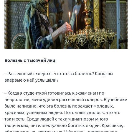
г. Севастополь
Самарская область СОРС
Самарская область ПРИЗМА
Самарская область СГОРС
Свердловская область
Смоленская область
Болезнь с тысячей лиц
Ставропольский край
Сахалинская область
– Рассеянный склероз – что это за болезнь? Когда вы
впервые о ней услышали?
Томская область
Тульская область
– Когда я студенткой готовилась к экзаменам по
неврологии, меня удивил рассеянный склероз. В учебнике
Ульяновская область
было написано, что эта болезнь поражает молодых,
Челябинская область
красивых, успешных людей. Потом выяснилось, что это
так и есть. Среди людей с таким диагнозом много
Ярославская область
творческих, интеллектуально богатых людей. Красивые,
образованные, деятельные. И болезнь, приводящая к