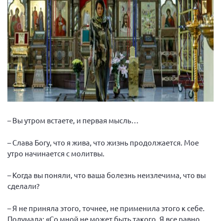
Брянская область
Владимирская область
Волгоградская область
Воронежская область
Ивановская область
Калининградская область
Кемеровская область
Кировская область
– Вы утром встаете, и первая мысль…
Краснодарский край
– Слава Богу, что я жива, что жизнь продолжается. Мое
Красноярский край
утро начинается с молитвы.
Липецкая область
– Когда вы поняли, что ваша болезнь неизлечима, что вы
Ленинградская область
сделали?
г. Москва
– Я не приняла этого, точнее, не применила этого к себе.
Московская область
Подумала: «Со мной не может быть такого. Я все равно