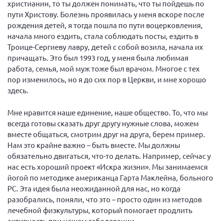
христианин, то ты должен понимать, что ты пойдешь по
пути Христову. Болезнь проявилась у меня вскоре после
рождения детей, я тогда пошла по пути воцерковления,
начала много ездить, стала соблюдать посты, ездить в
Троице-Сергиеву лавру, детей с собой возила, начала их
причащать. Это был 1993 год, у меня была любимая
работа, семья, мой муж тоже был врачом. Многое с тех
пор изменилось, но я до сих пор в Церкви, и мне хорошо
здесь.
Мне нравится наше единение, наше общество. То, что мы
всегда готовы сказать друг другу нужные слова, можем
вместе общаться, смотрим друг на друга, берем пример.
Нам это крайне важно – быть вместе. Мы должны
обязательно двигаться, что-то делать. Например, сейчас у
нас есть хороший проект «Искра жизни». Мы занимаемся
йогой по методике американца Гарта Маклейна, больного
РС. Эта идея была неожиданной для нас, но когда
разобрались, поняли, что это – просто один из методов
лечебной физкультуры, который помогает продлить
активность при нашем заболевании.