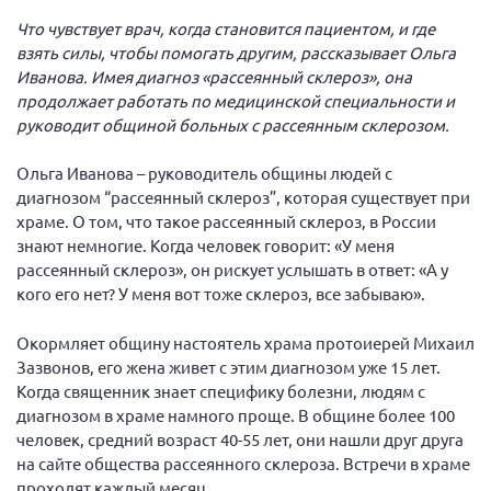
Вице-президент Шишлянников Ф.В.
Что чувствует врач, когда становится пациентом, и где
Информационная служба
взять силы, чтобы помогать другим, рассказывает Ольга
Иванова. Имея диагноз «рассеянный склероз», она
Отдел международных отношений
продолжает работать по медицинской специальности и
Вице-президент Черненко Д.Е.
руководит общиной больных с рассеянным склерозом.
Вице-президент Валюх М.В.
Ольга Иванова – руководитель общины людей с
Вице-президент Чернова А.В.
диагнозом “рассеянный склероз”, которая существует при
храме. О том, что такое рассеянный склероз, в России
Вице-президент Цикорин И.В.
знают немногие. Когда человек говорит: «У меня
Вице-президент Груба Л.В.
рассеянный склероз», он рискует услышать в ответ: «А у
кого его нет? У меня вот тоже склероз, все забываю».
Главный бухгалтер Жаворонкова Г.М.
Конференция ОООИБРС 2026
Окормляет общину настоятель храма протоиерей Михаил
Конференция ОООИБРС 2025
Зазвонов, его жена живет с этим диагнозом уже 15 лет.
Когда священник знает специфику болезни, людям с
Экспертный совет ОООИБРС 2025
диагнозом в храме намного проще. В общине более 100
Конференция ОООИБРС 2024
человек, средний возраст 40-55 лет, они нашли друг друга
на сайте общества рассеянного склероза. Встречи в храме
Конференция ОООИБРС 2023
проходят каждый месяц.