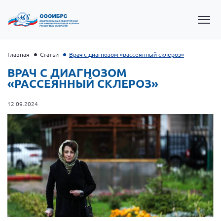
Главная
Статьи
Врач с диагнозом «рассеянный склероз»
ВРАЧ С ДИАГНОЗОМ
«РАССЕЯННЫЙ СКЛЕРОЗ»
12.09.2024
Президент Власов Я.В.
Первый вице-президент Кичигина Н. Ф.
Генеральный директор Матвиевская О.В.
Вице-президент Зрячева Н.В.