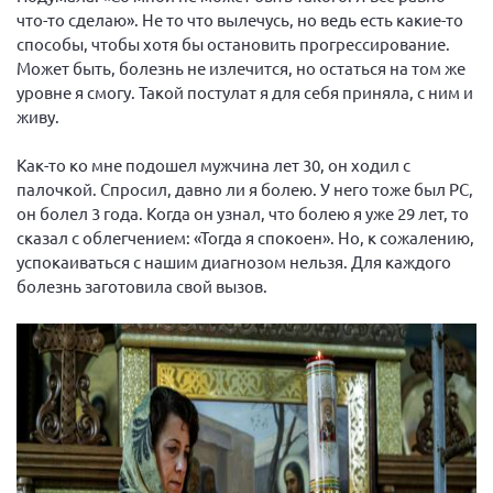
что-то сделаю». Не то что вылечусь, но ведь есть какие-то
Мурманская область
способы, чтобы хотя бы остановить прогрессирование.
Нижегородская область
Может быть, болезнь не излечится, но остаться на том же
Новгородская область
уровне я смогу. Такой постулат я для себя приняла, с ним и
живу.
Новосибирская область
Омская область
Как-то ко мне подошел мужчина лет 30, он ходил с
палочкой. Спросил, давно ли я болею. У него тоже был РС,
Оренбургская область
он болел 3 года. Когда он узнал, что болею я уже 29 лет, то
Пензенская область
сказал с облегчением: «Тогда я спокоен». Но, к сожалению,
успокаиваться с нашим диагнозом нельзя. Для каждого
Республика Башкортостан
болезнь заготовила свой вызов.
Республика Бурятия
Республика Карелия
Республика Калмыкия
Республика Хакасия
Ростовская область
г. Санкт-Петербург