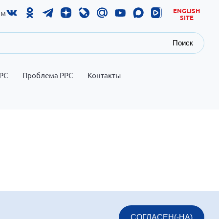
ENGLISH
ам
SITE
Поиск
РС
Проблема РРС
Контакты
СОГЛАСЕН(-НА)