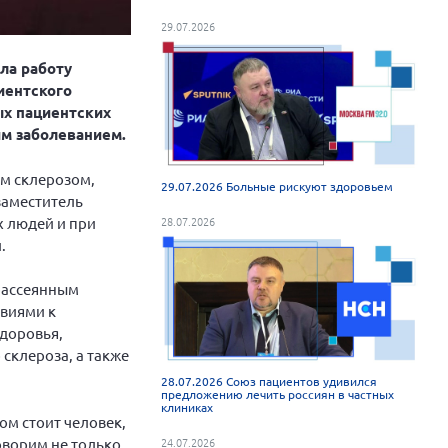
29.07.2026
ла работу
иентского
ых пациентских
им заболеванием.
ым склерозом,
29.07.2026 Больные рискуют здоровьем
заместитель
х людей и при
28.07.2026
.
рассеянным
твиями к
здоровья,
склероза, а также
28.07.2026 Союз пациентов удивился
предложению лечить россиян в частных
клиниках
ом стоит человек,
оворим не только
24.07.2026