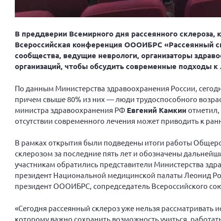
В преддверии Всемирного дня рассеянного склероза, 
Всероссийская конференция ОООИБРС «Рассеянный скл
сообщества, ведущие неврологи, организаторы здраво
организаций, чтобы обсудить современные подходы к 
По данным Министерства здравоохранения России, сегодня
причем свыше 80% из них — люди трудоспособного возра
министра здравоохранения РФ
Евгений Камкин
отметил, 
отсутствии современного лечения может приводить к ран
В рамках открытия были подведены итоги работы Общер
склерозом за последние пять лет и обозначены дальнейш
участникам обратились представители Министерства здра
президент Национальной медицинской палаты Леонид Рош
президент ОООИБРС, сопредседатель Всероссийского сою
«Сегодня рассеянный склероз уже нельзя рассматривать 
которому важно сохранить возможность учиться, работат