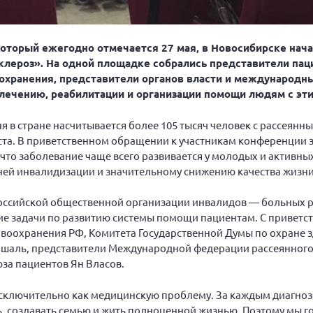
который ежегодно отмечается 27 мая, в Новосибирске нача
ероз». На одной площадке собрались представители пац
охранения, представители органов власти и международн
лечению, реабилитации и организации помощи людям с эт
 в стране насчитывается более 105 тысяч человек с рассеянн
ста. В приветственном обращении к участникам конференции 
что заболевание чаще всего развивается у молодых и активны
ней инвалидизации и значительному снижению качества жизни
оссийской общественной организации инвалидов — больных 
ие задачи по развитию системы помощи пациентам. С приветс
воохранения РФ, Комитета Государственной Думы по охране 
аль, представители Международной федерации рассеянного 
за пациентов Ян Власов.
исключительно как медицинскую проблему. За каждым диагноз
ь, создавать семью и жить полноценной жизнью. Поэтому мы г