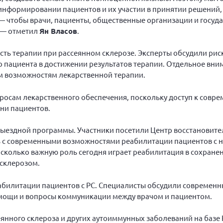
 информировании пациентов и их участии в принятии решений,
— чтобы врачи, пациенты, общественные организации и госуда
 — отметил
Ян Власов
.
сть терапии при рассеянном склерозе. Эксперты обсудили рис
 пациента в достижении результатов терапии. Отдельное вн
м возможностям лекарственной терапии.
осам лекарственного обеспечения, поскольку доступ к совре
ни пациентов.
выездной программы. Участники посетили Центр восстановите
ь с современными возможностями реабилитации пациентов с 
сколько важную роль сегодня играет реабилитация в сохране
 склерозом.
абилитации пациентов с РС. Специалисты обсудили современн
мощи и вопросы коммуникации между врачом и пациентом.
еянного склероза и других аутоиммунных заболеваний на баз