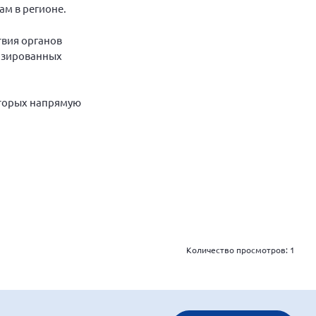
м в регионе.
твия органов
лизированных
оторых напрямую
Количество просмотров:
1