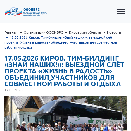
Главная
Организации ОООИБРС
Кировская область
Новости
17.05.2026 Киров. Тим-билдинг «Знай наших!»: выездной слёт
проекта «Жизнь в радость» объединил участников для совместной
работы и отдыха
17.05.2026 КИРОВ. ТИМ-БИЛДИНГ
«ЗНАЙ НАШИХ!»: ВЫЕЗДНОЙ СЛЁТ
ПРОЕКТА «ЖИЗНЬ В РАДОСТЬ»
ОБЪЕДИНИЛ УЧАСТНИКОВ ДЛЯ
СОВМЕСТНОЙ РАБОТЫ И ОТДЫХА
17.05.2026
Президент Власов Я.В.
Первый вице-президент Кичигина Н. Ф.
Генеральный директор Матвиевская О.В.
Вице-президент Зрячева Н.В.