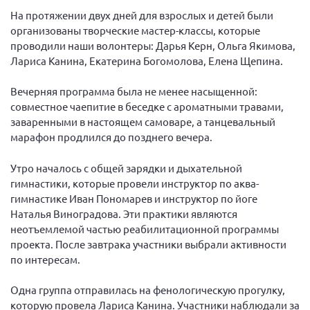
На протяжении двух дней для взрослых и детей были
Нормативно-правовые документы
организованы творческие мастер-классы, которые
Методическая литература для НКО
проводили наши волонтеры: Дарья Керн, Ольга Якимова,
Лариса Канина, Екатерина Богомолова, Елена Щепина.
Публичные отчеты
Исследования, аналитика, мнения
Вечерняя программа была не менее насыщенной:
совместное чаепитие в беседке с ароматными травами,
Всероссийская онлайн конференция
"Рассеянный склероз. XX лет работы
заваренными в настоящем самоваре, а танцевальный
ОООИБРС" (25-29.08.2020)
марафон продлился до позднего вечера.
Всероссийская конференция-тренинг
"Рассеянный склероз: новые реалии" (26-
Утро началось с общей зарядки и дыхательной
29.05.2022)
гимнастики, которые провели инструктор по аква-
гимнастике Иван Пономарев и инструктор по йоге
Наталья Виноградова. Эти практики являются
неотъемлемой частью реабилитационной программы
проекта. После завтрака участники выбрали активности
Общероссийская РС
по интересам.
Алтайский край
Одна группа отправилась на фенологическую прогулку,
Архангельская область
которую провела Лариса Канина. Участники наблюдали за