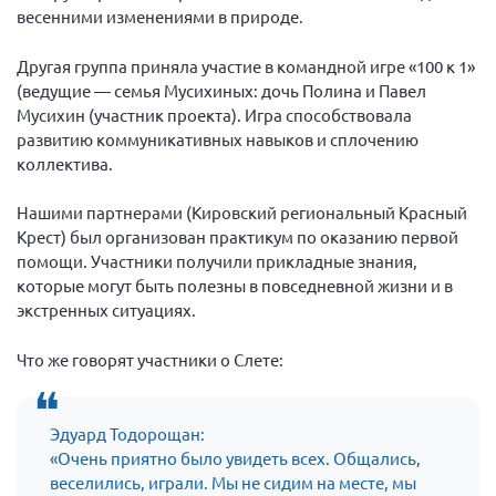
весенними изменениями в природе.
Брянская область
Владимирская область
Другая группа приняла участие в командной игре «100 к 1»
(ведущие — семья Мусихиных: дочь Полина и Павел
Волгоградская область
Мусихин (участник проекта). Игра способствовала
Воронежская область
развитию коммуникативных навыков и сплочению
Ивановская область
коллектива.
Калининградская область
Нашими партнерами (Кировский региональный Красный
Кемеровская область
Крест) был организован практикум по оказанию первой
помощи. Участники получили прикладные знания,
Кировская область
которые могут быть полезны в повседневной жизни и в
Краснодарский край
экстренных ситуациях.
Красноярский край
Что же говорят участники о Слете:
Липецкая область
Ленинградская область
Эдуард Тодорощан:
г. Москва
«Очень приятно было увидеть всех. Общались,
Московская область
веселились, играли. Мы не сидим на месте, мы