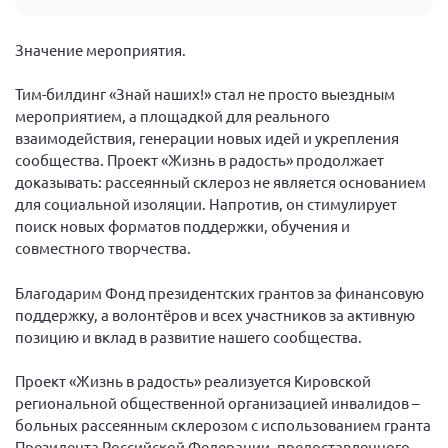
г. Севастополь
Значение мероприятия.
Самарская область СОРС
Самарская область ПРИЗМА
Тим-билдинг «Знай наших!» стал не просто выездным
Самарская область СГОРС
мероприятием, а площадкой для реального
взаимодействия, генерации новых идей и укрепления
Свердловская область
сообщества. Проект «Жизнь в радость» продолжает
Смоленская область
доказывать: рассеянный склероз не является основанием
для социальной изоляции. Напротив, он стимулирует
Ставропольский край
поиск новых форматов поддержки, обучения и
Сахалинская область
совместного творчества.
Томская область
Благодарим Фонд президентских грантов за финансовую
Тульская область
поддержку, а волонтёров и всех участников за активную
позицию и вклад в развитие нашего сообщества.
Ульяновская область
Челябинская область
Проект «Жизнь в радость» реализуется Кировской
региональной общественной организацией инвалидов –
Ярославская область
больных рассеянным склерозом с использованием гранта
Президента Российской Федерации, предоставленного