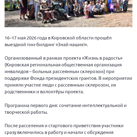
Вице-президент Шишлянников Ф.В.
Информационная служба
Отдел международных отношений
Вице-президент Черненко Д.Е.
16–17 мая 2026 года в Кировской области прошёл
Вице-президент Валюх М.В.
выездной тим-билдинг «Знай наших!».
Вице-президент Чернова А.В.
Организованный в рамках проекта «Жизнь в радость»
Вице-президент Цикорин И.В.
(Кировская региональная общественная организация
инвалидов – больных рассеянным склерозом) при
Вице-президент Груба Л.В.
поддержке Фонда президентских грантов. В мероприятии
Главный бухгалтер Жаворонкова Г.М.
приняли участие люди с рассеянным склерозом, их
Конференция ОООИБРС 2026
родственники и волонтёры проекта.
Конференция ОООИБРС 2025
Программа первого дня: сочетание интеллектуальной и
Экспертный совет ОООИБРС 2025
творческой работы.
Конференция ОООИБРС 2024
После расселения и стартового приветствия участники
Конференция ОООИБРС 2023
сразу включились в работу и начали с обсуждения