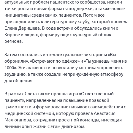
актуальных проблем пациентского сообщества, искали
Конференция ОООИБРС 2022
точки роста и новые форматы поддержки, а также новые
Конференция ОООИБРС 2021
инициативы среди самих пациентов. Потом все
Конференция ВСЭ 2021
присоединились к литературному клубу, который провела
Елена Деришева. В ходе встречи обсуждались книги о
Конференция ОООИБРС 2020
Кирове и людях, формирующих культурный облик
Документы съездов
региона.
Первый съезд
Затем состоялись интеллектуальные викторины «Вы
Второй съезд
обронили», «Встречают по одёжке» и «Ты узнаешь меня из
1000». Эти активности позволили участникам проверить
Третий съезд
эрудицию, а также создали непринуждённую атмосферу
Четвертый съезд
для общения.
Пятый съезд
ОФ «Фонд содействия больным рассеянным
склерозом»
В рамках Слета также прошла игра «Ответственный
Шестой съезд
пациент», направленная на повышение правовой
Новости: Казахстан
грамотности и формирование навыков взаимодействия с
медицинской системой, которую провела Анастасия
Малюганова, сотрудник проектной команды, имеющая
личный опыт жизни с этим диагнозом.
Письма и официальные ответы