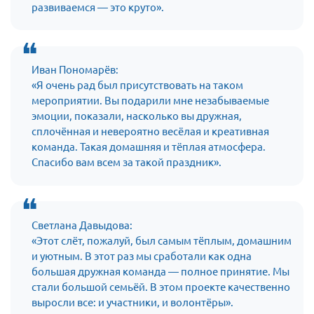
развиваемся — это круто».
Мурманская область
Нижегородская область
Новгородская область
Иван Пономарёв:
Новосибирская область
«Я очень рад был присутствовать на таком
мероприятии. Вы подарили мне незабываемые
Омская область
эмоции, показали, насколько вы дружная,
Оренбургская область
сплочённая и невероятно весёлая и креативная
команда. Такая домашняя и тёплая атмосфера.
Пензенская область
Спасибо вам всем за такой праздник».
Республика Башкортостан
Республика Бурятия
Республика Карелия
Светлана Давыдова:
Республика Калмыкия
«Этот слёт, пожалуй, был самым тёплым, домашним
и уютным. В этот раз мы сработали как одна
Республика Хакасия
большая дружная команда — полное принятие. Мы
Ростовская область
стали большой семьёй. В этом проекте качественно
выросли все: и участники, и волонтёры».
г. Санкт-Петербург