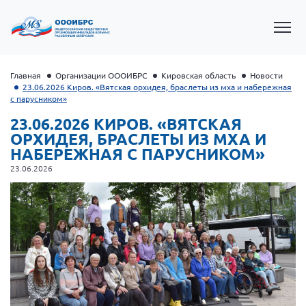
Главная
Организации ОООИБРС
Кировская область
Новости
23.06.2026 Киров. «Вятская орхидея, браслеты из мха и набережная
с парусником»
23.06.2026 КИРОВ. «ВЯТСКАЯ
ОРХИДЕЯ, БРАСЛЕТЫ ИЗ МХА И
НАБЕРЕЖНАЯ С ПАРУСНИКОМ»
23.06.2026
Президент Власов Я.В.
Первый вице-президент Кичигина Н. Ф.
Генеральный директор Матвиевская О.В.
Вице-президент Зрячева Н.В.