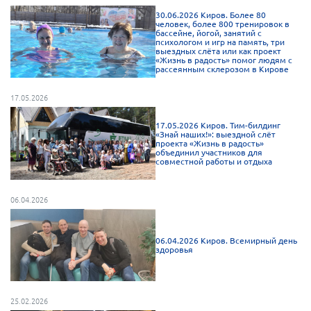
Мурманская область
30.06.2026 Киров. Более 80
человек, более 800 тренировок в
бассейне, йогой, занятий с
Нижегородская область
психологом и игр на память, три
выездных слёта или как проект
Новгородская область
«Жизнь в радость» помог людям с
рассеянным склерозом в Кирове
Новосибирская область
17.05.2026
Омская область
Оренбургская область
17.05.2026 Киров. Тим-билдинг
«Знай наших!»: выездной слёт
проекта «Жизнь в радость»
Пензенская область
объединил участников для
совместной работы и отдыха
Республика Башкортостан
Республика Бурятия
06.04.2026
Республика Карелия
Республика Калмыкия
06.04.2026 Киров. Всемирный день
здоровья
Республика Хакасия
Ростовская область
г. Санкт-Петербург
25.02.2026