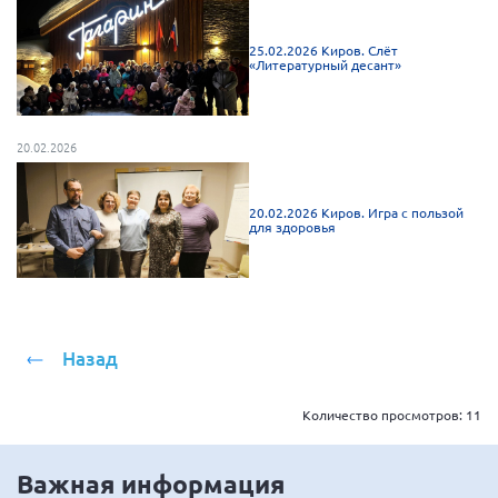
г. Севастополь
25.02.2026 Киров. Слёт
Самарская область СОРС
«Литературный десант»
Самарская область ПРИЗМА
Самарская область СГОРС
20.02.2026
Свердловская область
Смоленская область
20.02.2026 Киров. Игра с пользой
для здоровья
Ставропольский край
Сахалинская область
Томская область
Тульская область
Назад
Ульяновская область
Челябинская область
Количество просмотров:
11
Ярославская область
Важная информация