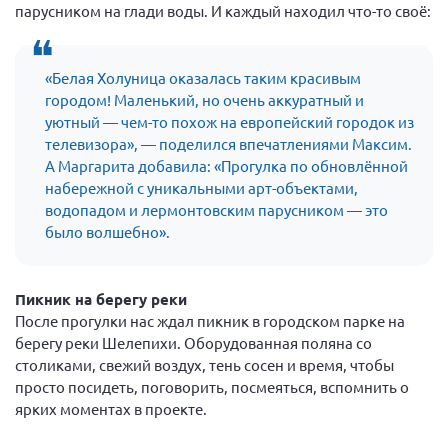
Конференция ОООИБРС 2022
парусником на глади воды. И каждый находил что-то своё:
Конференция ОООИБРС 2021
Конференция ВСЭ 2021
«Белая Холуница оказалась таким красивым
городом! Маленький, но очень аккуратный и
Конференция ОООИБРС 2020
уютный — чем-то похож на европейский городок из
Документы съездов
телевизора», — поделился впечатлениями Максим.
А Маргарита добавила: «Прогулка по обновлённой
Первый съезд
набережной с уникальными арт-объектами,
Второй съезд
водопадом и лермонтовским парусником — это
Третий съезд
было волшебно».
Четвертый съезд
Пятый съезд
ОФ «Фонд содействия больным рассеянным
Пикник на берегу реки
склерозом»
После прогулки нас ждал пикник в городском парке на
Шестой съезд
Новости: Казахстан
берегу реки Шелепихи. Оборудованная поляна со
столиками, свежий воздух, тень сосен и время, чтобы
просто посидеть, поговорить, посмеяться, вспомнить о
ярких моментах в проекте.
Письма и официальные ответы