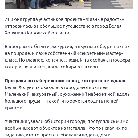
Вице-президент Шишлянников Ф.В.
Информационная служба
21 июня группа участников проекта «Жизнь в радость»
Отдел международных отношений
отправилась в небольшое путешествие в город Белая
Холуница Кировской области.
Вице-президент Черненко Д.Е.
Вице-президент Валюх М.В.
В программе были и экскурсия, и вкусный обед, и пикник
на природе, и даже собственный «секретный» мастер-
Вице-президент Чернова А.В.
класс. Но главное, конечно, люди. И та особая атмосфера,
Вице-президент Цикорин И.В.
которая возникает, когда собираются свои.
Вице-президент Груба Л.В.
Прогулка по набережной: город, которого не ждали
Главный бухгалтер Жаворонкова Г.М.
Белая Холуница оказалась городом-открытием.
Конференция ОООИБРС 2026
Маленький, аккуратный, с ухоженной набережной вдоль
большого пруда — такой, что хочется ходить по ней
Конференция ОООИБРС 2025
кругами.
Экспертный совет ОООИБРС 2025
Конференция ОООИБРС 2024
Участники узнали об истории города, прогулялись мимо
необычных арт-объектов из металла. Кто-то искал их по
Конференция ОООИБРС 2023
заданию, кто-то просто любовался водопадом и