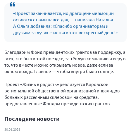
Брянская область
«Проект заканчивается, но драгоценные эмоции
Владимирская область
остаются с нами навсегда», — написала Наталья.
Волгоградская область
А Ольга добавила: «Спасибо организаторам и
друзьям за лучик счастья в этот воскресный день!»
Воронежская область
Ивановская область
Благодарим Фонд президентских грантов за поддержку, а
Калининградская область
всех, кто был в этой поездке, за тёплую компанию и веру в
Кемеровская область
то, что вместе можно открывать новое, даже если за
Кировская область
окном дождь. Главное — чтобы внутри было солнце.
Краснодарский край
Проект «Жизнь в радость» реализуется Кировской
Красноярский край
региональной общественной организацией инвалидов –
больных рассеянным склерозом на средства,
Липецкая область
предоставленные Фондом президентских грантов.
Ленинградская область
Последние новости
г. Москва
Московская область
30.06.2026