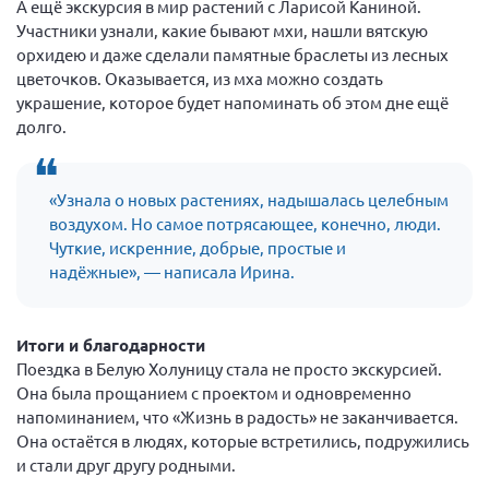
А ещё экскурсия в мир растений с Ларисой Каниной.
Участники узнали, какие бывают мхи, нашли вятскую
Нормативно-правовые документы
орхидею и даже сделали памятные браслеты из лесных
Методическая литература для НКО
цветочков. Оказывается, из мха можно создать
Публичные отчеты
украшение, которое будет напоминать об этом дне ещё
долго.
Исследования, аналитика, мнения
Всероссийская онлайн конференция
"Рассеянный склероз. XX лет работы
«Узнала о новых растениях, надышалась целебным
ОООИБРС" (25-29.08.2020)
воздухом. Но самое потрясающее, конечно, люди.
Всероссийская конференция-тренинг
Чуткие, искренние, добрые, простые и
"Рассеянный склероз: новые реалии" (26-
надёжные», — написала Ирина.
29.05.2022)
Итоги и благодарности
Поездка в Белую Холуницу стала не просто экскурсией.
Она была прощанием с проектом и одновременно
Общероссийская РС
напоминанием, что «Жизнь в радость» не заканчивается.
Алтайский край
Она остаётся в людях, которые встретились, подружились
и стали друг другу родными.
Архангельская область