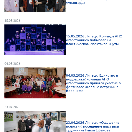
«Авангард»
Мурманская область
Нижегородская область
15.05.2026
Новгородская область
Новосибирская область
15.05.2026 Липецк. Команда АНО
«Расстояние» побывала на
Омская область
пластическом спектакле «Путь»
Оренбургская область
Пензенская область
04.05.2026
Республика Башкортостан
04.05.2026 Липецк. Единство в
поддержке: команда АНО
Республика Бурятия
«Расстояние» приняла участие в
фестивале «Теплые встречи» в
Республика Карелия
Воронеже
Республика Калмыкия
23.04.2026
Республика Хакасия
Ростовская область
23.04.2026 Липецк. «Ощущение
ясности»: посещение выставки
г. Санкт-Петербург
художника Павла Ефанова