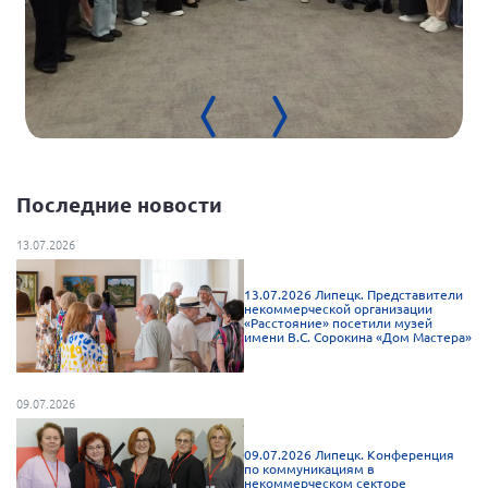
Брянская область
Владимирская область
Волгоградская область
Воронежская область
Ивановская область
Калининградская область
Последние новости
Кемеровская область
13.07.2026
Кировская область
13.07.2026 Липецк. Представители
Краснодарский край
некоммерческой организации
«Расстояние» посетили музей
Красноярский край
имени В.С. Сорокина «Дом Мастера»
Липецкая область
Ленинградская область
09.07.2026
г. Москва
09.07.2026 Липецк. Конференция
по коммуникациям в
Московская область
некоммерческом секторе