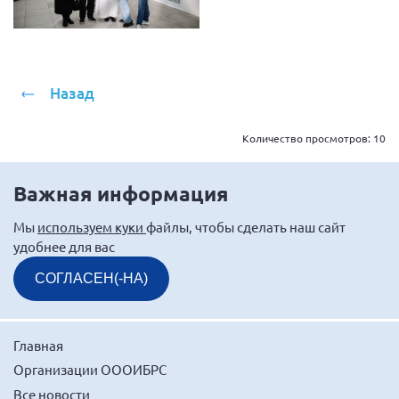
г. Севастополь
Самарская область СОРС
Самарская область ПРИЗМА
Назад
Самарская область СГОРС
Свердловская область
Количество просмотров:
10
Смоленская область
Ставропольский край
Важная информация
Сахалинская область
Мы
используем куки
файлы, чтобы сделать наш сайт
Томская область
удобнее для вас
Тульская область
СОГЛАСЕН(-НА)
Ульяновская область
Челябинская область
Главная
Ярославская область
Организации ОООИБРС
Все новости