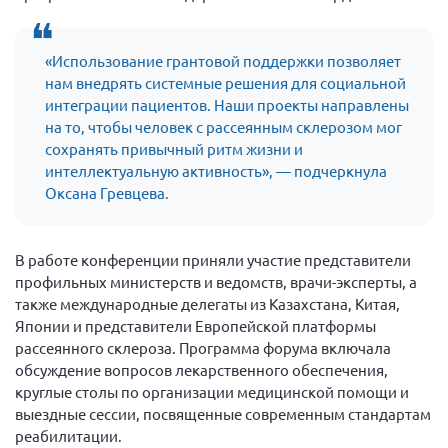
Конференция ОООИБРС 2022
Конференция ОООИБРС 2021
«Использование грантовой поддержки позволяет
Конференция ВСЭ 2021
нам внедрять системные решения для социальной
Конференция ОООИБРС 2020
интеграции пациентов. Наши проекты направлены
на то, чтобы человек с рассеянным склерозом мог
Документы съездов
сохранять привычный ритм жизни и
Первый съезд
интеллектуальную активность», — подчеркнула
Оксана Гревцева.
Второй съезд
Третий съезд
В работе конференции приняли участие представители
Четвертый съезд
профильных министерств и ведомств, врачи-эксперты, а
Пятый съезд
ОФ «Фонд содействия больным рассеянным
также международные делегаты из Казахстана, Китая,
склерозом»
Японии и представители Европейской платформы
Шестой съезд
Новости: Казахстан
рассеянного склероза. Программа форума включала
обсуждение вопросов лекарственного обеспечения,
круглые столы по организации медицинской помощи и
выездные сессии, посвященные современным стандартам
реабилитации.
Письма и официальные ответы