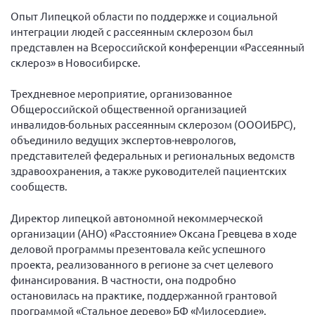
Вице-президент Шишлянников Ф.В.
Опыт Липецкой области по поддержке и социальной
Информационная служба
интеграции людей с рассеянным склерозом был
представлен на Всероссийской конференции «Рассеянный
Отдел международных отношений
склероз» в Новосибирске.
Вице-президент Черненко Д.Е.
Трехдневное мероприятие, организованное
Вице-президент Валюх М.В.
Общероссийской общественной организацией
Вице-президент Чернова А.В.
инвалидов-больных рассеянным склерозом (ОООИБРС),
объединило ведущих экспертов-неврологов,
Вице-президент Цикорин И.В.
представителей федеральных и региональных ведомств
Вице-президент Груба Л.В.
здравоохранения, а также руководителей пациентских
сообществ.
Главный бухгалтер Жаворонкова Г.М.
Конференция ОООИБРС 2026
Директор липецкой автономной некоммерческой
Конференция ОООИБРС 2025
организации (АНО) «Расстояние» Оксана Гревцева в ходе
деловой программы презентовала кейс успешного
Экспертный совет ОООИБРС 2025
проекта, реализованного в регионе за счет целевого
Конференция ОООИБРС 2024
финансирования. В частности, она подробно
остановилась на практике, поддержанной грантовой
Конференция ОООИБРС 2023
программой «Стальное дерево» БФ «Милосердие».