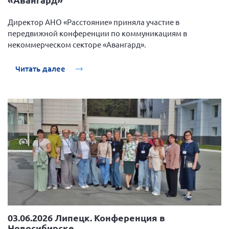
Конференция ОООИБРС 2022
Конференция ОООИБРС 2021
Директор АНО «Расстояние» приняла участие в
передвижной конференции по коммуникациям в
Конференция ВСЭ 2021
некоммерческом секторе «Авангард».
Конференция ОООИБРС 2020
Читать далее
Документы съездов
Первый съезд
Второй съезд
Третий съезд
Четвертый съезд
Пятый съезд
ОФ «Фонд содействия больным рассеянным
склерозом»
Шестой съезд
Новости: Казахстан
03.06.2026 Липецк. Конференция в
Новосибирске
Письма и официальные ответы