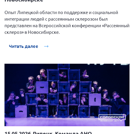
Нормативно-правовые документы
Опыт Липецкой области по поддержке и социальной
Методическая литература для НКО
интеграции людей с рассеянным склерозом был
представлен на Всероссийской конференции «Рассеянный
Публичные отчеты
склероз» в Новосибирске.
Исследования, аналитика, мнения
Читать далее
Всероссийская онлайн конференция
"Рассеянный склероз. XX лет работы
ОООИБРС" (25-29.08.2020)
Всероссийская конференция-тренинг
"Рассеянный склероз: новые реалии" (26-
29.05.2022)
Общероссийская РС
Алтайский край
Архангельская область
15.05.2026 Липецк. Команда АНО