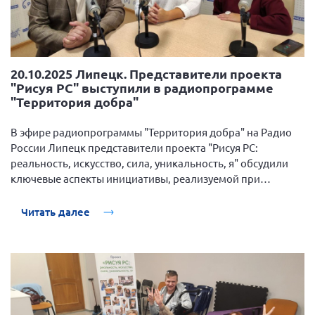
20.10.2025 Липецк. Представители проекта
"Рисуя РС" выступили в радиопрограмме
"Территория добра"
В эфире радиопрограммы "Территория добра" на Радио
России Липецк представители проекта "Рисуя РС:
реальность, искусство, сила, уникальность, я" обсудили
ключевые аспекты инициативы, реализуемой при
поддержке грантового конкурса "Стальное дерево"
Благотворительного фонда "Милосердие".
Читать далее