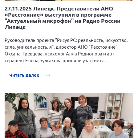
27.11.2025 Липецк. Представители АНО
«Расстояние» выступили в программе
"Актуальный микрофон" на Радио России
Липецк
Руководитель проекта "Рисуя РС: реальность, искусство,
сила, уникальность, я", директор АНО "Расстояние"
Оксана Гревцева, психолог Алла Родионова и арт-
терапевт Елена Булгакова приняли участие в
радиопрограмме "Актуальный микрофон" на "Радио
России".
Читать далее