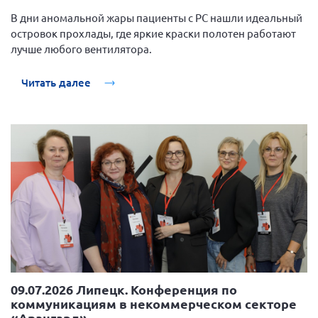
Вице-президент Шишлянников Ф.В.
В дни аномальной жары пациенты с РС нашли идеальный
Информационная служба
островок прохлады, где яркие краски полотен работают
лучше любого вентилятора.
Отдел международных отношений
Вице-президент Черненко Д.Е.
Читать далее
Вице-президент Валюх М.В.
Вице-президент Чернова А.В.
Вице-президент Цикорин И.В.
Вице-президент Груба Л.В.
Главный бухгалтер Жаворонкова Г.М.
Конференция ОООИБРС 2026
Конференция ОООИБРС 2025
Экспертный совет ОООИБРС 2025
Конференция ОООИБРС 2024
09.07.2026 Липецк. Конференция по
Конференция ОООИБРС 2023
коммуникациям в некоммерческом секторе
«Авангард»