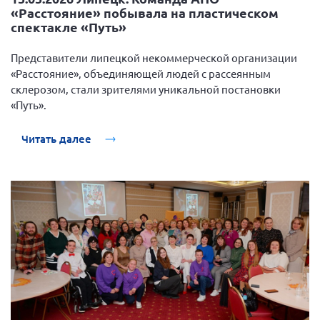
«Расстояние» побывала на пластическом
Брянская область
спектакле «Путь»
Владимирская область
Представители липецкой некоммерческой организации
Волгоградская область
«Расстояние», объединяющей людей с рассеянным
Воронежская область
склерозом, стали зрителями уникальной постановки
«Путь».
Ивановская область
Калининградская область
Читать далее
Кемеровская область
Кировская область
Краснодарский край
Красноярский край
Липецкая область
Ленинградская область
г. Москва
Московская область