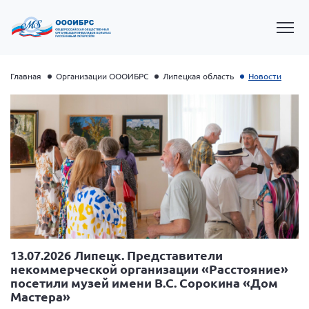
Главная
Организации ОООИБРС
Липецкая область
Новости
Президент Власов Я.В.
Первый вице-президент Кичигина Н. Ф.
13.07.2026 Липецк. Представители
некоммерческой организации «Расстояние»
Генеральный директор Матвиевская О.В.
посетили музей имени В.С. Сорокина «Дом
Мастера»
Вице-президент Зрячева Н.В.