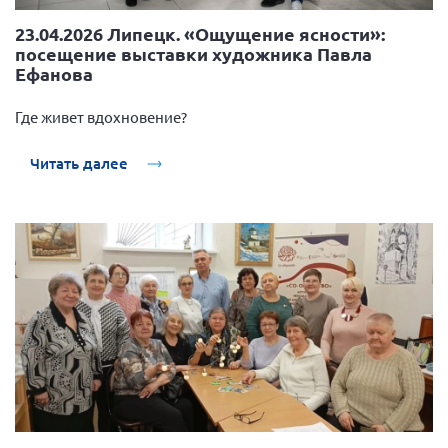
г. Севастополь
23.04.2026 Липецк. «Ощущение ясности»:
Самарская область СОРС
посещение выставки художника Павла
Ефанова
Самарская область ПРИЗМА
Самарская область СГОРС
Где живет вдохновение?
Свердловская область
Читать далее
Смоленская область
Ставропольский край
Сахалинская область
Томская область
Тульская область
Ульяновская область
Челябинская область
Ярославская область