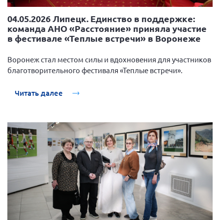
Мурманская область
04.05.2026 Липецк. Единство в поддержке:
Нижегородская область
команда АНО «Расстояние» приняла участие
в фестивале «Теплые встречи» в Воронеже
Новгородская область
Новосибирская область
Воронеж стал местом силы и вдохновения для участников
благотворительного фестиваля «Теплые встречи».
Омская область
Оренбургская область
Читать далее
Пензенская область
Республика Башкортостан
Республика Бурятия
Республика Карелия
Республика Калмыкия
Республика Хакасия
Ростовская область
г. Санкт-Петербург