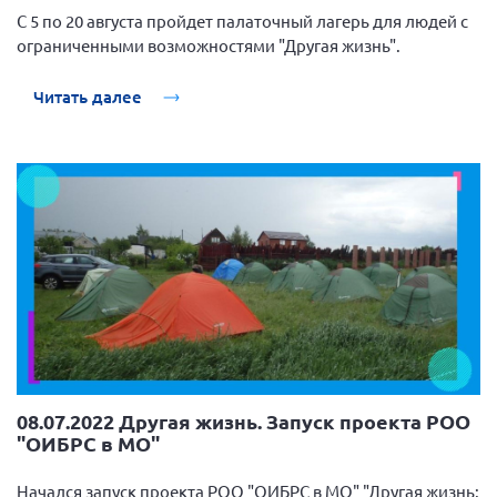
С 5 по 20 августа пройдет палаточный лагерь для людей с
г. Севастополь
ограниченными возможностями "Другая жизнь".
Самарская область СОРС
Самарская область ПРИЗМА
Читать далее
Самарская область СГОРС
Свердловская область
Смоленская область
Ставропольский край
Сахалинская область
Томская область
Тульская область
Ульяновская область
Челябинская область
08.07.2022 Другая жизнь. Запуск проекта РОО
"ОИБРС в МО"
Ярославская область
Начался запуск проекта РОО "ОИБРС в МО" "Другая жизнь: