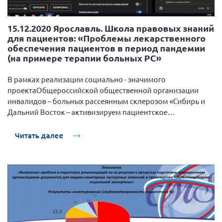
15.12.2020 Ярославль. Школа правовых знаний
для пациентов: «Проблемы лекарственного
обеспечения пациентов в период пандемии
(на примере терапии больных РС»
В рамках реализации социально - значимого
проектаОбщероссийской общественной организации
инвалидов – больных рассеянным склерозом «Сибирь и
Дальний Восток – активизируем пациентское
сообщество», поддержанный Фондом президентских
грантов, 15 декабря 2020 года прошла очередная веб-
Читать далее
школа правовых знаний для пациентов: «Проблемы
лекарственного обеспечения пациентов в период
пандемии (на примере терапии больных РС».