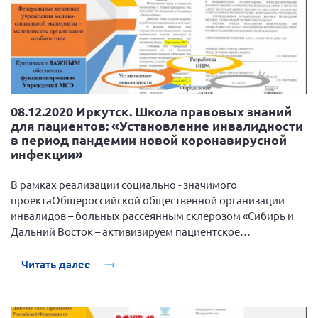
08.12.2020 Иркутск. Школа правовых знаний
для пациентов: «Установление инвалидности
в период пандемии новой коронавирусной
инфекции»
В рамках реализации социально - значимого
проектаОбщероссийской общественной организации
инвалидов – больных рассеянным склерозом «Сибирь и
Дальний Восток – активизируем пациентское
сообщество», поддержанный Фондом президентских
грантов, 8 декабря 2020 года прошла очередная веб-
Читать далее
школа правовых знаний для пациентов: «Установление
инвалидности в период пандемии новой коронавирусной
инфекции».