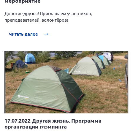
мероприятие
Брянская область
Дорогие друзья! Приглашаем участников,
Владимирская область
преподавателей, волонтёров!
Волгоградская область
Читать далее
Воронежская область
Ивановская область
Калининградская область
Кемеровская область
Кировская область
Краснодарский край
Красноярский край
Липецкая область
Ленинградская область
г. Москва
17.07.2022 Другая жизнь. Программа
организации глэмпинга
Московская область