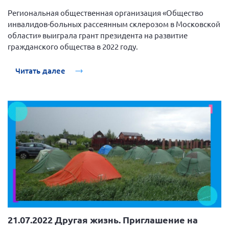
Региональная общественная организация «Общество
Нормативно-правовые документы
инвалидов-больных рассеянным склерозом в Московской
Методическая литература для НКО
области» выиграла грант президента на развитие
гражданского общества в 2022 году.
Публичные отчеты
Исследования, аналитика, мнения
Читать далее
Всероссийская онлайн конференция
"Рассеянный склероз. XX лет работы
ОООИБРС" (25-29.08.2020)
Всероссийская конференция-тренинг
"Рассеянный склероз: новые реалии" (26-
29.05.2022)
Общероссийская РС
Алтайский край
21.07.2022 Другая жизнь. Приглашение на
Архангельская область