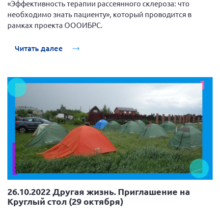
«Эффективность терапии рассеянного склероза: что
Вице-президент Шишлянников Ф.В.
необходимо знать пациенту», который проводится в
Информационная служба
рамках проекта ОООИБРС.
Отдел международных отношений
Читать далее
Вице-президент Черненко Д.Е.
Вице-президент Валюх М.В.
Вице-президент Чернова А.В.
Вице-президент Цикорин И.В.
Вице-президент Груба Л.В.
Главный бухгалтер Жаворонкова Г.М.
Конференция ОООИБРС 2026
Конференция ОООИБРС 2025
Экспертный совет ОООИБРС 2025
26.10.2022 Другая жизнь. Приглашение на
Конференция ОООИБРС 2024
Круглый стол (29 октября)
Конференция ОООИБРС 2023