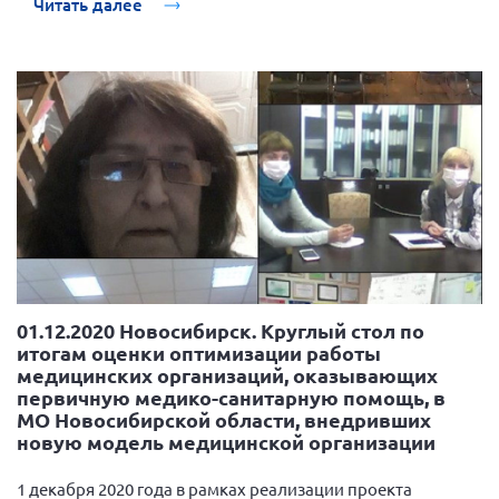
декабря 2020 года в формате Online на платформе Zoom
Читать далее
прошел круглый стол по обсуждению завершения
реализации технологии общественного контроля
«Реализации мер по оптимизации работы медицинских
организаций, оказывающих первичную медико-
санитарную помощь, которые участвуют в создании и
тиражировании «Новой модели медицинской
организации, оказывающих первичную медико-
санитарную помощь».
01.12.2020 Новосибирск. Круглый стол по
итогам оценки оптимизации работы
медицинских организаций, оказывающих
первичную медико-санитарную помощь, в
МО Новосибирской области, внедривших
новую модель медицинской организации
1 декабря 2020 года в рамках реализации проекта