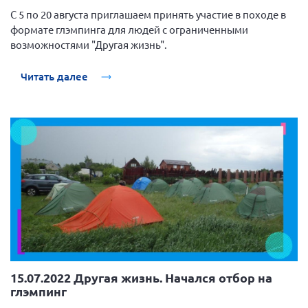
Мурманская область
С 5 по 20 августа приглашаем принять участие в походе в
формате глэмпинга для людей с ограниченными
Нижегородская область
возможностями "Другая жизнь".
Новгородская область
Читать далее
Новосибирская область
Омская область
Оренбургская область
Пензенская область
Республика Башкортостан
Республика Бурятия
Республика Карелия
Республика Калмыкия
Республика Хакасия
15.07.2022 Другая жизнь. Начался отбор на
Ростовская область
глэмпинг
г. Санкт-Петербург