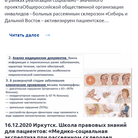
проектаОбщероссийской общественной организации
инвалидов – больных рассеянным склерозом «Сибирь и
Дальний Восток – активизируем пациентское
сообщество», поддержанный Фондом президентских
грантов, 18 декабря 2020 года прошла очередная веб-
Читать далее
школа правовых знаний для пациентов: «Как правильно
подготовиться к приему врача».
16.12.2020 Иркутск. Школа правовых знаний
для пациентов: «Медико-социальная
экспертиза при рассеянном склерозе»