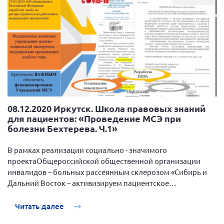
08.12.2020 Иркутск. Школа правовых знаний
для пациентов: «Проведение МСЭ при
болезни Бехтерева. Ч.1»
В рамках реализации социально - значимого
проектаОбщероссийской общественной организации
инвалидов – больных рассеянным склерозом «Сибирь и
Дальний Восток – активизируем пациентское
сообщество», поддержанный Фондом президентских
грантов, 8 декабря 2020 года прошла очередная веб-
Читать далее
школа правовых знаний для пациентов.