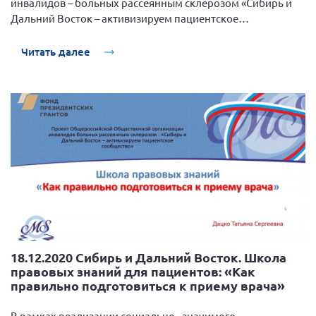
инвалидов – больных рассеянным склерозом «Сибирь и
Дальний Восток – активизируем пациентское
сообщество», поддержанный Фондом президентских
грантов, 21 декабря 2020 года прошла очередная веб-
Читать далее
школа правовых знаний для пациентов: «Диалоги о
коммуникациях врача и пациента».
18.12.2020 Сибирь и Дальний Восток. Школа
правовых знаний для пациентов: «Как
правильно подготовиться к приему врача»
В рамках реализации социально - значимого