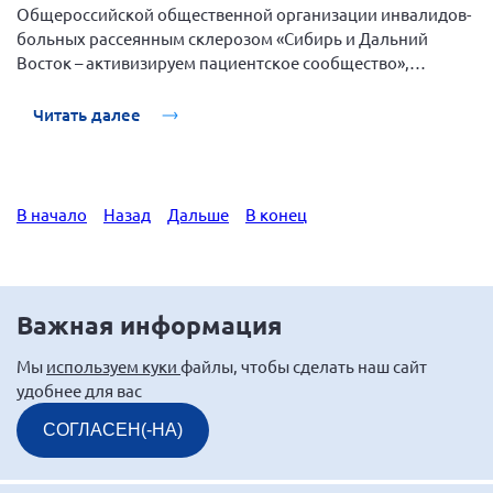
Общероссийской общественной организации инвалидов-
больных рассеянным склерозом «Сибирь и Дальний
Восток – активизируем пациентское сообщество»,
проводимого за счет средств Фонда президентских
грантов, состоялся круглый стол по итогам оценки
Читать далее
критериев базового уровня, в медицинских организациях
внедряющих новую модель медицинской организации
«бережливая поликлиника».
В начало
Назад
Дальше
В конец
Важная информация
Мы
используем куки
файлы, чтобы сделать наш сайт
удобнее для вас
СОГЛАСЕН(-НА)