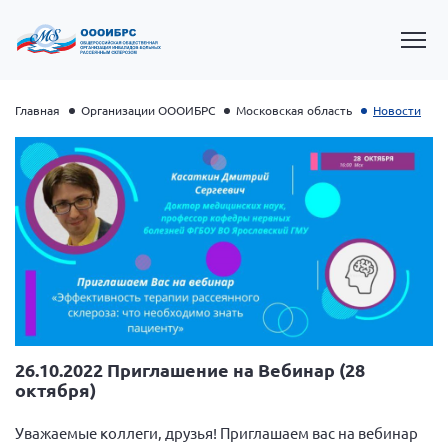
Главная
Организации ОООИБРС
Московская область
Новости
Президент Власов Я.В.
Первый вице-президент Кичигина Н. Ф.
26.10.2022 Приглашение на Вебинар (28
октября)
Генеральный директор Матвиевская О.В.
Вице-президент Зрячева Н.В.
Уважаемые коллеги, друзья! Приглашаем вас на вебинар