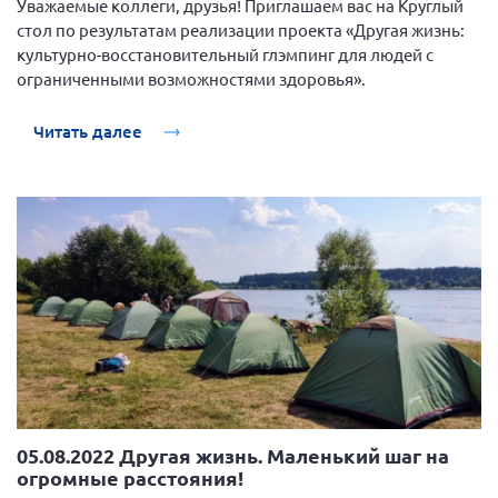
Уважаемые коллеги, друзья! Приглашаем вас на Круглый
Конференция ОООИБРС 2022
стол по результатам реализации проекта «Другая жизнь:
Конференция ОООИБРС 2021
культурно-восстановительный глэмпинг для людей с
ограниченными возможностями здоровья».
Конференция ВСЭ 2021
Конференция ОООИБРС 2020
Читать далее
Документы съездов
Первый съезд
Второй съезд
Третий съезд
Четвертый съезд
Пятый съезд
ОФ «Фонд содействия больным рассеянным
склерозом»
Шестой съезд
Новости: Казахстан
05.08.2022 Другая жизнь. Маленький шаг на
огромные расстояния!
Письма и официальные ответы