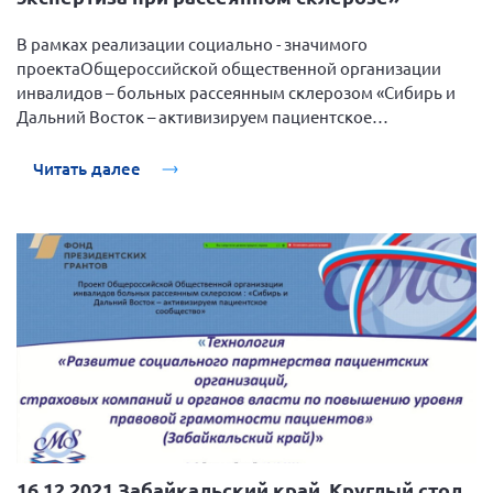
В рамках реализации социально - значимого
проектаОбщероссийской общественной организации
инвалидов – больных рассеянным склерозом «Сибирь и
Дальний Восток – активизируем пациентское
сообщество», поддержанный Фондом президентских
грантов, 16 декабря 2020 года прошла очередная веб-
Читать далее
школа правовых знаний для пациентов.
16.12.2021 Забайкальский край. Круглый стол