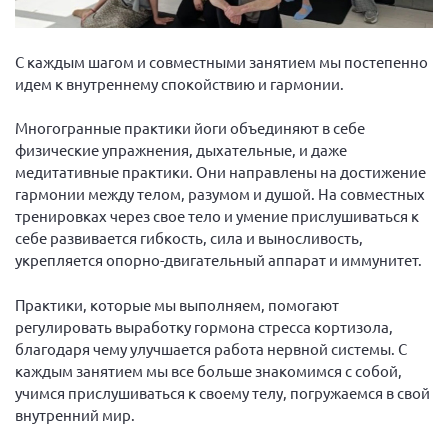
Вице-президент Шишлянников Ф.В.
Информационная служба
С каждым шагом и совместными занятием мы постепенно
Отдел международных отношений
идем к внутреннему спокойствию и гармонии.
Вице-президент Черненко Д.Е.
Многогранные практики йоги объединяют в себе
Вице-президент Валюх М.В.
физические упражнения, дыхательные, и даже
медитативные практики. Они направлены на достижение
Вице-президент Чернова А.В.
гармонии между телом, разумом и душой. На совместных
Вице-президент Цикорин И.В.
тренировках через свое тело и умение прислушиваться к
Вице-президент Груба Л.В.
себе развивается гибкость, сила и выносливость,
укрепляется опорно-двигательный аппарат и иммунитет.
Главный бухгалтер Жаворонкова Г.М.
Конференция ОООИБРС 2026
Практики, которые мы выполняем, помогают
регулировать выработку гормона стресса кортизола,
Конференция ОООИБРС 2025
благодаря чему улучшается работа нервной системы. С
Экспертный совет ОООИБРС 2025
каждым занятием мы все больше знакомимся с собой,
Конференция ОООИБРС 2024
учимся прислушиваться к своему телу, погружаемся в свой
внутренний мир.
Конференция ОООИБРС 2023