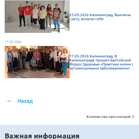
Брянская область
25.05.2026 Калининград. Выключи
Владимирская область
суету, включи себя
Волгоградская область
Воронежская область
17.05.2026
Ивановская область
Калининградская область
17.05.2026 Калининград. В
Калининграде прошел Балтийский
Форум Здоровья «Практики жизни с
Кемеровская область
аутоиммунными заболеваниями»
Кировская область
Краснодарский край
Красноярский край
Назад
Липецкая область
Ленинградская область
Количество просмотров:
2
г. Москва
Важная информация
Московская область