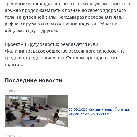
Конференция ОООИБРС 2022
Тренировки проходят под негласным лозунгом – вместе и
дружно продолжаем путь к познанию своего здорового
Конференция ОООИБРС 2021
тела и внутренней силы. Каждый раз после занятия мы
Конференция ВСЭ 2021
рефлексируем о своем состоянии «здесь и сейчас» и
общаемся друг с другом.
Конференция ОООИБРС 2020
Документы съездов
Проект «В кругу радости» реализуется РОО
«Калининградское общество рассеянного склероза» на
Первый съезд
средства, предоставленные Фондом президентских
Второй съезд
грантов.
Третий съезд
Последние новости
Четвертый съезд
Пятый съезд
ОФ «Фонд содействия больным рассеянным
05.08.2026
склерозом»
Шестой съезд
Новости: Казахстан
05.08.2026 Калининград. «Йога при
рассеянном склерозе»
Письма и официальные ответы
13.07.2026