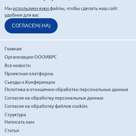
Мурманская область
Мы
используем куки
файлы, чтобы сделать наш сайт
удобнее для вас
Нижегородская область
Новгородская область
СОГЛАСЕН(-НА)
Новосибирская область
Омская область
Главная
Оренбургская область
Организации ОООИБРС
Пензенская область
Все новости
Проектная платформа
Республика Башкортостан
Съезды и Конференции
Республика Бурятия
Политика в отношении обработки персональных данных
Республика Карелия
Согласие на обработку персональных данных
Республика Калмыкия
Согласие на обработку файлов cookies
Республика Хакасия
Структура
Написать нам
Ростовская область
Статьи
г. Санкт-Петербург