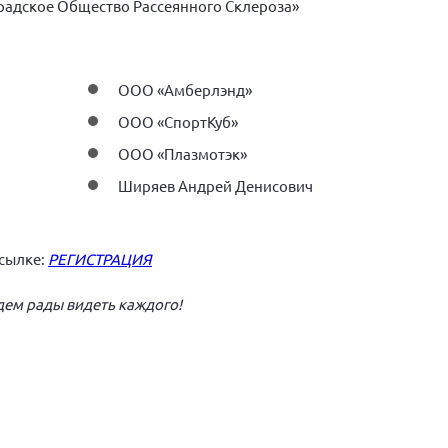
адское Общество Рассеянного Склероза»
ООО «Амберлэнд»
ООО «СпортКуб»
ООО «Плазмотэк»
Ширяев Андрей Денисович
ссылке:
РЕГИСТРАЦИЯ
дем рады видеть каждого!