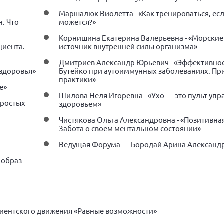
Маршалюк Виолетта - «Как тренироваться, есл
. Что
можется?»
Корнишина Екатерина Валерьевна - «Морски
циента.
источник внутренней силы организма»
Дмитриев Александр Юрьевич - «Эффективнос
 здоровья»
Бутейко при аутоиммунных заболеваниях. Пр
практики»
е»
Шилова Неля Игоревна - «Ухо — это пульт уп
простых
здоровьем»
Чистякова Ольга Александровна - «Позитивна
Забота о своем ментальном состоянии»
Ведущая Форума — Бородай Арина Александ
 образ
иентского движения «Равные возможности»