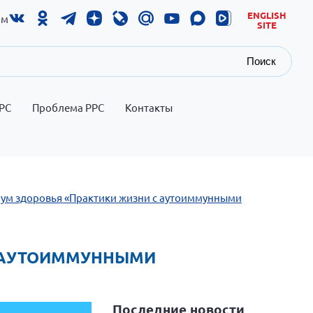
ENGLISH
ам
SITE
Поиск
РС
Проблема РРС
Контакты
рум здоровья «Практики жизни с аутоиммунными
С АУТОИММУННЫМИ
Последние новости