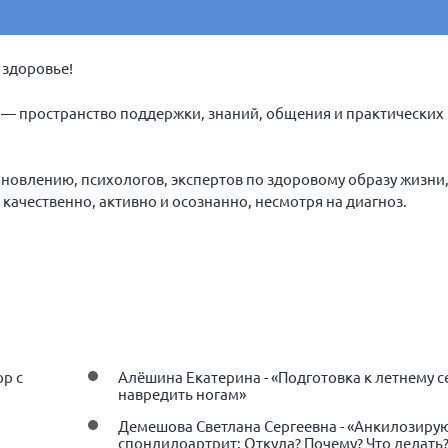
 здоровье!
— пространство поддержки, знаний, общения и практических
ановлению, психологов, экспертов по здоровому образу жизни
 качественно, активно и осознанно, несмотря на диагноз.
ор с
Алёшина Екатерина - «Подготовка к летнему се
навредить ногам»
Демешова Светлана Сергеевна - «Анкилозир
спондилоартрит: Откуда? Почему? Что делать