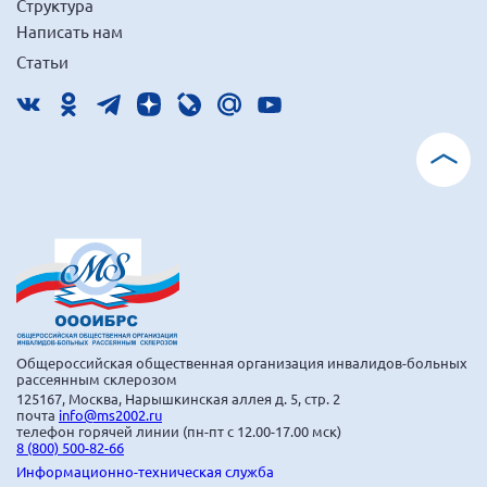
Структура
г. Севастополь
Написать нам
Самарская область СОРС
Статьи
Самарская область ПРИЗМА
Самарская область СГОРС
Свердловская область
Смоленская область
Ставропольский край
Сахалинская область
Томская область
Тульская область
Общероссийская общественная организация инвалидов-больных
Ульяновская область
рассеянным склерозом
125167, Москва, Нарышкинская аллея д. 5, стр. 2
Челябинская область
почта
info@ms2002.ru
телефон горячей линии (пн-пт с 12.00-17.00 мск)
Ярославская область
8 (800) 500-82-66
Информационно-техническая служба