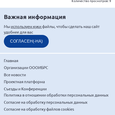
Количество просмотров:
9
Мурманская область
Нижегородская область
Важная информация
Новгородская область
Мы
используем куки
файлы, чтобы сделать наш сайт
Новосибирская область
удобнее для вас
Омская область
СОГЛАСЕН(-НА)
Оренбургская область
Пензенская область
Главная
Республика Башкортостан
Организации ОООИБРС
Республика Бурятия
Все новости
Республика Карелия
Проектная платформа
Республика Калмыкия
Съезды и Конференции
Политика в отношении обработки персональных данных
Республика Хакасия
Согласие на обработку персональных данных
Ростовская область
Согласие на обработку файлов cookies
г. Санкт-Петербург