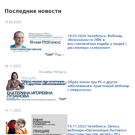
Нормативно-правовые документы
Последние новости
Методическая литература для НКО
19.05.2026
Публичные отчеты
19.05.2026 Челябинск. Вебинар
Исследования, аналитика, мнения
«Возможности ЛФК в
восстановлении ходьбы у людей с
Всероссийская онлайн конференция
рассеянным склерозом»
"Рассеянный склероз. XX лет работы
ОООИБРС" (25-29.08.2020)
29.11.2025
Всероссийская конференция-тренинг
"Рассеянный склероз: новые реалии" (26-
29.05.2022)
Образ жизни при РС и других
заболеваниях: практичный вебинар
с неврологом
14.11.2025
Общероссийская РС
Алтайский край
14.11.2025 Челябинск. Запись
вебинара «Организация бытового
Архангельская область
пространства для людей с РС»