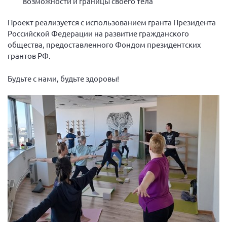
возможности и границы своего тела
Конференция ОООИБРС 2022
Конференция ОООИБРС 2021
Проект реализуется с использованием гранта Президента
Российской Федерации на развитие гражданского
Конференция ВСЭ 2021
общества, предоставленного Фондом президентских
Конференция ОООИБРС 2020
грантов РФ.
Документы съездов
Будьте с нами, будьте здоровы!
Первый съезд
Второй съезд
Третий съезд
Четвертый съезд
Пятый съезд
ОФ «Фонд содействия больным рассеянным
склерозом»
Шестой съезд
Новости: Казахстан
Письма и официальные ответы