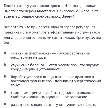
Вице-президент Шишлянников Ф.В.
Такой график у участников проекта «Школа здоровья».
Информационная служба
Вместе с тренером Анастасией Елисеевой они познают
асаны и улучшают свою растяжку. Зачем?
Отдел международных отношений
Вице-президент Черненко Д.Е.
Все потому, что при рассеянном склерозе регулярная
практика йоги может стать эффективным инструментом
Вице-президент Валюх М.В.
для управления основными симптомами. Преимущества
Вице-президент Чернова А.В.
йоги:
Вице-президент Цикорин И.В.
снижение спастичности — мягкое растяжение
Вице-президент Груба Л.В.
расслабляет мышцы
Главный бухгалтер Жаворонкова Г.М.
улучшение баланса — статические позы тренируют
координацию и устойчивость
Конференция ОООИБРС 2026
борьба с усталостью — дыхательные практики и
Конференция ОООИБРС 2025
восстановительные позы повышают энергетический
тонус
Экспертный совет ОООИБРС 2025
снижение стресса — работа с дыханием помогает
Конференция ОООИБРС 2024
стабилизировать эмоциональное состояние
Конференция ОООИБРС 2023
развитие осознанности — учит лучше чувствовать