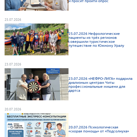
и просит пройти опрос
Нормативно-правовые документы
Методическая литература для НКО
25.07.2026
Публичные отчеты
25.07.2026 Нефрологические
пациенты из трёх регионов
Исследования, аналитика, мнения
совершили туристическое
путешествие по Южному Уралу
Всероссийская онлайн конференция
"Рассеянный склероз. XX лет работы
ОООИБРС" (25-29.08.2020)
23.07.2026
Всероссийская конференция-тренинг
"Рассеянный склероз: новые реалии" (26-
29.05.2022)
23.07.2026 «НЕФРО-ЛИГА» подарила
диализным центрам Читы
профессиональные мишени для
дартса
20.07.2026
Общероссийская РС
Алтайский край
20.07.2026 Психологическая
«скорая помощь» от «Подсолнуха»
Архангельская область