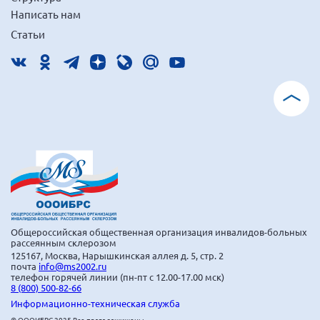
г. Севастополь
Написать нам
Статьи
Самарская область СОРС
Самарская область ПРИЗМА
Самарская область СГОРС
Свердловская область
Смоленская область
Ставропольский край
Сахалинская область
Томская область
Тульская область
Общероссийская общественная организация инвалидов-больных
Ульяновская область
рассеянным склерозом
125167, Москва, Нарышкинская аллея д. 5, стр. 2
Челябинская область
почта
info@ms2002.ru
телефон горячей линии (пн-пт с 12.00-17.00 мск)
Ярославская область
8 (800) 500-82-66
Информационно-техническая служба
© ОООИБРС 2025 Все права защищены