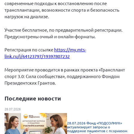
Конференция ОООИБРС 2022
современные подходы к восстановлению после
трансплантации, возможности спорта и безопасность
Конференция ОООИБРС 2021
нагрузок на диализе.
Конференция ВСЭ 2021
Участие бесплатное, по предварительной регистрации.
Конференция ОООИБРС 2020
Предусмотрены очный и онлайн-форматы.
Документы съездов
Регистрация по ссылке
https://my.mts-
Первый съезд
link.ru/j/64123797/19397807232
Второй съезд
Третий съезд
Мероприятие проводится в рамках проекта «Трансплант
спорт 3.0: Сила сообщества», поддержанного Фондом
Четвертый съезд
Президентских Грантов.
Пятый съезд
ОФ «Фонд содействия больным рассеянным
склерозом»
Последние новости
Шестой съезд
Новости: Казахстан
28.07.2026
28.07.2026 Фонд «ПОДСОЛНУХ»
актуализирует запросы о
поддержке пациентов с псориазом
Письма и официальные ответы