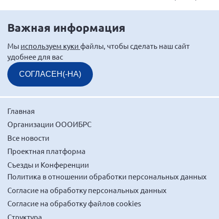
Мурманская область
Нижегородская область
Важная информация
Новгородская область
Мы
используем куки
файлы, чтобы сделать наш сайт
Новосибирская область
удобнее для вас
Омская область
СОГЛАСЕН(-НА)
Оренбургская область
Пензенская область
Главная
Республика Башкортостан
Организации ОООИБРС
Республика Бурятия
Все новости
Республика Карелия
Проектная платформа
Съезды и Конференции
Республика Калмыкия
Политика в отношении обработки персональных данных
Республика Хакасия
Согласие на обработку персональных данных
Ростовская область
Согласие на обработку файлов cookies
г. Санкт-Петербург
Структура