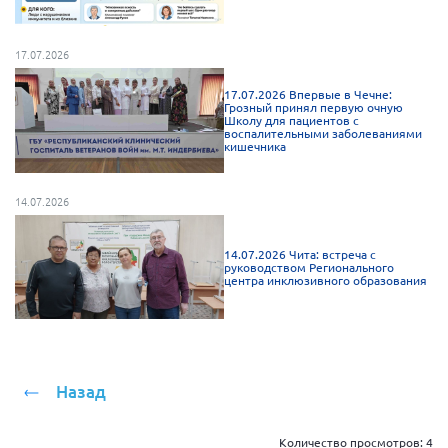
Брянская область
Владимирская область
17.07.2026
Волгоградская область
17.07.2026 Впервые в Чечне:
Грозный принял первую очную
Воронежская область
Школу для пациентов с
воспалительными заболеваниями
Ивановская область
кишечника
Калининградская область
14.07.2026
Кемеровская область
Кировская область
14.07.2026 Чита: встреча с
руководством Регионального
Краснодарский край
центра инклюзивного образования
Красноярский край
Липецкая область
Ленинградская область
Назад
г. Москва
Московская область
Количество просмотров:
4