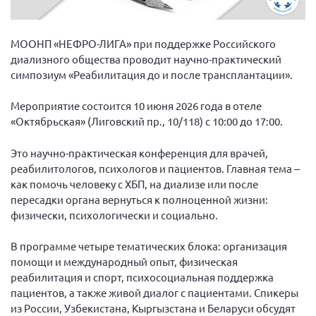
Вице-президент Шишлянников Ф.В.
Информационная служба
МООНП «НЕФРО-ЛИГА» при поддержке Российского
Отдел международных отношений
диализного общества проводит научно-практический
симпозиум «Реабилитация до и после трансплантации».
Вице-президент Черненко Д.Е.
Вице-президент Валюх М.В.
Мероприятие состоится 10 июня 2026 года в отеле
«Октябрьская» (Лиговский пр., 10/118) с 10:00 до 17:00.
Вице-президент Чернова А.В.
Вице-президент Цикорин И.В.
Это научно-практическая конференция для врачей,
Вице-президент Груба Л.В.
реабилитологов, психологов и пациентов. Главная тема ‒
как помочь человеку с ХБП, на диализе или после
Главный бухгалтер Жаворонкова Г.М.
пересадки органа вернуться к полноценной жизни:
Конференция ОООИБРС 2026
физически, психологически и социально.
Конференция ОООИБРС 2025
В программе четыре тематических блока: организация
Экспертный совет ОООИБРС 2025
помощи и международный опыт, физическая
Конференция ОООИБРС 2024
реабилитация и спорт, психосоциальная поддержка
пациентов, а также живой диалог с пациентами. Спикеры
Конференция ОООИБРС 2023
из России, Узбекистана, Кыргызстана и Беларуси обсудят